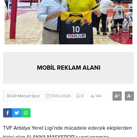
MOBİL REKLAM ALANI
A
A
+
-
Alt Manşet
Spor
03.10.2024
0
144
TVF Antalya Yerel Ligi’nde mücadele edecek ekiplerden