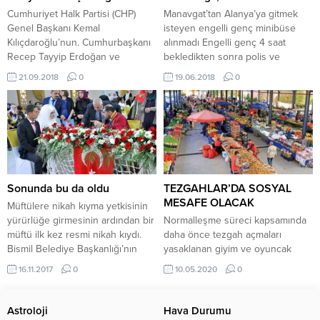
çevreyolu’nda ki çalışmaların sıkı
Cumhuriyet Halk Partisi (CHP)
Manavgat’tan Alanya’ya gitmek
takibini sürdürüyor. Alanya
Genel Başkanı Kemal
isteyen engelli genç minibüse
Belediyesi’nin de bağlantı yollarını
Kılıçdaroğlu’nun. Cumhurbaşkanı
alınmadı Engelli genç 4 saat
tamamlamasıyla birlikte daha...
Recep Tayyip Erdoğan ve
bekledikten sonra polis ve
yakınları hakkında Man adasına
Büyükşehir görevlilerinin
21.09.2018
0
19.06.2018
0
para kaçırma iftirası yüzünden
yardımıyla Alanya’ya gönderildi.
mahkum olduğu 909 Bin liralık
Kütahya‘dan tatil için Alanya’ya
tazminatı tek seferde icra
gelen yürüme engelli genç
müdürlüğüne yatırması mal
Cüneyt Demirtaş, bir yakınını
varlığını gündeme getirdi. Beyan
ziyaret için Manavgat’a geldi.
ettiği mal varlığının toplamı icra
Alanya’ya geriye dönmek için
müdürlüğüne yatırdığı para kadar
Manavgat Doğu Garajına gelen
etmezken, Kılıçdaroğlu’nun
Demirtaş, burada hayatının
Sonunda bu da oldu
TEZGAHLAR’DA SOSYAL
tazminatı tek...
şokunu...
MESAFE OLACAK
Müftülere nikah kıyma yetkisinin
yürürlüğe girmesinin ardından bir
Normalleşme süreci kapsamında
müftü ilk kez resmi nikah kıydı.
daha önce tezgah açmaları
Bismil Belediye Başkanlığı’nın
yasaklanan giyim ve oyuncak
organizesinde düzenlenen toplu
pazarcıları da 11 Mayıs tarihinden
16.11.2017
0
10.05.2020
0
nikah töreninde Bismil İlçe
itibaren sosyal mesafeyi
Müftüsü Ahmet Durmuş, Mehmet
koruyarak tezgah açabilecekler.
Emin Sevim ile Özlem Sevim
Antalya genelinde giyim, oyuncak,
Astroloji
Hava Durumu