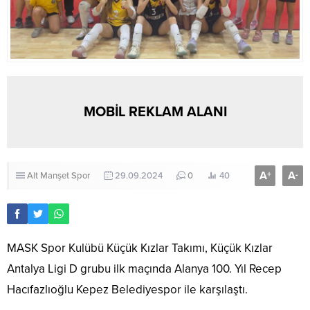
MOBİL REKLAM ALANI
A
A
+
-
Alt Manşet
Spor
29.09.2024
0
40
MASK Spor Kulübü Küçük Kızlar Takımı, Küçük Kızlar
Antalya Ligi D grubu ilk maçında Alanya 100. Yıl Recep
Hacıfazlıoğlu Kepez Belediyespor ile karşılaştı.