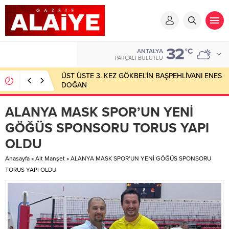
32
°C
ANTALYA
PARÇALI BULUTLU
ÜST ÜSTE 3. KEZ GÖKBEL’İN BAŞPEHLİVANI ENES
DOĞAN
ALANYA MASK SPOR’UN YENİ
GÖĞÜS SPONSORU TORUS YAPI
OLDU
Anasayfa
»
Alt Manşet
»
ALANYA MASK SPOR’UN YENİ GÖĞÜS SPONSORU
TORUS YAPI OLDU