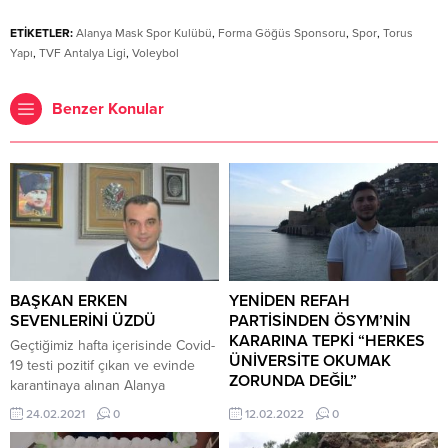
ETİKETLER:
Alanya Mask Spor Kulübü
,
Forma Göğüs Sponsoru
,
Spor
,
Torus
Yapı
,
TVF Antalya Ligi
,
Voleybol
Benzer Konular
BAŞKAN ERKEN
YENİDEN REFAH
SEVENLERİNİ ÜZDÜ
PARTİSİNDEN ÖSYM’NİN
KARARINA TEPKİ “HERKES
Geçtiğimiz hafta içerisinde Covid-
ÜNİVERSİTE OKUMAK
19 testi pozitif çıkan ve evinde
ZORUNDA DEĞİL”
karantinaya alınan Alanya
Belediyespor Kulübü Başkanı
ÖSYM’nin TYT ve AYT sınavında
24.02.2021
0
12.02.2022
0
Mehmet Erken, dün akşam
baraj puanının kaldırması üzerine
hastaneye kaldırıldı. Erken’in
Yeniden Refah Partisi Gençlik