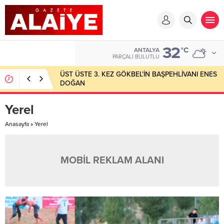
32
°C
ANTALYA
PARÇALI BULUTLU
ÜST ÜSTE 3. KEZ GÖKBEL’İN BAŞPEHLİVANI ENES
DOĞAN
Yerel
Anasayfa
»
Yerel
MOBİL REKLAM ALANI