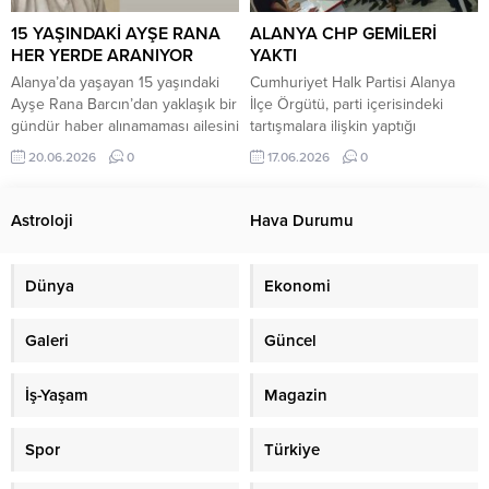
katıldığı uluslararası Avrupa ve
güçlendirme çalışmaları, yangın
Latin Amerika dans programı
kapılarının yenilenmesi ve çeşitli
15 YAŞINDAKİ AYŞE RANA
ALANYA CHP GEMİLERİ
yarışmalarında...
tadilatların...
HER YERDE ARANIYOR
YAKTI
Alanya’da yaşayan 15 yaşındaki
Cumhuriyet Halk Partisi Alanya
Ayşe Rana Barcın’dan yaklaşık bir
İlçe Örgütü, parti içerisindeki
gündür haber alınamaması ailesini
tartışmalara ilişkin yaptığı
ve yakınlarını endişeye sevk etti.
açıklamayla tavrını net bir şekilde
20.06.2026
0
17.06.2026
0
Edinilen bilgilere göre Kadıpaşa
ortaya koydu. İl delegeleriyle
Mahallesi Ünal Sokak’ta ikamet
gerçekleştirilen toplantının
eden Ayşe Rana Barcın, 19
ardından yapılan
Astroloji
Hava Durumu
Haziran Cuma günü saat 12.00
değerlendirmede, CHP’nin
sıralarında markete gitmek için
geleceğinin mahkeme kararlarıyla
evden ayrıldı. Ancak genç kız,
değil, örgütün ve üyelerin
Dünya
Ekonomi
aradan geçen uzun süreye
iradesiyle şekillenmesi gerektiği
rağmen...
vurgulandı. Alanya İlçe Örgütü
Galeri
Güncel
tarafından yapılan açıklamada,
partinin içinden geçtiği sürecin ve
önümüzdeki döneme...
İş-Yaşam
Magazin
Spor
Türkiye