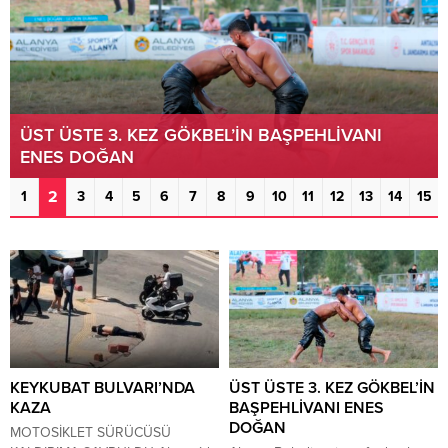
ÜST ÜSTE 3. KEZ GÖKBEL’İN BAŞPEHLİVANI
ENES DOĞAN
2
1
3
4
5
6
7
8
9
10
11
12
13
14
15
KEYKUBAT BULVARI’NDA
ÜST ÜSTE 3. KEZ GÖKBEL’İN
KAZA
BAŞPEHLİVANI ENES
DOĞAN
MOTOSİKLET SÜRÜCÜSÜ