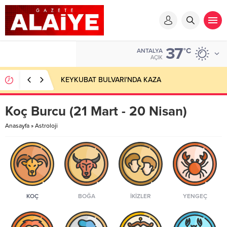
37
°C
ANTALYA
AÇIK
KEYKUBAT BULVARI’NDA KAZA
Koç Burcu (21 Mart - 20 Nisan)
Anasayfa
»
Astroloji
KOÇ
BOĞA
İKIZLER
YENGEÇ