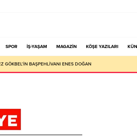
SPOR
İŞ-YAŞAM
MAGAZİN
KÖŞE YAZILARI
KÜN
KEZ GÖKBEL’İN BAŞPEHLİVANI ENES DOĞAN