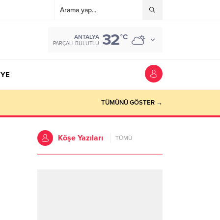
32
°C
ANTALYA
PARÇALI BULUTLU
YE
TÜMÜNÜ GÖSTER →
Köşe Yazıları
TÜMÜ