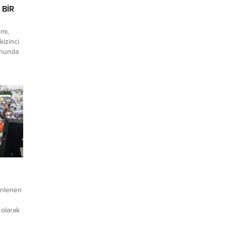
 BİR
mı,
kizinci
onunda
 25-12
ci seti
di.
açı...
enlenen
 olarak
ası