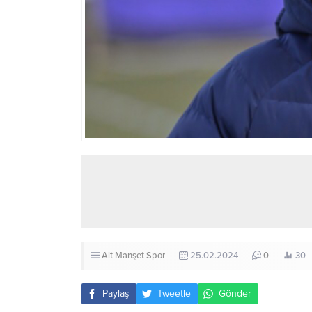
Alt Manşet
Spor
25.02.2024
0
30
Paylaş
Tweetle
Gönder