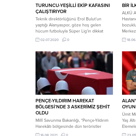
TURUNCU-YEŞİLLİ EKİP KAFASINI
BİR İ
ÇALIŞTIRIYOR
ALKÜ Al
Teknik direktörlüğünü Erol Bulut’un
Hastane
yaptığı Alanyaspor, göze hoş gelen
bozuklu
hücum futboluyla Süper Lig’in dikkat
Merkezi
çeken takımlarından. Ligin en fazla kafa
başladı
02.07.2020
0
18.06
golü atan ikinci takımı olan turuncu-
kadrosu
yeşillilerin gol dağılımının değişkenliği de
hizmet
göze çarpıyor Etkili futboluyla başarılı
ALKÜ Al
sonuçlara imza atan Aytemiz Alanyaspor,
Hastane
bu sezon futbolseverlere her türden gol
Ana Bil
izletmeyi başardı. Kadrodaki
oyuncuların...
PENÇE-YILDIRIM HAREKAT
ALAN
BÖLGESİ’NDE 3 ASKERİMİZ ŞEHİT
OYUNC
OLDU
Ümit Mi
Millî Savunma Bakanlığı, “Pençe-Yıldırım
Yaş Alt
Harekâtı bölgesinde dün teröristler
Elemele
tarafından yerleştirilen EYP’nin patlaması
ile yap
16.08.2021
0
23.0