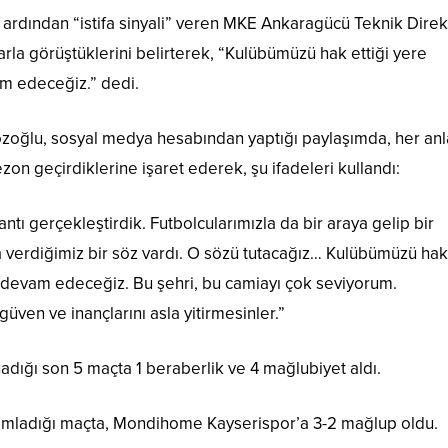
ardından “istifa sinyali” veren MKE Ankaragücü Teknik Direk
rla görüştüklerini belirterek, “Kulübümüzü hak ettiği yere
m edeceğiz.” dedi.
zoğlu, sosyal medya hesabından yaptığı paylaşımda, her a
ezon geçirdiklerine işaret ederek, şu ifadeleri kullandı:
tı gerçekleştirdik. Futbolcularımızla da bir araya gelip bir
erdiğimiz bir söz vardı. O sözü tutacağız… Kulübümüzü hak 
devam edeceğiz. Bu şehri, bu camiayı çok seviyorum.
güven ve inançlarını asla yitirmesinler.”
ığı son 5 maçta 1 beraberlik ve 4 mağlubiyet aldı.
mamladığı maçta, Mondihome Kayserispor’a 3-2 mağlup oldu.