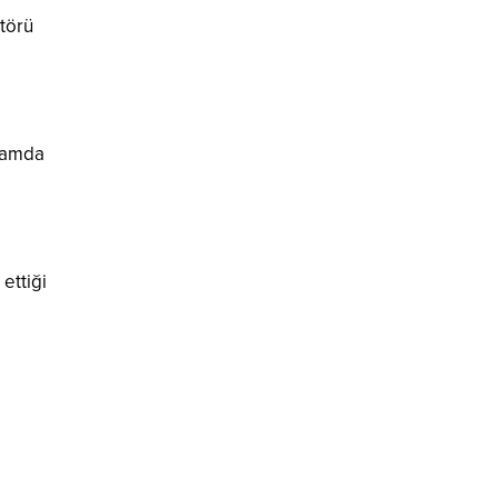
törü
nlamda
ettiği