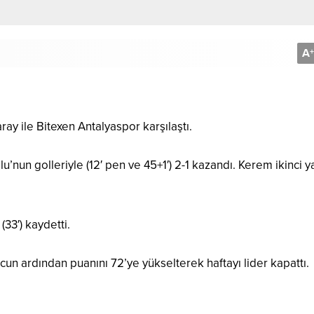
A
+
ray ile Bitexen Antalyaspor karşılaştı.
u’nun golleriyle (12′ pen ve 45+1′) 2-1 kazandı. Kerem ikinci y
33′) kaydetti.
un ardından puanını 72’ye yükselterek haftayı lider kapattı.