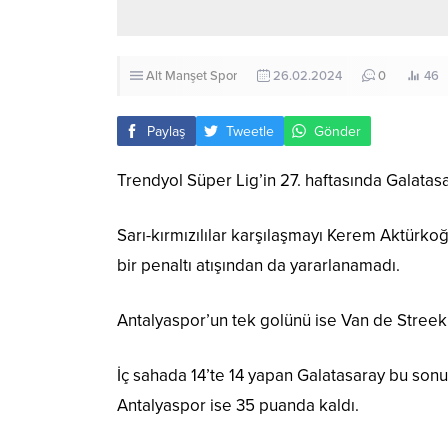
Alt Manşet
Spor
26.02.2024
0
46
Paylaş
Tweetle
Gönder
Trendyol Süper Lig’in 27. haftasında Galatasa
Sarı-kırmızılılar karşılaşmayı Kerem Aktürkoğl
bir penaltı atışından da yararlanamadı.
Antalyaspor’un tek golünü ise Van de Streek (
İç sahada 14’te 14 yapan Galatasaray bu sonuc
Antalyaspor ise 35 puanda kaldı.