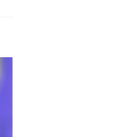
 dans
muz
 10 gün
M
inden