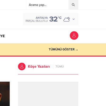
32
°C
ANTALYA
PARÇALI BULUTLU
YE
TÜMÜNÜ GÖSTER →
Köşe Yazıları
TÜMÜ