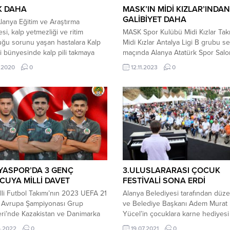
LK DAHA
MASK’IN MİDİ KIZLAR’INDAN
GALİBİYET DAHA
anya Eğitim ve Araştırma
si, kalp yetmezliği ve ritim
MASK Spor Kulübü Midi Kızlar Takı
ğu sorunu yaşan hastalara Kalp
Midi Kızlar Antalya Ligi B grubu se
 bünyesinde kalp pili takmaya
maçında Alanya Atatürk Spor Sal
. Yenilikçi yüzü ve güçlenen
Akdeniz Bilgi SK ile karşılaştı. Saat
.2020
0
12.11.2023
0
yla birlikte ilçeye yeni sağlık
18.00’da başlayan maçın ilk setini
leri kazandırmaya devam eden
alan MASK durumu 1-0 getirdi. İkin
anya Eğitim ve Araştırma
22-18 alan MASK durumu 2-0 getir
si’nden bir ilk daha. Kardiyoloji
Üçüncü seti de 25-10 alan MASK, m
im Dalı Başkanı ve Bölüm...
YASPOR’DA 3 GENÇ
3.ULUSLARARASI ÇOCUK
UYA MİLLİ DAVET
FESTİVALİ SONA ERDİ
lli Futbol Takımı’nın 2023 UEFA 21
Alanya Belediyesi tarafından düz
ı Avrupa Şampiyonası Grup
ve Belediye Başkanı Adem Murat
ri’nde Kazakistan ve Danimarka
Yücel’in çocuklara karne hediyesi
acağı maçların aday kadrosu belli
armağan ettiği 3. Alanya Uluslarar
5.2022
0
19.07.2021
0