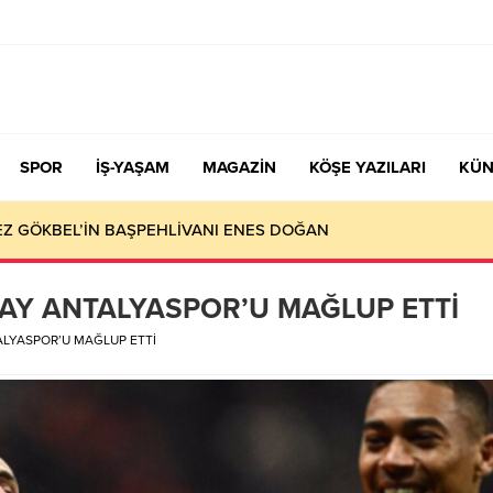
SPOR
İŞ-YAŞAM
MAGAZİN
KÖŞE YAZILARI
KÜN
KEZ GÖKBEL’İN BAŞPEHLİVANI ENES DOĞAN
RAY ANTALYASPOR’U MAĞLUP ETTİ
ALYASPOR’U MAĞLUP ETTİ