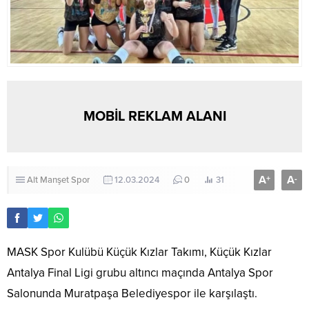
MOBİL REKLAM ALANI
A
A
+
-
Alt Manşet
Spor
12.03.2024
0
31
MASK Spor Kulübü Küçük Kızlar Takımı, Küçük Kızlar
Antalya Final Ligi grubu altıncı maçında Antalya Spor
Salonunda Muratpaşa Belediyespor ile karşılaştı.