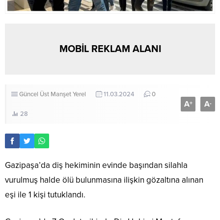
MOBİL REKLAM ALANI
Güncel
Üst Manşet
Yerel
11.03.2024
0
A
A
+
-
28
Gazipaşa’da diş hekiminin evinde başından silahla
vurulmuş halde ölü bulunmasına ilişkin gözaltına alınan
eşi ile 1 kişi tutuklandı.