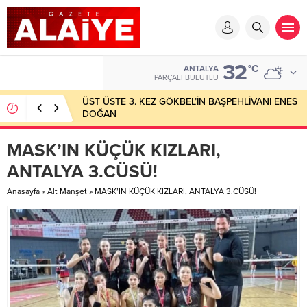
32
°C
ANTALYA
PARÇALI BULUTLU
ÜST ÜSTE 3. KEZ GÖKBEL’İN BAŞPEHLİVANI ENES
DOĞAN
MASK’IN KÜÇÜK KIZLARI,
ANTALYA 3.CÜSÜ!
Anasayfa
»
Alt Manşet
»
MASK’IN KÜÇÜK KIZLARI, ANTALYA 3.CÜSÜ!