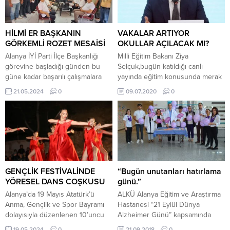
Suçlarla Mücadele Grup Amirliği
hapsi istendi. Savcı
ekipleri, ilçede uyuşturucu ticareti
mütalaasında,”Adnan Oktar silahlı
ve kullanımına yönelik yaptığı
suç örgütünün (AOSSÖ), Adnan
çalışmalarına devam etti. Polis
Oktar’ın mehdiyeti inancı
HİLMİ ER BAŞKANIN
VAKALAR ARTIYOR
ekipleri bu kapsamda yaptıkları
etrafında,...
GÖRKEMLİ ROZET MESAİSİ
OKULLAR AÇILACAK MI?
çalışmalar doğrultusunda Dinek
Alanya İYİ Parti İlçe Başkanlığı
Milli Eğitim Bakanı Ziya
Mahallesi Hacımehmetli...
görevine başladığı günden bu
Selçuk,bugün katıldığı canlı
güne kadar başarılı çalışmalara
yayında eğitim konusunda merak
imza atan Hilmi Er, çalışmalarının
edilenlere ilişkin açıklamalarda
21.05.2024
0
09.07.2020
0
ödülünü yoğun üye katılımı ile
buludu. ‘Okullar 31 Ağustos’ta
alıyor. Başkan Hilmi Er, bugün, İYİ
açılacak mı?’ sorusuna yanıt
Parti Alanya İlçe Başkanlığında
veren Selçuk, ”Okulların açılacağı
gerçekleştirilen yönetim kurulu
hafta ne olacağını kimse bilemez.
toplantısından sonra düzenlenen
Bizim için birinci öncelik sağlık. 31
törenle partiye yeni üyelerin
Ağustos’ta açılacak derken bunu
katılmasının gururunu yaşadı. İlçe
temenni ediyoruz. Sağlıklı bir
Başkanı Hilmi Er’,gerçekleşen...
durum oluşursa , şartlar elverişli...
GENÇLİK FESTİVALİNDE
“Bugün unutanları hatırlama
YÖRESEL DANS COŞKUSU
günü.”
Alanya’da 19 Mayıs Atatürk’ü
ALKÜ Alanya Eğitim ve Araştırma
Anma, Gençlik ve Spor Bayramı
Hastanesi “21 Eylül Dünya
dolayısıyla düzenlenen 10’uncu
Alzheimer Günü” kapsamında
Uluslararası Gençlik Festivali, 6
stant açarak vatandaşları
19.05.2024
0
21.09.2018
0