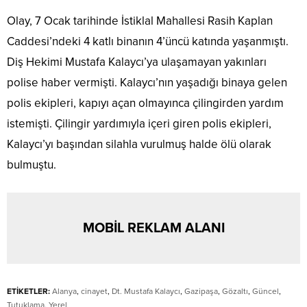
Olay, 7 Ocak tarihinde İstiklal Mahallesi Rasih Kaplan
Caddesi’ndeki 4 katlı binanın 4’üncü katında yaşanmıştı.
Diş Hekimi Mustafa Kalaycı’ya ulaşamayan yakınları
polise haber vermişti. Kalaycı’nın yaşadığı binaya gelen
polis ekipleri, kapıyı açan olmayınca çilingirden yardım
istemişti. Çilingir yardımıyla içeri giren polis ekipleri,
Kalaycı’yı başından silahla vurulmuş halde ölü olarak
bulmuştu.
MOBİL REKLAM ALANI
ETİKETLER:
Alanya
,
cinayet
,
Dt. Mustafa Kalaycı
,
Gazipaşa
,
Gözaltı
,
Güncel
,
Tutuklama
,
Yerel