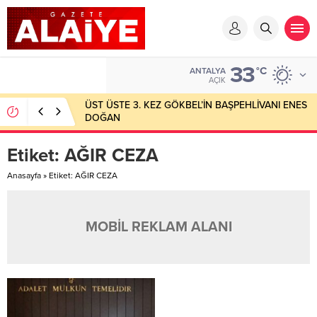
33
°C
ANTALYA
AÇIK
ÜST ÜSTE 3. KEZ GÖKBEL’İN BAŞPEHLİVANI ENES
DOĞAN
Etiket:
AĞIR CEZA
Anasayfa
»
Etiket: AĞIR CEZA
MOBİL REKLAM ALANI