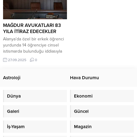
MAĞDUR AVUKATLARI 83
YILA İTİRAZ EDECEKLER
Alanya’da özel bir erkek öğrenci
yurdunda 14 öğrenciye cinsel
istismarda bulunduğu iddiasıyla
yargılanan öğretmen G.R.U.
27.09.2025
0
hakkındaki davada karar çıktı.
Alanya 2. Ağır Ceza Mahkemesi,
sanığı toplam 83 yıl 9 ay hapis
Astroloji
Hava Durumu
cezasına mahkûm etti.
Kamuoyunu sarsan olaylar zinciri,
2023 yılında Sugözü
Dünya
Ekonomi
Mahallesi’ndeki özel yurtta
yaşanmıştı. Öğrencilerin ihbarı
Galeri
Güncel
üzerine başlatılan soruşturmada,...
İş-Yaşam
Magazin