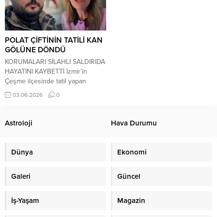
POLAT ÇİFTİNİN TATİLİ KAN
GÖLÜNE DÖNDÜ
KORUMALARI SİLAHLI SALDIRIDA
HAYATINI KAYBETTİ İzmir’in
Çeşme ilçesinde tatil yapan
sosyal medya fenomeni çift Dilan
03.06.2026
0
Polat ve Engin Polat’ın konakladığı
otel çevresinde meydana gelen
silahlı saldırı, büyük yankı
Astroloji
Hava Durumu
uyandırdı. Çiftin korumalığını
yaptığı belirtilen ve aynı zamanda
Engin Polat’ın kuzeni olan Can
Dünya
Ekonomi
Polat, uğradığı saldırı sonucu
yaşamını yitirdi. Edinilen bilgilere
Galeri
Güncel
göre...
İş-Yaşam
Magazin