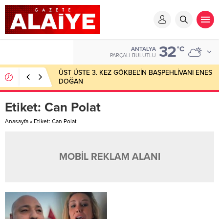
32
°C
ANTALYA
PARÇALI BULUTLU
ÜST ÜSTE 3. KEZ GÖKBEL’İN BAŞPEHLİVANI ENES
DOĞAN
Etiket:
Can Polat
Anasayfa
»
Etiket: Can Polat
MOBİL REKLAM ALANI