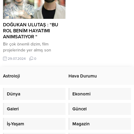
DOĞUKAN ULUTAŞ : “BU
ROL BENİM HAYATIMI
ANIMSATIYOR “
Bir çok önemli dizim, film
projelerinde yer almış son
dönemin popüler oyuncularından
29.07.2024
0
Doğukan Ulutaş, Bir Osmanlı
Hünkarını Canlandırmak Üzere
Rol Üstlendi. “Kurtuluş Birinci
Astroloji
Hava Durumu
Osmanlı” Adlı Sinema Film’i İçin
Şu anda Ön Hazırlıklarını
Tamamlayan Doğukan Ulutaş “Bu
Dünya
Ekonomi
Rol Tam Benim Hayatımı
Anımsatıyor. Oyunculuğumu bu
Galeri
Güncel
projede daha iyi
göstereceğim.Heyecan her
zamanki gibi...
İş-Yaşam
Magazin