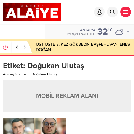
32
°C
ANTALYA
PARÇALI BULUTLU
ÜST ÜSTE 3. KEZ GÖKBEL’İN BAŞPEHLİVANI ENES
DOĞAN
Etiket:
Doğukan Ulutaş
Anasayfa
»
Etiket: Doğukan Ulutaş
MOBİL REKLAM ALANI