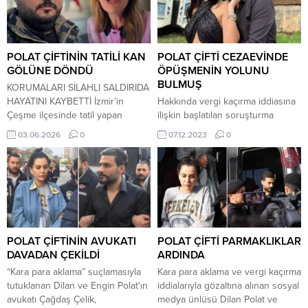
POLAT ÇİFTİNİN TATİLİ KAN
POLAT ÇİFTİ CEZAEVİNDE
GÖLÜNE DÖNDÜ
ÖPÜŞMENİN YOLUNU
BULMUŞ
KORUMALARI SİLAHLI SALDIRIDA
HAYATINI KAYBETTİ İzmir’in
Hakkında vergi kaçırma iddiasına
Çeşme ilçesinde tatil yapan
ilişkin başlatılan soruşturma
sosyal medya fenomeni çift Dilan
kapsamında tutuklu bulunan Dilan
03.06.2026
0
07.12.2023
0
Polat ve Engin Polat’ın konakladığı
Polat ile Engin Polat’ın avukatı
otel çevresinde meydana gelen
Hüseyin Kaya, fenomen çiftin
silahlı saldırı, büyük yankı
cezaevindeki ilginç ‘buluşma’
uyandırdı. Çiftin korumalığını
yöntemini anlattı. Yöntem şaşırttı.
yaptığı belirtilen ve aynı zamanda
Fenomen Dilan Polat ve eşi Engin
Engin Polat’ın kuzeni olan Can
Polat, Anadolu Cumhuriyet
Polat, uğradığı saldırı sonucu
Başsavcılığı tarafından yürütülen
yaşamını yitirdi. Edinilen bilgilere
soruşturma kapsamında
POLAT ÇİFTİNİN AVUKATI
POLAT ÇİFTİ PARMAKLIKLAR
göre...
‘Suç işlemek amacıyla örgüt
DAVADAN ÇEKİLDİ
ARDINDA
kurma’, ‘Suç örgütüne üye olmak’,
“Kara para aklama” suçlamasıyla
Kara para aklama ve vergi kaçırma
‘Suçtan kaynaklanan mal...
tutuklanan Dilan ve Engin Polat‘ın
iddialarıyla gözaltına alınan sosyal
avukatı Çağdaş Çelik,
medya ünlüsü Dilan Polat ve