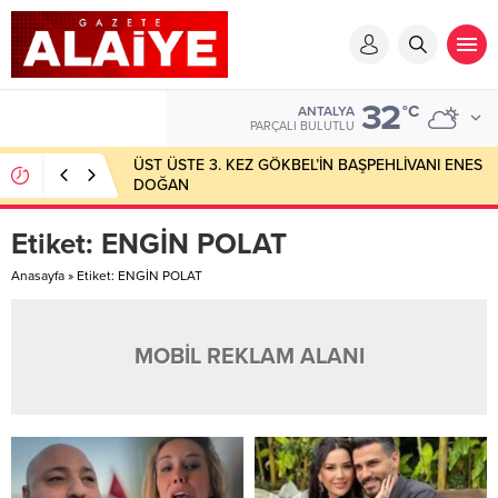
32
°C
ANTALYA
PARÇALI BULUTLU
ÜST ÜSTE 3. KEZ GÖKBEL’İN BAŞPEHLİVANI ENES
DOĞAN
Etiket:
ENGİN POLAT
Anasayfa
»
Etiket: ENGİN POLAT
MOBİL REKLAM ALANI