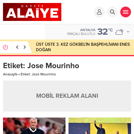
32
°C
ANTALYA
PARÇALI BULUTLU
ÜST ÜSTE 3. KEZ GÖKBEL’İN BAŞPEHLİVANI ENES
DOĞAN
Etiket:
Jose Mourinho
Anasayfa
»
Etiket: Jose Mourinho
MOBİL REKLAM ALANI