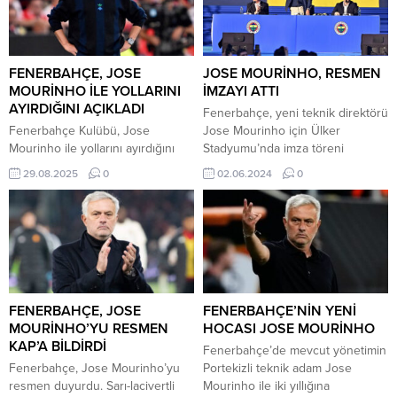
FENERBAHÇE, JOSE
JOSE MOURİNHO, RESMEN
MOURİNHO İLE YOLLARINI
İMZAYI ATTI
AYIRDIĞINI AÇIKLADI
Fenerbahçe, yeni teknik direktörü
Fenerbahçe Kulübü, Jose
Jose Mourinho için Ülker
Mourinho ile yollarını ayırdığını
Stadyumu’nda imza töreni
açıkladı. Sarı-lacivertli ekipten
düzenledi. Taraftarların yoğun
29.08.2025
0
02.06.2024
0
yapılan açıklamada şu sözlere yer
katılım gösterdiği imza töreninde
verildi: ‘’Profesyonel Futbol A
açıklamalarda bulunan dünyaca
Takımımızın 2024-2025
ünlü teknik direktör, ilk andan
sezonundan itibaren teknik
itibaren gösterilen ilginin
direktörlük görevini yürüten Jose
kendisini etkilediğini ifade etti.
Mourinho ile yollarımız ayrılmıştır.
Sözlerinin ardından Mourinho
Kendisine bugüne kadar
kendisini Fenerbahçe’ye
takımımız için verdiği emekler için
bağlayan sözleşmeyi imzaladı.
FENERBAHÇE, JOSE
FENERBAHÇE’NİN YENİ
teşekkür eder, gelecek
Jose Mourinho’nun imza
MOURİNHO’YU RESMEN
HOCASI JOSE MOURİNHO
kariyerinde başarılar dileriz.’’ Jose
törenindeki sözleri şu şekilde:
KAP’A BİLDİRDİ
Fenerbahçe’de mevcut yönetimin
Mourinho’nun Fenerbahçe
“Öncelikle sevginizden...
Fenerbahçe, Jose Mourinho’yu
Portekizli teknik adam Jose
kariyeri...
resmen duyurdu. Sarı-lacivertli
Mourinho ile iki yıllığına