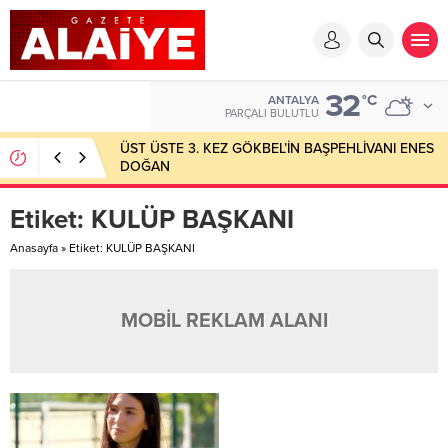
32
°C
ANTALYA
PARÇALI BULUTLU
ÜST ÜSTE 3. KEZ GÖKBEL’İN BAŞPEHLİVANI ENES
DOĞAN
Etiket:
KULÜP BAŞKANI
Anasayfa
»
Etiket: KULÜP BAŞKANI
MOBİL REKLAM ALANI