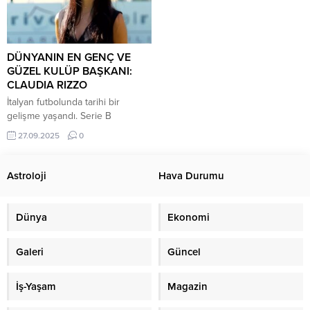
DÜNYANIN EN GENÇ VE
GÜZEL KULÜP BAŞKANI:
CLAUDIA RIZZO
İtalyan futbolunda tarihi bir
gelişme yaşandı. Serie B
ekiplerinden Ternana Calcio’nun
27.09.2025
0
yeni başkanı 23 yaşındaki Claudia
Rizzo oldu. Kulübü satın alan iş
insanı Gianluigi Rizzo, başkanlık
Astroloji
Hava Durumu
koltuğunu kızına devrederek
Avrupa futbolunda ses getiren bir
adım attı. Ternana’nın 100. yılında
Dünya
Ekonomi
başkanlık görevine getirilen
Claudia Rizzo, düzenlenen basın
Galeri
Güncel
toplantısında büyük bir gurur...
İş-Yaşam
Magazin