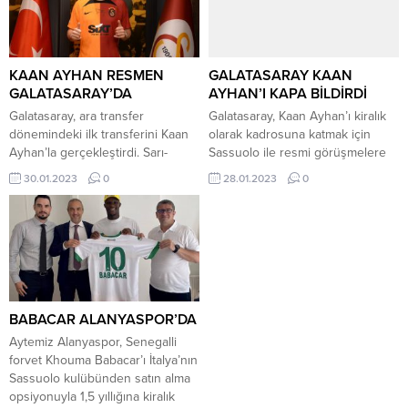
KAAN AYHAN RESMEN
GALATASARAY KAAN
GALATASARAY’DA
AYHAN’I KAPA BİLDİRDİ
Galatasaray, ara transfer
Galatasaray, Kaan Ayhan’ı kiralık
dönemindeki ilk transferini Kaan
olarak kadrosuna katmak için
Ayhan’la gerçekleştirdi. Sarı-
Sassuolo ile resmi görüşmelere
kırmızılılardan yapılan açıklamada
başlandığını açıkladı. Milli
30.01.2023
0
28.01.2023
0
şu ifadeler kullanıldı: “Profesyonel
futbolcunun gece saatlerinde
futbolcu Kaan Ayhan ve kulübü
İstanbul’da olması bekleniyor. İşte
US Sassuolo Calcio s.r.l ile
Galatasaray’dan yapılan açıklama:
oyuncunun 2022-23 sezonu için
“Profesyonel futbolcu Kaan
şarta bağlı satın alma opsiyonlu
Ayhan’ın kulubümüze geçici
geçici transferi konusunda
transferi konusunda futbolcu ve
anlaşmaya varılmıştır. Buna göre,
kulübü US Sassuolo Calcio s. r. l
futbolcunun eski kulübüne net
ile resmi görüşmelere
BABACAR ALANYASPOR’DA
400.000 € tutarında geçici...
başlanmıştır. ” ANLAŞMANIN
Aytemiz Alanyaspor, Senegalli
DETAYLARI BELLİ...
forvet Khouma Babacar’ı İtalya’nın
Sassuolo kulübünden satın alma
opsiyonuyla 1,5 yıllığına kiralık