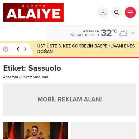
32
°C
ANTALYA
PARÇALI BULUTLU
ÜST ÜSTE 3. KEZ GÖKBEL’İN BAŞPEHLİVANI ENES
DOĞAN
Etiket:
Sassuolo
Anasayfa
»
Etiket: Sassuolo
MOBİL REKLAM ALANI