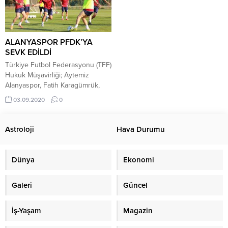
ALANYASPOR PFDK’YA
SEVK EDİLDİ
Türkiye Futbol Federasyonu (TFF)
Hukuk Müşavirliği; Aytemiz
Alanyaspor, Fatih Karagümrük,
Fenerbahçe, Galatasaray,
03.09.2020
0
Gaziantep FK, MKE Ankaragücü
ve Fraport TAV
Antalyaspor’un Profesyonel
Astroloji
Hava Durumu
Futbol Disiplin Kurulu’na (PFDK)
sevk edildiğini açıkladı. TFF’nin
resmi internet sitesi üzerinden
Dünya
Ekonomi
yapılan açıklamada şu ifadeler yer
aldı: 1- FENERBAHÇE A.Ş.
Galeri
Güncel
Kulübü’nün 22.08.2020 tarihinde
oynanan FENERBAHÇE A.Ş. –
FATİH KARAGÜMRÜK A.Ş.,
İş-Yaşam
Magazin
28.08.2020 tarihinde oynanan
FENERBAHÇE A.Ş. –