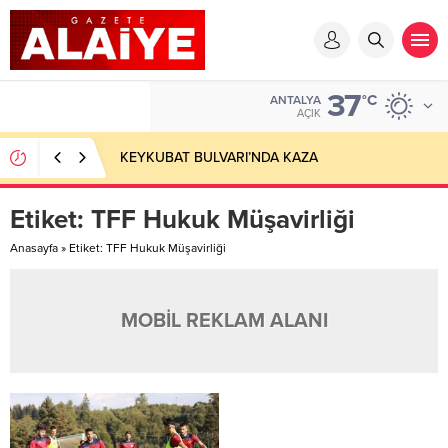
37
°C
ANTALYA
AÇIK
KEYKUBAT BULVARI’NDA KAZA
Etiket:
TFF Hukuk Müşavirliği
Anasayfa
»
Etiket: TFF Hukuk Müşavirliği
MOBİL REKLAM ALANI