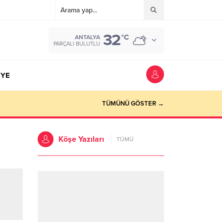
32
°C
ANTALYA
PARÇALI BULUTLU
YE
TÜMÜNÜ GÖSTER →
Köşe Yazıları
TÜMÜ