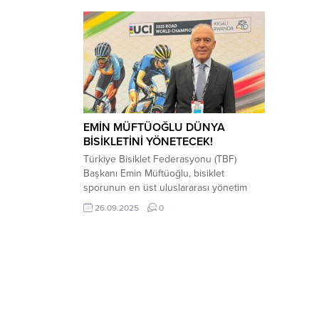
EMİN MÜFTÜOĞLU DÜNYA
BİSİKLETİNİ YÖNETECEK!
Türkiye Bisiklet Federasyonu (TBF)
Başkanı Emin Müftüoğlu, bisiklet
sporunun en üst uluslararası yönetim
organı olan UCI Yönetim Kurulu üyeliğine
26.09.2025
0
ikinci kez seçildi. Ruanda’nın başkenti
Kigali’de yapılan ve 136 ülke
federasyonunun katıldığı 194. UCI
Kongresi’nde Avrupa kıtasını temsil
edecek 11 isimden biri olan Müftüoğlu, 37
oy alarak büyük bir başarıya imza...