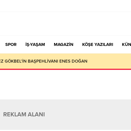
SPOR
İŞ-YAŞAM
MAGAZİN
KÖŞE YAZILARI
KÜN
KEZ GÖKBEL’İN BAŞPEHLİVANI ENES DOĞAN
REKLAM ALANI