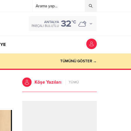
32
°C
ANTALYA
PARÇALI BULUTLU
YE
TÜMÜNÜ GÖSTER →
Köşe Yazıları
TÜMÜ