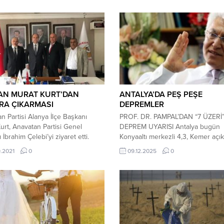
AN MURAT KURT’DAN
ANTALYA’DA PEŞ PEŞE
RA ÇIKARMASI
DEPREMLER
n Partisi Alanya İlçe Başkanı
PROF. DR. PAMPAL’DAN “7 ÜZERİ
urt, Anavatan Partisi Genel
DEPREM UYARISI Antalya bugün
İbrahim Çelebi’yi ziyaret etti.
Konyaaltı merkezli 4,3, Kemer açık
Merkez’de gerçekleşen ziyarette
3,6 ve Serik’te 4,9 büyüklüğünde
.2021
0
09.12.2025
0
Kurt, Çelebi’ye Alanya’da devam
depremle sarsıldı. Kısa süreli pani
ti faaliyetleri, çalışmalarla ve
yaratan depremlerin ardından De
ın sorunları ile ilgili bilgiler verdi.
Uzmanı Prof. Dr. Süleyman Pampal
aşkan Çelebi, Alanya’yı yakından
bölgenin ciddi riskler taşıdığı uyar
tiğini ve İlçe Başkanı Kurt’un
bulundu. Prof. Dr. Pampal, Fethiy
larından memnun olduklarını
Fayı’nın 7’nin üzerinde deprem ü
.
potansiyeline...