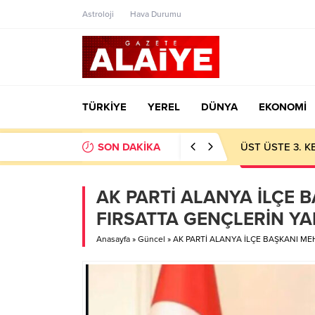
Astroloji
Hava Durumu
TÜRKİYE
YEREL
DÜNYA
EKONOMİ
SON DAKİKA
ÜST ÜSTE 3. 
AK PARTİ ALANYA İLÇE 
FIRSATTA GENÇLERİN YA
Anasayfa
»
Güncel
»
AK PARTİ ALANYA İLÇE BAŞKANI ME