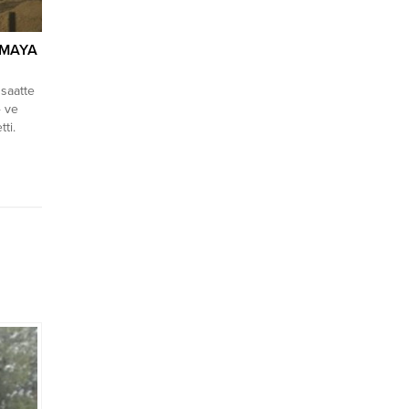
LMAYA
 saatte
4 ve
ti.
rine
siyle
id-19)
vaka
yon 859
n...