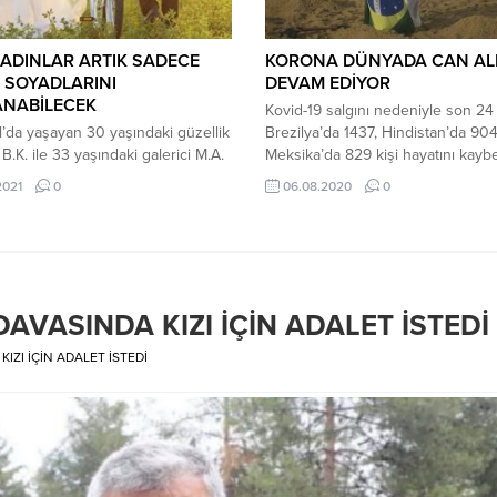
KADINLAR ARTIK SADECE
KORONA DÜNYADA CAN A
 SOYADLARINI
DEVAM EDİYOR
ANABİLECEK
Kovid-19 salgını nedeniyle son 24
l’da yaşayan 30 yaşındaki güzellik
Brezilya’da 1437, Hindistan’da 90
B.K. ile 33 yaşındaki galerici M.A.
Meksika’da 829 kişi hayatını kaybet
iz ay evlendi. B.K. isimli kadın,
Brezilya Sağlık Bakanlığının verile
2021
0
06.08.2020
0
hayatını birleştirdikten sonra
göre, 1437 kişinin yaşamını yitirme
eden önceki soyadını kullanmaya
ülkedeki yeni tip koronavirüs (Kov
tti. Sabah’ın haberine göre,
kaynaklı ölü sayısı 97 bin 256’ya, 
 ek olarak eşin soyadını da aldı
sayısı da 57 bin 152 artarak 2 mil
 B.K.A. oldu. Ancak genç kadın
bin 73’e yükseldi. Yaklaşık 46 milyo
a evlenmeden önceki soyadını
DAVASINDA KIZI İÇİN ADALET İSTEDİ
ak...
IZI İÇİN ADALET İSTEDİ