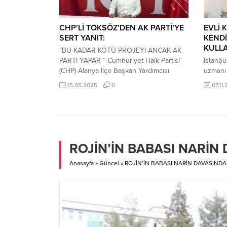
süredir Bodrum’da duyduğumuz ses,
komşu adalarda...
CHP’Lİ TOKSÖZ’DEN AK PARTİ’YE
EVLİ 
SERT YANIT:
KENDİ
KULL
“BU KADAR KÖTÜ PROJEYİ ANCAK AK
PARTİ YAPAR ” Cumhuriyet Halk Partisi
İstanbu
(CHP) Alanya İlçe Başkan Yardımcısı
uzmanı 
Mustafa Toksöz, 14 Mayıs Dünya Çiftçiler
geçtiğim
15.05.2025
0
07.11.
Günü dolayısıyla yaptığı açıklamada hem
eşiyle 
çiftçilerin yaşadığı zorluklara dikkat çekti
evlenm
hem de AK Parti İlçe Başkanlığı’nın
devam e
Antalya Büyükşehir Belediye Başkanı
kanunen
Muhittin Böcek’i hedef alan
ve ismi
açıklamalarına sert yanıt...
yalnızc
ROJİN’İN BABASI NARİN 
kullanm
Anasayfa
»
Güncel
»
ROJİN’İN BABASI NARİN DAVASINDA K