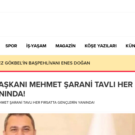
SPOR
İŞ-YAŞAM
MAGAZİN
KÖŞE YAZILARI
KÜN
KEZ GÖKBEL’İN BAŞPEHLİVANI ENES DOĞAN
BAŞKANI MEHMET ŞARANİ TAVLI HER
NINDA!
HMET ŞARANİ TAVLI HER FIRSATTA GENÇLERİN YANINDA!