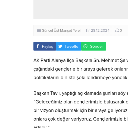
Güncel
Üst Manşet
Yerel
28.12.2024
0
Paylaş
Tweetle
Gönder
AK Parti Alanya İlçe Başkanı Sn. Mehmet Şaran
çağındaki gençlerle bir araya gelerek onların
politikalarını birlikte şekillendirmeye yönel
Başkan Tavlı, yaptığı açıklamada şunları söyl
“Geleceğimiz olan gençlerimizle buluşarak onla
bir vizyon oluşturmak için bir araya geliyoru
onlara çok değer veriyoruz. Gençlerimizle b
artıyor.”