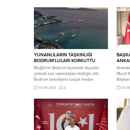
YUNANLILARIN TAŞKINLIĞI
BAŞK
BODRUM’LULARI KORKUTTU
ANKA
Muğla’nın Bodrum ilçesinde duyulan
Anavata
yüksek ses vatandaşları tedirgin etti.
Murat K
Bodrum belediyesi sosyal medya
Başkanı 
hesabından sesin Yunan Adaları’nda
Genel 
03.05.2021
0
20.09
yapılan Paskalya kutlamalarından
Başkan 
geldiğini duyurdu. Muğla’nın Bodrum
eden par
ilçesinde bir süredir duyulan yüksek
Alanya’n
sesin Yunan Adaları’nda geldiği açıklandı.
Genel B
Bodrum Belediyesi’nin
takip et
sosyal medya hesabından yapılan
çalışma
paylaşımda şu ifadelere yer verildi: “Bir
söyledi