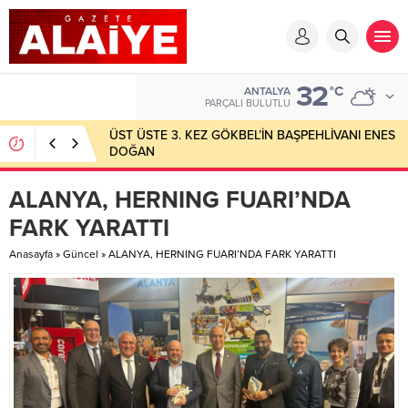
32
°C
ANTALYA
PARÇALI BULUTLU
ÜST ÜSTE 3. KEZ GÖKBEL’İN BAŞPEHLİVANI ENES
DOĞAN
ALANYA, HERNING FUARI’NDA
FARK YARATTI
Anasayfa
»
Güncel
»
ALANYA, HERNING FUARI’NDA FARK YARATTI