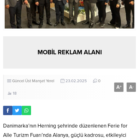
MOBİL REKLAM ALANI
Güncel
Üst Manşet
Yerel
23.02.2025
0
A
A
+
-
18
Danimarka’nın Herning şehrinde düzenlenen Ferie for
Alle Turizm Fuarı’nda Alanya, güçlü kadrosu, etkileyici