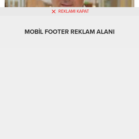
REKLAMI KAPAT
MOBİL FOOTER REKLAM ALANI
MOBİL REKLAM ALANI
Güncel
Üst Manşet
Yerel
23.02.2025
0
A
A
+
-
29
Flaş Mehmet Hayatını Kaybetti