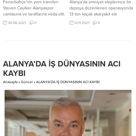
Fenerbahçe’nin yeni transferi
Alanya’da emniyet ekiplerince bir
Steven Caulker Alanyaspor
depoya düzenlenen operasyonda
camiasına ve taraftarına veda etti.
13 ton kaçak akaryakıt ele
2019 Ocak ayında Akdeniz
geçirildi. Gözaltına alınan depo
30.06.2021
0
12.11.2021
0
ekibine transfer olan ve 2,5
sahibi adli kontrol şartı ile serbest
sezon Akdeniz ekibinin formasını
bırakıldı. Alanya Kom Grup
giyen Steven Caulker,
Amirliğince Alanya genelinde
Fenerbahçe ile anlaştı.
kaçakçılık olaylarına yönelik
Alanyaspor’dan önce Liverpool,
yapılan çalışmalar kapsamında
Southampton, Swansea City,
Payallar Mahallesi Sanayi Sitesi
ALANYA’DA İŞ DÜNYASININ ACI
Tottenham Hotspur, Bristol City,
içerisinde bulunan bir depoda
Cardiff City, Yeovil Town ve
kaçak akaryakıt olduğu bilgisi
KAYBI
Queens Park Rangers formaları
alınması üzerine söz konusu
da...
depoya operasyon...
Anasayfa
»
Güncel
»
ALANYA’DA İŞ DÜNYASININ ACI KAYBI