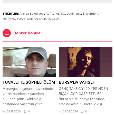
ETİKETLER:
Alanya Belediyesi
,
ALTAV
,
ALTSO
,
Danimarka
,
Eray Erdem
,
HERNING FUARI
,
OSMAN TARIK ÖZÇELİK
Benzer Konular
TUVALETTE ŞÜPHELİ ÖLÜM
BURSA’DA VAHŞET
Manavgat’ta çarşının tuvaletinde
GENÇ TAKSİCİYİ 20 YERİNDEN
yerde hareketsiz yatarken
BIÇAKLAYIP GASP ETTİLER
bulunan şahıs, kaldırıldığı
Bursa’nın Mudanya ilçesinde,
hastanede yaşamını yitirdi.
aracına aldığı 1’i kadın 2 kişi
Edinilen bilgiye göre,
tarafından ormanda bıçaklanıp
02.11.2023
0
21.05.2024
0
vatandaşların 112 Acil Çağrı
gasbedilen taksici Yunus Yüksel