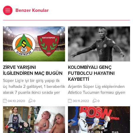
Benzer Konular
ZİRVE YARIŞINI
KOLOMBİYALI GENÇ
İLGİLENDİREN MAÇ BUGÜN
FUTBOLCU HAYATINI
KAYBETTİ
Süper Lig’e iyi bir giriş yapıp ilk
üç haftada 2 galibiyet, 1 beraberlik
Arjantin Süper Lig ekiplerinden
alarak 7 puanla ikinci sırada yer
Atletico Tucuman forması giyen
alan Aytemiz Alanyaspor, aynı
22 yaşındaki Kolombiyalı Andres
04.10.2020
0
30.11.2022
0
puana sahip Atakaş Hatayspor’u
Balanta, antrenmanda kalp krizi
konuk edecek. Süper Lig ‘in 4.
geçirip hayatını kaybetti. Balanta,
haftasında Alanyaspor , bugün
Atletico Tucuman takımının Dünya
saat 16.00’da
Kupası için verilen aranın
sahasında Hatayspor ile
ardından gerçekleştirdiği ilk