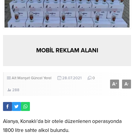
MOBİL REKLAM ALANI
Alt Manşet
Güncel
Yerel
28.07.2021
0
A
A
+
-
288
Alanya, Konaklı’da bir otele düzenlenen operasyonda
1800 litre sahte alkol bulundu.