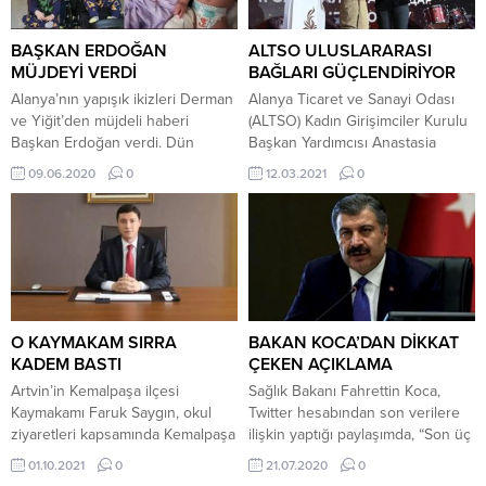
karşılaşacak. Hem geçen sezon
antrenmanında bir anda yere
başarılı bir dönem geçiren hem
yığıldı. Kalp krizi geçirdiği
de bu sezona oldukça...
anlaşılan genç futbolcu yapılan ilk
BAŞKAN ERDOĞAN
ALTSO ULUSLARARASI
müdahalenin ardından hastaneye
MÜJDEYİ VERDİ
BAĞLARI GÜÇLENDİRİYOR
kaldırıldı. Andres Balanta...
Alanya’nın yapışık ikizleri Derman
Alanya Ticaret ve Sanayi Odası
ve Yiğit’den müjdeli haberi
(ALTSO) Kadın Girişimciler Kurulu
Başkan Erdoğan verdi. Dün
Başkan Yardımcısı Anastasia
akşam bir televizyon kanalı
Petrova Çetinkaya Bişkek’de
09.06.2020
0
12.03.2021
0
soruları yanıtlayan Başkan
ALTSO’yu temsilen bir dizi
Erdoğan, Alanya’nın beklediği
görüşmeler gerçekleştirdi.
mutlu haberi verdi. 22 Haziran
Çetinkaya, Kırgızistan Cumhuriyeti
2019 tarihinde kafalarından
Ticaret ve Sanayi Odası Başkan
yapışık şekilde dünyaya gelen
Danışmanı Arslanbek
Derman ve Yiğit bebekler,
Davletkeldiyev’e ALTSO Başkanı
gönderildikleri İngiltere de
Mehmet Şahin’in imzası ile iyi
geçirdikleri başarılı ameliyatla
niyet ve işbirliği mektubunu iletti.
O KAYMAKAM SIRRA
BAKAN KOCA’DAN DİKKAT
birbirlerinden ayrıldılar. Başarılı
ALTSO Kadın Girişimciler Kurulu
KADEM BASTI
ÇEKEN AÇIKLAMA
geçen ameliyat sonrası...
Başkan Yardımcısı...
Artvin’in Kemalpaşa ilçesi
Sağlık Bakanı Fahrettin Koca,
Kaymakamı Faruk Saygın, okul
Twitter hesabından son verilere
ziyaretleri kapsamında Kemalpaşa
ilişkin yaptığı paylaşımda, “Son üç
Çok Programlı Anadolu Lisesi’ne
gündür ortalama günlük vaka
01.10.2021
0
21.07.2020
0
yaptığı ziyarette girdiği sınıfta
sayısı en yüksek beş ilimiz,