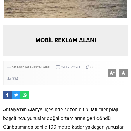
MOBİL REKLAM ALANI
Alt Manşet
Güncel
Yerel
04.12.2020
0
A
A
+
-
334
Antalya’nın Alanya ilçesinde sezon bitip, tatilciler plajı
boşaltınca, yunuslar doğal ortamlarına geri döndü.
Günbatımında sahile 100 metre kadar yaklaşan yunuslar