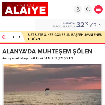
32
°C
ANTALYA
PARÇALI BULUTLU
SAPADERE’DE ZAMANLA YARIŞ!
ALANYA’DA MUHTEŞEM ŞÖLEN
Anasayfa
»
Alt Manşet
»
ALANYA’DA MUHTEŞEM ŞÖLEN