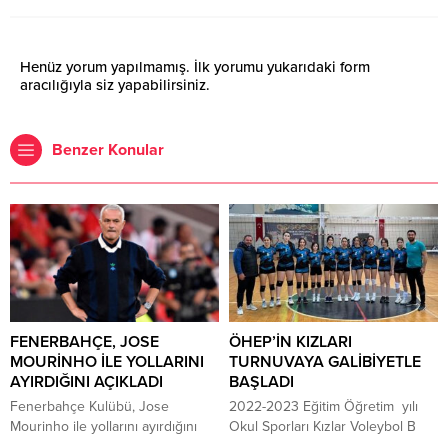
Henüz yorum yapılmamış. İlk yorumu yukarıdaki form
aracılığıyla siz yapabilirsiniz.
Benzer Konular
FENERBAHÇE, JOSE
ÖHEP’İN KIZLARI
MOURİNHO İLE YOLLARINI
TURNUVAYA GALİBİYETLE
AYIRDIĞINI AÇIKLADI
BAŞLADI
Fenerbahçe Kulübü, Jose
2022-2023 Eğitim Öğretim yılı
Mourinho ile yollarını ayırdığını
Okul Sporları Kızlar Voleybol B
açıkladı. Sarı-lacivertli ekipten
müsabakaları bugün Atatürk Spor