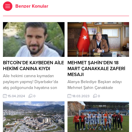
Benzer Konular
BİTCOİN’DE KAYBEDEN AİLE
MEHMET ŞAHİN’DEN 18
HEKİMİ CANINA KIYDI
MART ÇANAKKALE ZAFERİ
MESAJI
Aile hekimi canına kıymadan
paylaşım yapmış! Diyarbakır’da
Alanya Belediye Başkan adayı
atış poligonunda hayatına son
Mehmet Şahin Çanakkale
veren aile hekimi 33 yaşındaki
Zaferinin 108. yıldönümü ve
15.04.2024
0
18.03.2023
0
G.Ç.’nin, sosyal medya
Şehitler Günü dolayısıyla bir
hesabından Bitcoin’de yüksek
kutlama mesajı yayınladı.
miktarda zarar yaptığını paylaştığı
Şahin,mesajında “Bugün, bize
ortaya çıktı. Takipçileri ise üzgün
düşen en büyük görev,
oldukları yorumunda bulundu
atalarımızın emanet ettiği mirasa
Diyarbakır’da, edinilen bilgilere
sahip çıkmak; Çanakkale ruhunun