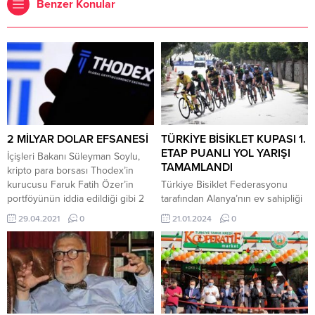
Benzer Konular
2 MİLYAR DOLAR EFSANESİ
TÜRKİYE BİSİKLET KUPASI 1.
ETAP PUANLI YOL YARIŞI
İçişleri Bakanı Süleyman Soylu,
TAMAMLANDI
kripto para borsası Thodex’in
kurucusu Faruk Fatih Özer’in
Türkiye Bisiklet Federasyonu
portföyünün iddia edildiği gibi 2
tarafından Alanya’nın ev sahipliği
milyar dolar olmadığını söyledi.
ile iki gün boyunca
29.04.2021
0
21.01.2024
0
İçişleri Bakanı Süleyman Soylu,
gerçekleştirilen Türkiye Bisiklet
NTV kanalının canlı yayınında
Kupası 1. Etap Puanlı Yol Yarışı
gündemdeki son gelişmeler
200’ e yakın sporcunun
hakkında önemli açıklamalarda
katılımıyla tamamlandı. Türkiye
bulundu. 391 bin kişiyi 2 milyar
Bisiklet Kupası 1. Etap ta sporcular
dolandırdığı iddia edilen kripto
büyük erkek, büyük kadın, genç
para borsası Thodex’in kurucusu
erkek, genç kadın kategorilerinde