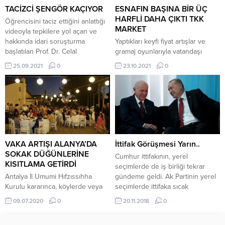
Faruk...
yarıştı. İlk gün Milli Egemenlik
TACİZCİ ŞENGÖR KAÇIYOR
ESNAFIN BAŞINA BİR ÜÇ
Stadı önünde başlayan
HARFLİ DAHA ÇIKTI TKK
Öğrencisini taciz ettiğini anlattığı
yarışlarda...
MARKET
videoyla tepkilere yol açan ve
hakkında idari soruşturma
Yaptıkları keyfi fiyat artışlar ve
başlatılan Prof. Dr. Celal
gramaj oyunlarıyla vatandaşı
Şengör’ün ülkeyi terk etme kararı
canından bezdiren ve isimleri üç
25.09.2021
0
23.10.2021
0
aldığı ortaya çıktı. İstanbul Teknik
harften olduğu için üç harfliler
Üniversitesi (İTÜ) öğretim üyesi
denilen zincir marketlerin yerine
Prof. Dr. Celal Şengör’ün sosyal
vatandaşa daha ucuza kaliteli
medyada paylaşılan ve bir kadın
ürün satsın diye kurulan yeni üç
öğrencisini taciz ettiğini anlattığı
harfli beklentileri boşa çıkardı.
video tepki çekmişti. Hürriyet
Başkan Erdoğan’ın talimatıyla
yazarı Ahmet...
yurdun dört bir yanında bin
şubeyle hizmet verecek olan TKK
VAKA ARTIŞI ALANYA’DA
İttifak Görüşmesi Yarın..
Markette...
SOKAK DÜĞÜNLERİNE
Cumhur ittifakının, yerel
KISITLAMA GETİRDİ
seçimlerde de iş birliği tekrar
Antalya İl Umumi Hıfzıssıhha
gündeme geldi. Ak Partinin yerel
Kurulu kararınca, köylerde veya
seçimlerde ittifaka sıcak
sokaklarda yapılan düğün gelin
bakmaması nedeniyle bir süre
09.07.2020
0
20.11.2018
0
alma, kına, nişan, sünnet düğünü
önce MHP Genel Başkanı Devlet
vb. etkinlikler sabah saat 10.00’da
Bahçeli tarafından son verilen