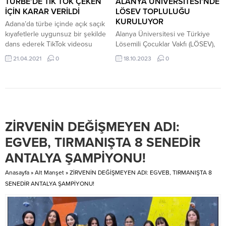
TÜRBE’DE TİK TOK ÇEKEN
ALANYA ÜNİVERSİTESİ’NDE
kendine yer buldu. “Türkiye’de
düzenlendi. Antalya İl Sağlık
İÇİN KARAR VERİLDİ
LÖSEV TOPLULUĞU
gol...
Müdürlüğü Bulaşıcı Hastalıklar
KURULUYOR
Adana’da türbe içinde açık saçık
Birimi koordinatörlüğünde Alanya
kıyafetlerle uygunsuz bir şekilde
Alanya Üniversitesi ve Türkiye
Eğitim ve...
dans ederek TikTok videosu
Lösemili Çocuklar Vakfı (LÖSEV),
çeken şüpheli adli kontrol şartıyla
üniversiteli gençler arasında
21.04.2021
0
18.10.2023
0
serbest bırakıldı. Ramazan ayında
sosyal sorumluluk, yardımlaşma
İslami değerlerle alay ederek
ve dayanışmanın önemini
uygunsuz bir şekilde dans ettiği
vurgulamak amacıyla iş birliği
anları video kaydına alarak
protokolü imzaladı. Alanya
TikTok’ta paylaşan şüpheli sosyal
Üniversitesi Kampüsü’nde
medyada büyük tepki çekmişti.
gerçekleştirilen imza törenine;
ZİRVENİN DEĞİŞMEYEN ADI:
“DİNİ DEĞERLERİ ALENEN
Alanya Üniversitesi Rektörü Prof.
AŞAĞILAMA” Yaşananların
Dr. Mesut Güner, LÖSEV Halkla
EGVEB, TIRMANIŞTA 8 SENEDİR
ardından Adana...
İlişkiler Koordinatör Yardımcısı
ANTALYA ŞAMPİYONU!
Hande Candan ve LÖSEV Proje
Sorumlusu Fatma Köker katıldı. ...
Anasayfa
»
Alt Manşet
»
ZİRVENİN DEĞİŞMEYEN ADI: EGVEB, TIRMANIŞTA 8
SENEDİR ANTALYA ŞAMPİYONU!