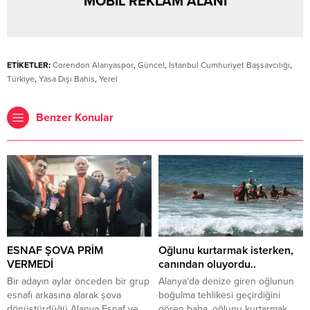
MOBİL REKLAM ALANI
ETİKETLER:
Corendon Alanyaspor
,
Güncel
,
İstanbul Cumhuriyet Başsavcılığı
,
Türkiye
,
Yasa Dışı Bahis
,
Yerel
Benzer Konular
ESNAF ŞOVA PRİM
Oğlunu kurtarmak isterken,
VERMEDİ
canından oluyordu..
Bir adayın aylar önceden bir grup
Alanya‘da denize giren oğlunun
esnafı arkasına alarak şova
boğulma tehlikesi geçirdiğini
dönüştürdüğü Alanya Esnaf ve
gören baba, oğlunu kurtarmak