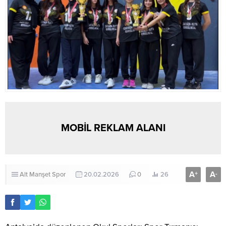
MOBİL REKLAM ALANI
A
A
+
-
Alt Manşet
Spor
20.02.2026
0
26