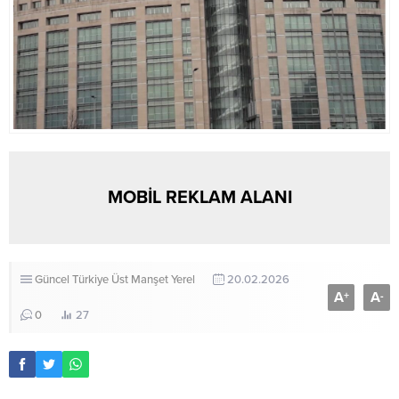
MOBİL REKLAM ALANI
Güncel
Türkiye
Üst Manşet
Yerel
20.02.2026
A
A
+
-
0
27