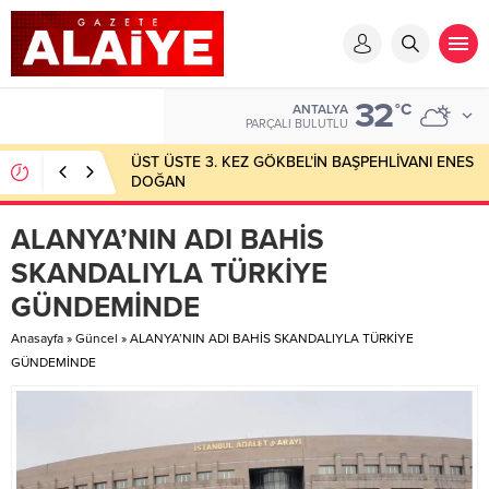
32
°C
ANTALYA
PARÇALI BULUTLU
ÜST ÜSTE 3. KEZ GÖKBEL’İN BAŞPEHLİVANI ENES
DOĞAN
ALANYA’NIN ADI BAHİS
SKANDALIYLA TÜRKİYE
GÜNDEMİNDE
Anasayfa
»
Güncel
»
ALANYA’NIN ADI BAHİS SKANDALIYLA TÜRKİYE
GÜNDEMİNDE