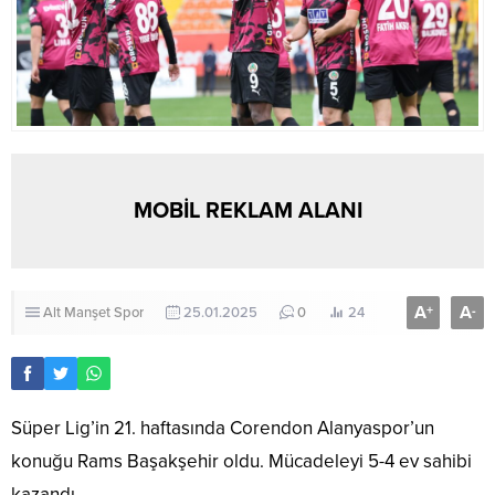
MOBİL REKLAM ALANI
A
A
+
-
Alt Manşet
Spor
25.01.2025
0
24
Süper Lig’in 21. haftasında Corendon Alanyaspor’un
konuğu Rams Başakşehir oldu. Mücadeleyi 5-4 ev sahibi
kazandı.