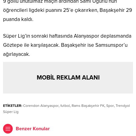
9 gollü unutulmaz maçın ardından Sami Uğurlu’nun
öğrencileri ligdeki puanını 25’e çıkarırken, Başakşehir 29
puanda kaldı.
Süper Lig’in sonraki haftasında Alanyaspor deplasmanda
Göztepe ile karşılaşacak. Başakşehir ise Samsunspor’u
ağırlayacak.
MOBİL REKLAM ALANI
ETİKETLER:
Corendon Alanyaspor
,
futbol
,
Rams Başakşehir FK
,
Spor
,
Trendyol
Süper Lig
Benzer Konular