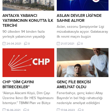
ANTALYA YABANCI
ASLAN DEVLER LİGİ’NDE
YATIRIMCININ KONUTTA İLK
SAHNE ALIYOR
TERCİHİ
Aslan, sezonu Şampiyonlar Ligi
90 ülkeden 94 binden fazla
müsabakasıyla açıyor. Galatasaray
yerleşik yabancının yaşadığı
ilk resmi maçını bugün
“turizmin başkenti” Antalya, 108
Şampiyonlar Ligi 2. ön eleme
24.04.2021
0
21.07.2021
0
ülkeden de yatırımcı çekiyor.
turunda saat 22.00’da PSV
Güneşi, sahilleri, doğal
deplasmanında oynayacak.
güzellikleri, tarihi ve kültürel
Galatasaray, Hollanda’daki
dokusuyla dünyanın
mücadeleye tedavisi devam eden
önemli turizm destinasyonları
Taylan Antalyalı ve Jimmy
arasında bulunan Antalya,
Durmaz’ın yanı sıra henüz lisansı
yerleşik yabancı nüfusuyla,
çıkarılmayan Oğulcan Çağlayan
yabancı yatırımcısıyla da dikkati
ve yeni tip koronavirüs (Kovid-19)
CHP “DİM ÇAYINI
GENÇ FİLE BEKÇİSİ
çekiyor. Yabancıya konut satışında
testleri pozitif çıktığı açıklanan iki...
BİTİRECEKLER”
AMELİYAT OLDU
da ciddi potansiyele sahip olan
“Alanya Alacami Köyü, Dim Çayı
Fenerbahçe, genç kaleci Altay
Antalya’da, mart ayında geçen
Üzerine İkinci Bir HES Yapılmasını
Bayındır’ın bel fıtığı rahatsızlığı
yılın...
İstemiyor.” TBMM Plan ve Bütçe
nedeniyle ameliyat edildiğini
Komisyonu üyesi CHP Antalya
duyurdu. Sarı-lacivertli kulüpten
16.06.2021
0
17.04.2023
0