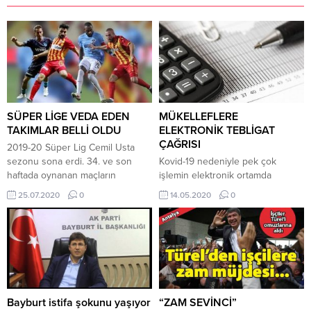
SÜPER LİGE VEDA EDEN
MÜKELLEFLERE
TAKIMLAR BELLİ OLDU
ELEKTRONİK TEBLİGAT
ÇAĞRISI
2019-20 Süper Lig Cemil Usta
sezonu sona erdi. 34. ve son
Kovid-19 nedeniyle pek çok
haftada oynanan maçların
işlemin elektronik ortamda
ardından TFF 1. Lig’e düşen
yapılması tercih edilirken Gelir
25.07.2020
0
14.05.2020
0
takımlar belli oldu. Alınan
İdaresi Başkanlığı, zorunlu
sonuçlarla beraber Yeni
mükellefler dışındaki kişi ve
Malatyaspor ve Kayserispor
şirketlerin de gönüllü olarak
Süper Lig’e veda etti. Corona
elektronik tebligat uygulamasına
virüsü (koronavirüs) nedeniyle bir
geçebileceğini bildirdi. Yeni
müddet ertelenen ve yaz
tip koronavirüsle (Kovid-19)
aylarında yeniden oynanan 2019-
birlikte elektronik uygulamaların
20 Süper Lig Cemil Usta...
kullanımı artarken Gelir İdaresi
Bayburt istifa şokunu yaşıyor
“ZAM SEVİNCİ”