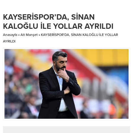
ölçüsünde hizmetlerinden ödün
Ferdi olarak yıldız kızlarda Atika
vermeden yürüttüğü izolasyon
Musluoğlu il 4.sü, Yıldız erkekler
KAYSERİSPOR’DA, SİNAN
çalışmalarına başlandı.
de Yunus Emre Erdem il 6. sı,
Hastanenin iyileştirme çalışmaları
Küçük...
KALOĞLU İLE YOLLAR AYRILDI
hakkında bilgi veren Başhekim
Prof. Dr. Hüseyin Lakadamyalı: “...
Anasayfa
»
Alt Manşet
»
KAYSERİSPOR’DA, SİNAN KALOĞLU İLE YOLLAR
AYRILDI