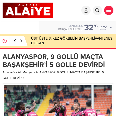
32
°C
ANTALYA
PARÇALI BULUTLU
ÜST ÜSTE 3. KEZ GÖKBEL’İN BAŞPEHLİVANI ENES
DOĞAN
ALANYASPOR, 9 GOLLÜ MAÇTA
BAŞAKŞEHİR’İ 5 GOLLE DEVİRDİ
Anasayfa
»
Alt Manşet
»
ALANYASPOR, 9 GOLLÜ MAÇTA BAŞAKŞEHİR’İ 5
GOLLE DEVİRDİ