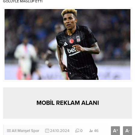
GOLÜYLE MAĞLUP ETTİ
MOBİL REKLAM ALANI
A
A
+
-
Alt Manşet
Spor
24.10.2024
0
46