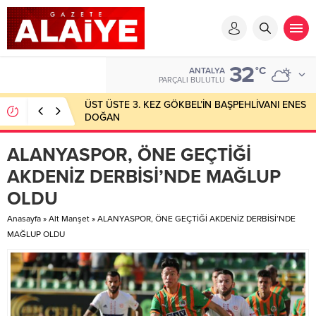
32
°C
ANTALYA
PARÇALI BULUTLU
ÜST ÜSTE 3. KEZ GÖKBEL’İN BAŞPEHLİVANI ENES
DOĞAN
ALANYASPOR, ÖNE GEÇTİĞİ
AKDENİZ DERBİSİ’NDE MAĞLUP
OLDU
Anasayfa
»
Alt Manşet
»
ALANYASPOR, ÖNE GEÇTİĞİ AKDENİZ DERBİSİ’NDE
MAĞLUP OLDU