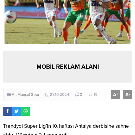
MOBİL REKLAM ALANI
A
A
+
-
Alt Manşet
Spor
27.10.2024
0
19
Trendyol Süper Lig’in 10. haftası Antalya derbisine sahne