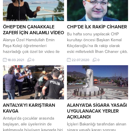
ÖHEP’DEN ÇANAKKALE
CHP’DE İLK RAKİP CİHANER
ZAFERİ İÇİN ANLAMLI VİDEO
Bu hafta sonu yapılacak CHP
Alanya Özel Hamdullah Emin
kurultayı öncesi Başkan Kemal
Paşa Koleji öğretmenleri
Kılıçdaroğlu’na ilk rakip olarak
hazırladığı çok özel bir video ile
eski milletvekili İlhan Cihaner çıktı.
Çanakkale Zaferini andı.
İlhan Cihaner adaylığı ile ilgili
18.03.2021
0
22.07.2020
0
Çanakkale Savaşında olağanüstü
açıklamayı saat 9.30 genel
mücadeleleriyle zorluklar
merkezde yapacak.
içerisinde bütün dünyaya
‘Çanakkale Geçilmez’ sözünü
belleten şehit öğretmen ve
kahramanlarımıza ithafen o
günlerin anlatıldığı bir video
hazırlandı.Videoda muharebenin
ANTALYA’YI KARIŞTIRAN
ALANYA’DA SİGARA YASAĞI
hangi şartlarda yapıldığının
KAVGA
UYGULANACAK YERLER
anlatılmasının ardından
AÇIKLANDI
Antalya’da çocuklar arasında
‘Çanakkale Türküsü’ öğretmenler
başlayan, aile üyelerinin de
İçişleri Bakanlığı tarafından alınan
tarafından seslendirilerek...
katılmasıyla büyüyen kavgada biri
sigara yasağı kararı sonrası