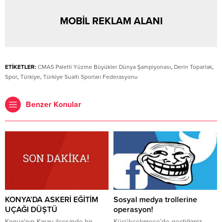
MOBİL REKLAM ALANI
ETİKETLER:
CMAS Paletli Yüzme Büyükler Dünya Şampiyonası
,
Derin Toparlak
,
Spor
,
Türkiye
,
Türkiye Sualtı Sporları Federasyonu
Benzer Konular
KONYA’DA ASKERİ EĞİTİM
Sosyal medya trollerine
UÇAĞI DÜŞTÜ
operasyon!
Konya’nın Karay ilçesinde bir
Küçükçekmece’de geçtiğimiz