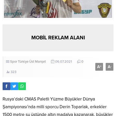
MOBİL REKLAM ALANI
Spor
Türkiye
Üst Manşet
06.07.2021
0
A
A
+
-
323
Rusya’daki CMAS Paletli Yüzme Büyükler Dünya
Şampiyonası’nda milli sporcu Derin Toparlak, erkekler
1500 metre su üstünde altın madalya kazanarak, büyükler