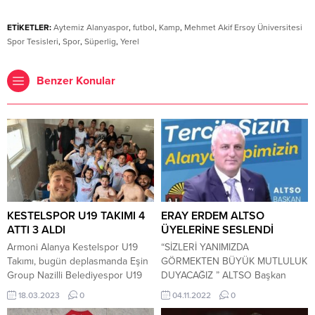
ETİKETLER:
Aytemiz Alanyaspor
,
futbol
,
Kamp
,
Mehmet Akif Ersoy Üniversitesi
Spor Tesisleri
,
Spor
,
Süperlig
,
Yerel
Benzer Konular
KESTELSPOR U19 TAKIMI 4
ERAY ERDEM ALTSO
ATTI 3 ALDI
ÜYELERİNE SESLENDİ
Armoni Alanya Kestelspor U19
“SİZLERİ YANIMIZDA
Takımı, bugün deplasmanda Eşin
GÖRMEKTEN BÜYÜK MUTLULUK
Group Nazilli Belediyespor U19
DUYACAĞIZ ” ALTSO Başkan
Takımı ile karşılaştı. Saat 12.00’da
adayı Eray Erdem, seçim öncesi
18.03.2023
0
04.11.2022
0
Pınarbaşı Aydın Toscalı Futbol
üyelere seslenerek, “Yeniliğin,