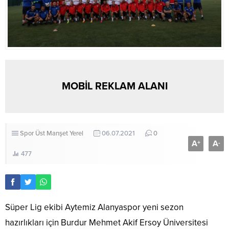
MOBİL REKLAM ALANI
Spor
Üst Manşet
Yerel
06.07.2021
0
A
A
+
-
477
Süper Lig ekibi Aytemiz Alanyaspor yeni sezon
hazırlıkları için Burdur Mehmet Akif Ersoy Üniversitesi