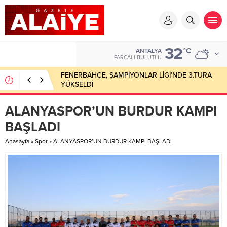
32
°C
ANTALYA
PARÇALI BULUTLU
FENERBAHÇE, ŞAMPİYONLAR LİGİ’NDE 3.TURA
YÜKSELDİ
ALANYASPOR’UN BURDUR KAMPI
BAŞLADI
Anasayfa
»
Spor
»
ALANYASPOR’UN BURDUR KAMPI BAŞLADI