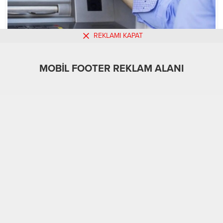
REKLAMI KAPAT
MOBİL FOOTER REKLAM ALANI
MOBİL REKLAM ALANI
Güncel
İş-Yaşam
Türkiye
Üst Manşet
28.11.2024
A
A
+
-
0
27
ATM’DEN PARA ÇEKTİKTEN SONRA BU TUŞA
BASMAYI UNUTMAYIN!