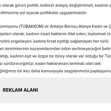
olarak gören politik, kültürel anlayış değiştirilmeli, kadının e
edilmesine yol açacak politikalar uygulanmalıdır.
ku Komisyonu (TÜBAKKOM) ve Antalya Barosu Alanya Kadın ve 
üyeleri olarak; kadının insan haklarını ihlal eden, toplumsal ci
silini engelleyen, kadına fırsat eşitliği sağlamayan her türlü
iyet devrimlerinin kazanımlarından ödün verilmeyeceğini belir
lktığı, kadının eşit ve özgür bir birey olarak var olduğu bir Tü
 sürdüreceğimizi, kadın haklarımızın teminatı olan laik
ılığımızı bir kez daha kamuoyuyla saygılarımızla paylaşıyoru
REKLAM ALANI