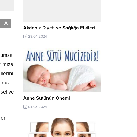
A
-
Akdeniz Diyeti ve Sağlığa Etkileri
28.04.2024
lumsal
rımıza
lerini
 omuz
msel ve
Anne Sütünün Önemi
04.03.2024
den,