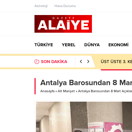
Astroloji
Hava Durumu
TÜRKİYE
YEREL
DÜNYA
EKONOMİ
SON DAKİKA
ÜST ÜSTE 3. 
Antalya Barosundan 8 Mar
Anasayfa
»
Alt Manşet
»
Antalya Barosundan 8 Mart Açıkla