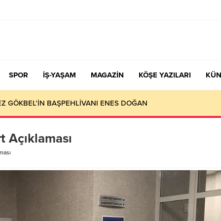
SPOR
İŞ-YAŞAM
MAGAZİN
KÖŞE YAZILARI
KÜN
KEZ GÖKBEL’İN BAŞPEHLİVANI ENES DOĞAN
t Açıklaması
ması