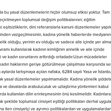
da bu yasal düzenlemelerin hiçbir olumsuz etkisi yoktur. Tam 
irilmeyen toplumsal değişim politikalarının; eğitim
i eşitsizliklerin, dini referanslarla kanuni düzenlemeler yapı
eğitimden vazgeçilmesinin, kadına yönelik haberlerde medyanın
annelik olduğu, yerinin ev olduğu ve sadece aile içinde yer alma
vramı kullanılarak kadının kimliğinin annelik ve aile içinde
i ve kadın sorunlarını arttırdığı ortadadır.Uzun mücadeleler
adın haklarının geriye götürülmeye çalışılması karşısında se
larda tartışmaya açılan nafaka, 6284 sayılı Yasa ve İstanbu
k yasal düzenlemeler yapılmamalıdır. Kadına yönelik şiddet
a ve davalarda arabuluculuk ve uzlaştırma yöntemleri kabul
rda kullanılan dilin erinleşmesinin önü kesilmelidir. Kadınlara
 şekilde toplumsal cinsiyet eşitliği politikaları derhal uygu
ına iten cinsiyetçi ve ayrımcı politikalardan ve uygulamalarda