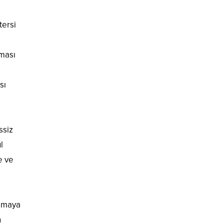
tersi
lması
sı
ssiz
l
e ve
lamaya
n