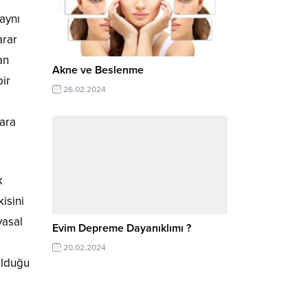
aynı
arar
an
Akne ve Beslenme
bir
26.02.2024
lara
k
isini
yasal
Evim Depreme Dayanıklımı ?
20.02.2024
olduğu