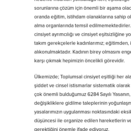
sorunlarına çözüm için önemli bir aşama olaca
oranda eğitim, istihdam olanaklarına sahip
alma organlarında temsil edilmemektedirler.
cinsiyet ayrımcılığı ve cinsiyet eşitsizliğine y
takım gerekçelerle kadınlarımız; eğitimden, 
alıkonulmaktadır. Kadının birey olmasını enge
karşı çıkmak hepimizin öncelikli görevidir.
Ülkemizde; Toplumsal cinsiyet eşitliği her 
şiddet ve cinsel istismarlar sistematik olara
çok önemli bulduğumuz 6284 Sayılı Yasanın, İ
değişikliklere gidilme taleplerinin yoğunlaş
yasalarımızın uygulanması noktasındaki eksik
düşüncesi ile organize edilen hareketlerin v
gerektiğini önemle ifade ediyoruz.