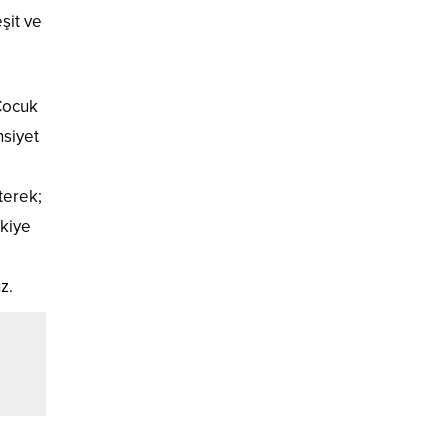
şit ve
Çocuk
nsiyet
terek;
rkiye
z.