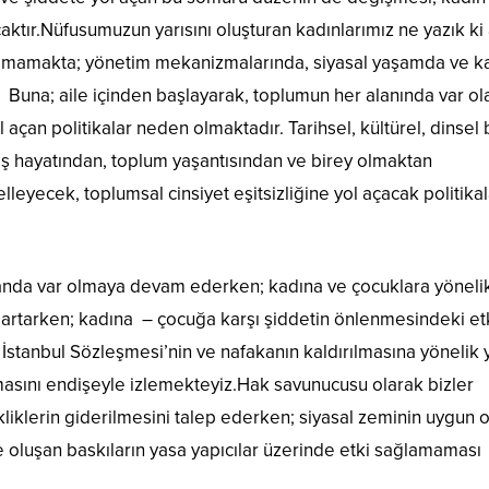
ktır.Nüfusumuzun yarısını oluşturan kadınlarımız ne yazık ki 
 olmamakta; yönetim mekanizmalarında, siyasal yaşamda ve k
 Buna; aile içinden başlayarak, toplumun her alanında var ol
ol açan politikalar neden olmaktadır. Tarihsel, kültürel, dinsel 
iş hayatından, toplum yaşantısından ve birey olmaktan
lleyecek, toplumsal cinsiyet eşitsizliğine yol açacak politika
alanda var olmaya devam ederken; kadına ve çocuklara yöneli
k artarken; kadına – çocuğa karşı şiddetin önlenmesindeki etk
stanbul Sözleşmesi’nin ve nafakanın kaldırılmasına yönelik 
masını endişeyle izlemekteyiz.Hak savunucusu olarak bizler
liklerin giderilmesini talep ederken; siyasal zeminin uygun 
e oluşan baskıların yasa yapıcılar üzerinde etki sağlamaması