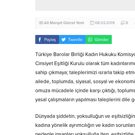
Alt Manşet
Güncel
Yerel
08.03.2019
0
Paylaş
Tweetle
Gönder
Türkiye Barolar Birliği Kadın Hukuku Komisy
Cinsiyet Eşitliği Kurulu olarak tüm kadınlar
sahip çıkmaya; taleplerimizi ısrarla takip et
ailede, toplumda, siyasal, sosyal ve ekonomi
omuza mücadele içinde karşı çıktığı, toplumsa
yasal çalışmaların yapılması taleplerini dil
Dünyada şiddetin, yoksulluğun ve eşitsizliğ
kadına yönelik ayrımcılığın ve kadın sorunla
nedenle insanları yoksulluğa iten, eşitsizli