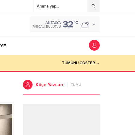
32
°C
ANTALYA
PARÇALI BULUTLU
YE
TÜMÜNÜ GÖSTER →
Köşe Yazıları
TÜMÜ