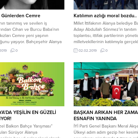
 Günlerden Cemre
Katılımın azlığı moral bozdu..
nın tanınmış ve sevilen iş
Millet İttifakının Alanya belediye 
rından Cihan ve Burcu Baba’nın
Adayı Abdullah Sönmez’in tanıtım
 kızları Cemre yeni yaşının
toplantısı, ittifak partilerinin yöneti
ğunu yaşıyor. Bahçeşehir Alanya
milletvekillerinin katılımıyla gerçekl
Yönetim Kurulu Başkanı Cihan
Millet İttifakının Antalya Büyükşehi
.2019
0
02.02.2019
0
iricik kızının mutlu gününü
Belediye Başkan Adayı CHP’li Muhi
en, sosyal medya üzerinden
Böcek ile Alanya Belediye Başkan
eriyle paylaşmanın da
İyi Partili Abdullah Sönmez’in tanıtı
ğunu yaşadı. Sevdikleri minik
toplantıya, her iki partinin İl Başka
in yeni yaşını mesajları ile
yanı sıra İyi Parti Antalya Milletvekil
lar.
Feridun...
A’DA YEŞİLİN EN GÜZELİ
BAŞKAN ARIKAN HER ZAM
IYOR!
ESNAFIN YANINDA
el Balkon Bahçe Yarışması”
İYİ Parti Genel Başkanı Meral Akş
ları Sürüyor Alanya
Ülkeyi adım adım gezip her kesim