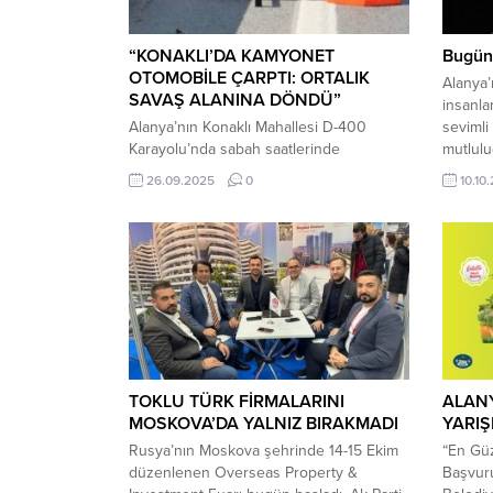
“KONAKLI’DA KAMYONET
Bugün
OTOMOBİLE ÇARPTI: ORTALIK
Alanya’
SAVAŞ ALANINA DÖNDÜ”
insanla
Alanya’nın Konaklı Mahallesi D-400
sevimli
Karayolu’nda sabah saatlerinde
mutlulu
kamyonet ile otomobil çarpıştı. Şiddetli
Koleji 
26.09.2025
0
10.10
kazada araçlar adeta hurdaya dönerken,
Baba, b
2 kişi ağır yaralandı. İhbar üzerine olay
kutlark
yerine gelen sağlık ekipleri yaralılara ilk
sevdikl
müdahaleyi yaparak hastaneye kaldırdı.
mutlulu
Kazanın ardından bölgede trafik akışı bir
Cemre’n
süre aksarken, jandarma ve polis ekipleri
kutladı
soruşturma başlattı.
TOKLU TÜRK FİRMALARINI
ALANY
MOSKOVA’DA YALNIZ BIRAKMADI
YARIŞ
Rusya’nın Moskova şehrinde 14-15 Ekim
“En Güz
düzenlenen Overseas Property &
Başvuru