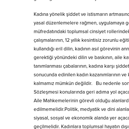
Kadına yönelik şiddet ve istismarın artmasın
yasal düzenlemelere rağmen, uygulamaya geç
müfredatındaki toplumsal cinsiyet rollerindek
çalışmalarının, 12 yıllık kesintisiz zorunlu 
kullandığı eril dilin, kadının asıl görevinin 
gerektiği yönündeki dilin ve baskının, aile ka
tanımlanması çabalarının, kadına karşı şiddet
sonucunda edinilen kadın kazanımlarının ve k
kalmamız mümkün değildir. Bu nedenle son ay
Sözleşmesi konularında geri adıma yol açaca
Aile Mahkemelerinin görevli olduğu alanlard
edilmemelidir.Politik, medyatik ve dini alanla
siyasal, sosyal ve ekonomik alanda yer açacak
geçilmelidir. Kadınlara toplumsal hayatın dış