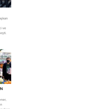
Başkan
ci ve
eşti.
r
ttin
 Adayı
ldığı
nlarının
leri,
AN
ener,
in