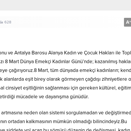
A
+
628
onu ve Antalya Barosu Alanya Kadın ve Çocuk Hakları ile Top
ımızı 8 Mart Dünya Emekçi Kadınlar Günü’nde; kazanılmış hakla
meye çağırıyoruz.8 Mart, tüm dünyada emekçi kadınların; kendi
k alanlarda eşit birey olarak görmeyen çağdışı zihniyetlere
l cinsiyet eşitliğinin sağlanması için gereken kültürel, eğiti
e getirdiği mücadele ve dayanışma günüdür.
in artmasına neden olan sistemi sorgulamadan ve değiştirme
rının ortadan kalkmasının mümkün olmadığı bilincindeyiz.Bu
ğe ve şiddete yol açan bu sömürü düzenin de değişmesi, kadın