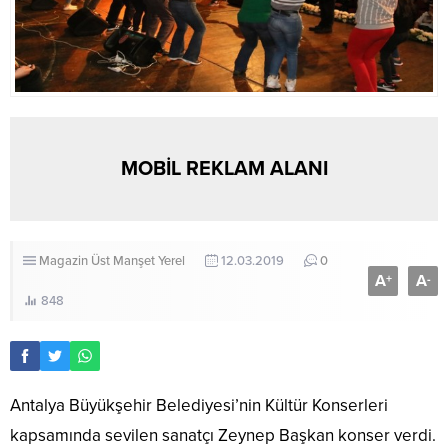
MOBİL REKLAM ALANI
Magazin
Üst Manşet
Yerel
12.03.2019
0
A
A
+
-
848
Antalya Büyükşehir Belediyesi’nin Kültür Konserleri
kapsamında sevilen sanatçı Zeynep Başkan konser verdi.