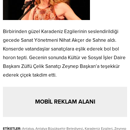
Birbirinden güzel Karadeniz Ezgilerinin seslendirildiği
gecede Sanat Yönetmeni Nihat Akçer de Sahne aldı.
Konserde vatandaşlar sanatçılara eşlik ederek bol bol
horon tepti. Gecenin sonunda Kültür ve Sosyal İşler Daire
Başkanı Zülfü Çelik Sanatçı Zeynep Başkan’a teşekkür
ederek çiçek takdim etti.
MOBİL REKLAM ALANI
ETİKETLER:
Antalya
,
Antalya Büyükşehir Belediyesi
,
Karadeniz Ezgileri
,
Zeynep