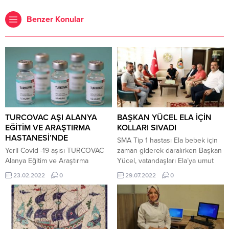
Benzer Konular
TURCOVAC AŞI ALANYA
BAŞKAN YÜCEL ELA İÇİN
EĞİTİM VE ARAŞTIRMA
KOLLARI SIVADI
HASTANESİ’NDE
SMA Tip 1 hastası Ela bebek için
Yerli Covid -19 aşısı TURCOVAC
zaman giderek daralırken Başkan
Alanya Eğitim ve Araştırma
Yücel, vatandaşları Ela’ya umut
Hastanesi’nde uygulanmaya
olmaya davet etti SMA hastası Ela
23.02.2022
0
29.07.2022
0
başlandı. Hastane Başhekim Vekili
bebeğin zolgensma tedavisinin
Anesteziyoloji ve Reanimasyon
fayda sağlayabilmesi için yaklaşık
Uzmanı Dr. Alper Öztürk, Aşılama
30 günü kaldı. Daralan zaman
Ünitesi Sorumlu Hekimi Histoloji
diliminde canlı yayın ve çeşitli
ve Embriyoloji Anabilim Dalı
kampanyalarla destek olunmaya