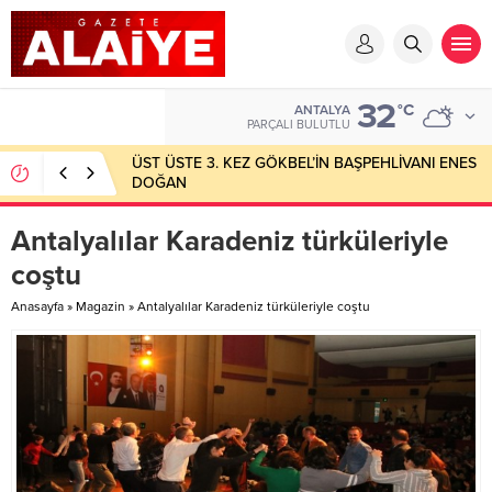
32
°C
ANTALYA
PARÇALI BULUTLU
ÜST ÜSTE 3. KEZ GÖKBEL’İN BAŞPEHLİVANI ENES
DOĞAN
Antalyalılar Karadeniz türküleriyle
coştu
Anasayfa
»
Magazin
»
Antalyalılar Karadeniz türküleriyle coştu