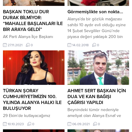
BAŞKAN TOKLU DUR
Görmemişlikte son nokta…
DURAK BİLMİYOR:
Alanya’da bir gözlük mağazası
“MAHALLE BAŞLANLARI İLE
sahibi 10 aydır evli olduğu eşine
BİR ARAYA GELDİ”
14 Şubat Sevgililer Günü’nde
AK Parti Alanya İlçe Başkanı
piyasa değeri yaklaşık 200 bin
Mimar Mustafa Toklu her hafta
lira olan son model lüks otomobil
27.11.2021
0
14.02.2018
0
Cuma günü Mahalle Başkanları ve
hediye etti. Üzerine ‘Dünyanın
Mahalle Yönetimlerinin katılımı ile
en güzel sevdasına’ yazdırdığı ve
gerçekleştirdikleri toplantıyı bu
çiçeklerle süslediği lüks otomobili
hafta Kızlarpınarı, Kadıpaşa, Fığla,
eşine hediye etmesini paylaşan
Hisariçi ve Saray Mahalle
gözlükçü tepkilere neden oldu.
Başkanları ve Mahalle
Gözlükçünün eşi lüks hediye...
Yönetimlerinin katılımıyla yaptılar.
Mahallelerde ki yapılan teşkilat
TÜRKAN ŞORAY
AHMET SERT BAŞKAN İÇİN
çalışmalarının değerlendirmesinin
CUMHURİYETİMİZİN 100.
DUA VE KAN BAĞIŞI
yapıldığı toplantıda özellikle 2023
YILINDA ALANYA HALKI İLE
ÇAĞRISI YAPILDI
genel seçimleri önce Mahalle...
BULUŞUYOR
Beynindeki tümör nedeniyle
29 Ekim’de kutlayacağımız
ameliyat olan Alanya Esnaf ve
Cumhuriyetimizin 100. yılı
Sanatkarlar Odası (ALESO) önceki
10.10.2023
0
06.09.2021
0
programları kapsamında Türk
Başkanı Ahmet Sert’in yoğun