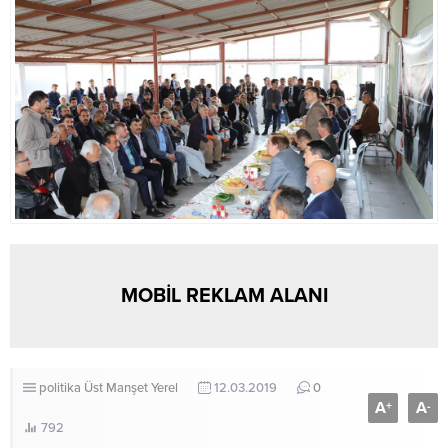
MOBİL REKLAM ALANI
politika
Üst Manşet
Yerel
12.03.2019
0
A
A
+
-
792