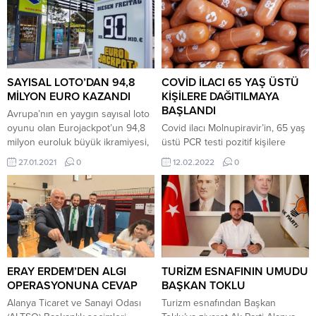
SAYISAL LOTO’DAN 94,8
COVİD İLACI 65 YAŞ ÜSTÜ
MİLYON EURO KAZANDI
KİŞİLERE DAĞITILMAYA
BAŞLANDI
Avrupa’nın en yaygın sayısal loto
oyunu olan Eurojackpot’un 94,8
Covid ilacı Molnupiravir’in, 65 yaş
milyon euroluk büyük ikramiyesi,
üstü PCR testi pozitif kişilere
Kuzey Ren Vestfalya Eyaleti’ne
dağıtılmaya başlandığı açıklandı.
27.01.2021
0
12.02.2022
0
bağlı Rietberg’de yaşayan bir
Türk vatandaşına çıktı. Avrupa’nın
en yaygın sayısal loto oyunu olan
Eurojackpot’un 94.8 milyon
euroluk ikramiyesi, Kuzey Ren
Vestfalya Eyaleti’ne bağlı
Gütersloh kentinin Rietberg
kasabına yaşayan bir Türk
ERAY ERDEM’DEN ALGI
TURİZM ESNAFININ UMUDU
vatandaşına isabet...
OPERASYONUNA CEVAP
BAŞKAN TOKLU
Alanya Ticaret ve Sanayi Odası
Turizm esnafından Başkan