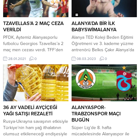
bundan sonrada yanlarında
uygulanırken, motosiklet
olmaya devam edeceğiz.” dedi.
denetimlerinde ise 85 motosiklet
Alanya Belediye Başkanı Adem
sürücüsü kontrol edilmiş 39
Murat Yücel ve Alanya Ziraat
motosiklet sürücüsüne 59 bin
TZAVELLAS’A 2 MAÇ CEZA
ALANYA’DA BİR İLK
Odası Başkanı Tahir Göktepe
328 TL para cezası uygulandı.
VERİLDİ
BABYSWİMALANYA
geçtiğimiz...
Ekipler denetimlerin havada ve
PFDK, Aytemiz Alanyasporlu
Alanya TED Koleji Beden Eğitimi
karada süreceğinin...
futbolcu Georgios Tzavellas’a 2
Öğretmeni ve 3. kademe yüzme
maç men cezası verdi. TFF’den
antrenörü Belkıs Çakır Alanya’da
yapılan açıklamada, Büyükşehir
bir ilke imza attı. Belkıs Çakır,
28.01.2021
0
08.03.2023
0
Belediye Erzurumspor maçında
Alanya’da olmayan Babyswim ile
rakibine yaptığı müdahale
0-5 yaş çocuklara yüzmeyi
nedeniyle oyundan atılan
sevdirip, öğretmek için kurduğu
Tzavellas’a 2 resmi müsabakadan
Babyswim Alanya ile Alanya’da bir
men ve 8 bin 500 lira para cezası
eksiği daha gidermeyi amaçlıyor.
verildiği belirtildi. Yunan oyuncu,
Alanya’da ilk ve tek belgesi olan
geçen hafta Ankaragücü maçında
Babyswim eğitmeni olan...
forma giyememişti. Bu hafta da
36 AY VADELİ AYÇİÇEĞİ
ALANYASPOR-
Sivasspor...
YAĞI SATIŞI REZALETİ
TRABZONSPOR MAÇI
BUGÜN
Rusya-Ukrayna savaşının etkisiyle
Türkiye’nin ham yağ ithalatının
Süper Lig’de 8. hafta
olumsuz etkileneceği endişesiyle
mücadelesinde Alanyaspor ile