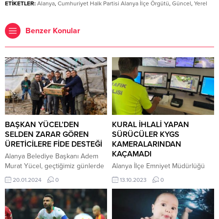
ETİKETLER:
Alanya
,
Cumhuriyet Halk Partisi Alanya İlçe Örgütü
,
Güncel
,
Yerel
Benzer Konular
BAŞKAN YÜCEL’DEN
KURAL İHLALİ YAPAN
SELDEN ZARAR GÖREN
SÜRÜCÜLER KYGS
ÜRETİCİLERE FİDE DESTEĞİ
KAMERALARINDAN
KAÇAMADI
Alanya Belediye Başkanı Adem
Murat Yücel, geçtiğimiz günlerde
Alanya İlçe Emniyet Müdürlüğü
yaşanan sel felaketinde zarar
tarafından Kent Yönetim Güvenlik
20.01.2024
0
13.10.2023
0
gören üreticilere fide desteğinde
Sistemi Kameraları üzerinden
bulundu. Yücel “Her zaman iyi
trafik denetimleri yapıldı. Yapılan
günde de kötü günde de
denetimlerde toplam 31 araca 127
vatandaşlarımızın yanında olduk
bin 292 TL cezai işlem