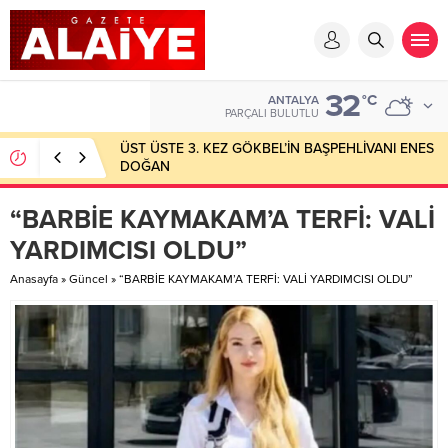
32
°C
ANTALYA
PARÇALI BULUTLU
ÜST ÜSTE 3. KEZ GÖKBEL’İN BAŞPEHLİVANI ENES
DOĞAN
“BARBİE KAYMAKAM’A TERFİ: VALİ
YARDIMCISI OLDU”
Anasayfa
»
Güncel
»
“BARBİE KAYMAKAM’A TERFİ: VALİ YARDIMCISI OLDU”