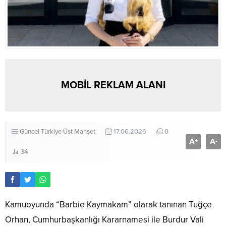
MOBİL REKLAM ALANI
Güncel
Türkiye
Üst Manşet
17.06.2026
0
A
A
+
-
34
Kamuoyunda “Barbie Kaymakam” olarak tanınan Tuğçe
Orhan, Cumhurbaşkanlığı Kararnamesi ile Burdur Vali