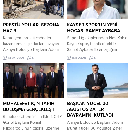
Mahallesi’nde bulunan bir çiftlikte
Paulina Müftüoğlu ve ALTSO
meydana geldi. Edinilen bilgilere
Yönetim Kurulu Üyeleri Hilmi Bilal
göre F.O. ile ağabeyi Fuat Orhan
Sözen ve Raşit Sadullahoğlu da
arasında başlayan sözlü tartışma
hazır bulundu. İşbirliği fırsatlarının
kısa sürede kavgaya...
görüşüldüğü ziyarette ALTSO
PRESTİJ YOLLARI SEZONA
KAYSERİSPOR’UN YENİ
Başkanı...
HAZIR
HOCASI SAMET AYBABA
Kente yeni prestij caddeleri
Süper Lig ekiplerinden Hes Kablo
kazandırmak için kolları sıvayan
Kayserispor, teknik direktör
Alanya Belediye Başkanı Adem
Samet Aybaba ile anlaştığını
Murat Yücel, Kadıpaşa ve Saray
açıkladı. Sarı-kırmızılı kulübün
18.04.2021
0
11.11.2020
0
mahalleleri arasındaki devam
resmi sosyal medya hesabı
eden çalışmaları yerinde inceledi.
aracılığıyla paylaşılan görsel ve
Alanya Belediyesi Fen İşleri
bilgilendirme metninde, “Samet
Müdürlüğü’ne bağlı ekipler,
Aybaba Kayserispor’umuzda! Hoş
Kadıpaşa ve Saray mahalleleri
geldin Samet Aybaba!” ifadelerine
arasında oluşturulacak yeni
yer verildi.
prestij caddesi için alt ve üst yapı
çalışmalarına devam ediyor.
MUHALEFET İÇİN TARİHİ
BAŞKAN YÜCEL 30
Göreve geldiği...
BULUŞMA GERÇEKLEŞTİ
AĞUSTOS ZAFER
BAYRAMI’NI KUTLADI
6 muhalefet partisinin lideri, CHP
Genel Başkanı Kemal
Alanya Belediye Başkanı Adem
Kılıçdaroğlu’nun çağrısı üzerine
Murat Yücel, 30 Ağustos Zafer