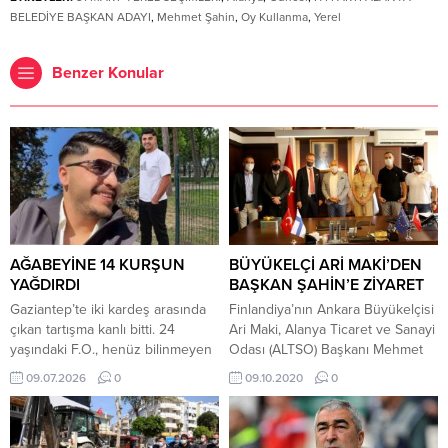
BELEDİYE BAŞKAN ADAYI
,
Mehmet Şahin
,
Oy Kullanma
,
Yerel
Benzer Konular
AĞABEYİNE 14 KURŞUN
BÜYÜKELÇİ ARİ MAKİ’DEN
YAĞDIRDI
BAŞKAN ŞAHİN’E ZİYARET
Gaziantep’te iki kardeş arasında
Finlandiya’nın Ankara Büyükelçisi
çıkan tartışma kanlı bitti. 24
Ari Maki, Alanya Ticaret ve Sanayi
yaşındaki F.O., henüz bilinmeyen
Odası (ALTSO) Başkanı Mehmet
bir nedenle tartıştığı ağabeyi Fuat
Şahin’i ziyaret etti. Ziyarette,
09.07.2026
0
09.10.2020
0
Orhan’ı (26) tabancayla defalarca
Konsolos Raimo Pahkasalo, Fahri
vurarak öldürdü. Olay, sabah
Konsolos Kuddusi Müftüoğlu,
saatlerinde Gaziantep’in Sinan
Alanya Belediye Meclis Üyesi