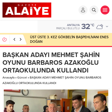
32
°C
ANTALYA
PARÇALI BULUTLU
ÜST ÜSTE 3. KEZ GÖKBEL’İN BAŞPEHLİVANI ENES
DOĞAN
BAŞKAN ADAYI MEHMET ŞAHİN
OYUNU BARBAROS AZAKOĞLU
ORTAOKULUNDA KULLANDI
Anasayfa
»
Güncel
»
BAŞKAN ADAYI MEHMET ŞAHİN OYUNU BARBAROS
AZAKOĞLU ORTAOKULUNDA KULLANDI