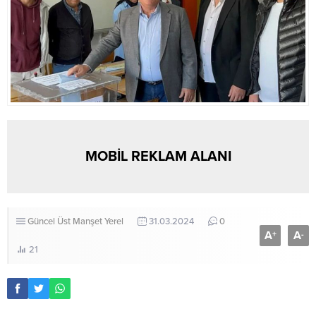
MOBİL REKLAM ALANI
Güncel
Üst Manşet
Yerel
31.03.2024
0
A
A
+
-
21