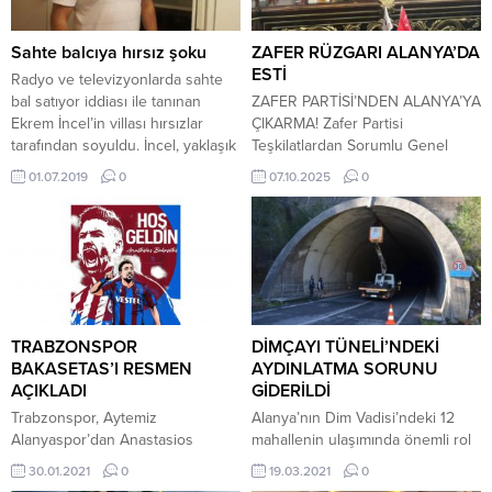
Sahte balcıya hırsız şoku
ZAFER RÜZGARI ALANYA’DA
ESTİ
Radyo ve televizyonlarda sahte
bal satıyor iddiası ile tanınan
ZAFER PARTİSİ’NDEN ALANYA’YA
Ekrem İncel’in villası hırsızlar
ÇIKARMA! Zafer Partisi
tarafından soyuldu. İncel, yaklaşık
Teşkilatlardan Sorumlu Genel
1,5 milyon dolarının çalındığını
Başkan Yardımcısı Musa Ertugan,
01.07.2019
0
07.10.2025
0
söyledi. Olay Büyükçekmece’de
Teşkilat Başkan Yardımcısı
Ekrem İncel’in yaşadığı villada
Hüseyin Ergen, Antalya İl Başkanı
meydana geldi. İncel ve ailesi
Yasin Ünal ve il yönetimi, Alanya
öğle saatlerinde villadan ayrıldı.
İlçe Teşkilatı’nı ziyaret etti. Parti
İncel ve ailesi saat 21.00
heyeti, Alanya’daki teşkilat
sıralarında villaya döndüklerinde
çalışmaları ve bölgesel sorunlar
bahçe kapısının açık olduğunu
üzerine kapsamlı bir istişare
ve...
toplantısı gerçekleştirdi. Genel
TRABZONSPOR
DİMÇAYI TÜNELİ’NDEKİ
Başkan Yardımcısı Musa
BAKASETAS’I RESMEN
AYDINLATMA SORUNU
Ertugan,...
AÇIKLADI
GİDERİLDİ
Trabzonspor, Aytemiz
Alanya’nın Dim Vadisi’ndeki 12
Alanyaspor’dan Anastasios
mahallenin ulaşımında önemli rol
Bakasetas’ın transferinin
oynayan Dimçayı Tüneli’ndeki
30.01.2021
0
19.03.2021
0
tamamlandığını duyurdu. Kulüpten
aydınlatma sorunu çözüldü.