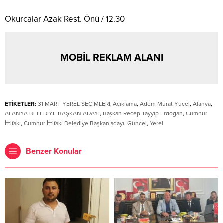
Okurcalar Azak Rest. Önü / 12.30
MOBİL REKLAM ALANI
ETİKETLER:
31 MART YEREL SEÇİMLERİ
,
Açıklama
,
Adem Murat Yücel
,
Alanya
,
ALANYA BELEDİYE BAŞKAN ADAYI
,
Başkan Recep Tayyip Erdoğan
,
Cumhur
İttifakı
,
Cumhur İttifakı Belediye Başkan adayı
,
Güncel
,
Yerel
Benzer Konular