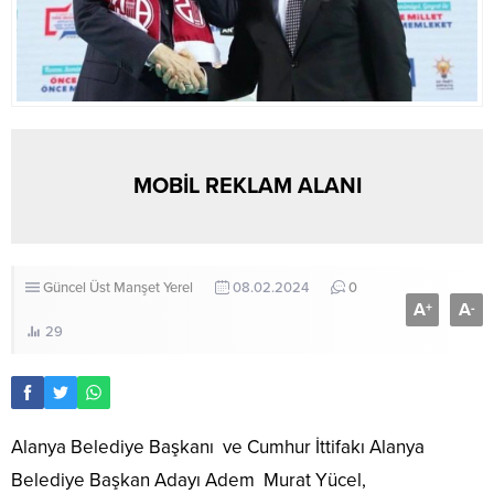
MOBİL REKLAM ALANI
Güncel
Üst Manşet
Yerel
08.02.2024
0
A
A
+
-
29
Alanya Belediye Başkanı
ve Cumhur İttifakı Alanya
Belediye Başkan Adayı Adem
Murat Yücel,