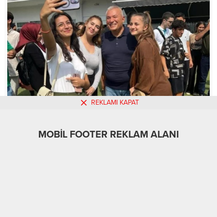
REKLAMI KAPAT
MOBİL FOOTER REKLAM ALANI
MOBİL REKLAM ALANI
Güncel
Üst Manşet
Yerel
08.02.2024
0
A
A
+
-
27