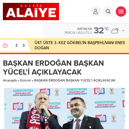
32
°C
ANTALYA
PARÇALI BULUTLU
ÜST ÜSTE 3. KEZ GÖKBEL’İN BAŞPEHLİVANI ENES
DOĞAN
BAŞKAN ERDOĞAN BAŞKAN
YÜCEL’İ AÇIKLAYACAK
Anasayfa
»
Güncel
»
BAŞKAN ERDOĞAN BAŞKAN YÜCEL’İ AÇIKLAYACAK