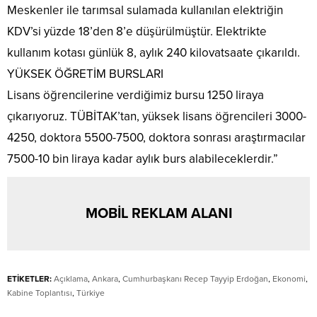
Meskenler ile tarımsal sulamada kullanılan elektriğin
KDV’si yüzde 18’den 8’e düşürülmüştür. Elektrikte
kullanım kotası günlük 8, aylık 240 kilovatsaate çıkarıldı.
YÜKSEK ÖĞRETİM BURSLARI
Lisans öğrencilerine verdiğimiz bursu 1250 liraya
çıkarıyoruz. TÜBİTAK’tan, yüksek lisans öğrencileri 3000-
4250, doktora 5500-7500, doktora sonrası araştırmacılar
7500-10 bin liraya kadar aylık burs alabileceklerdir.”
MOBİL REKLAM ALANI
ETİKETLER:
Açıklama
,
Ankara
,
Cumhurbaşkanı Recep Tayyip Erdoğan
,
Ekonomi
,
Kabine Toplantısı
,
Türkiye