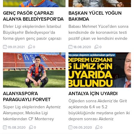
Gecesi Ödül Töreni”, 9 Kasım’da
hemşirelerin vatandaşlardan tek
Fulya Süleyman Seba Kültür ve
isteği ise” tedbiri elden
Sanat Merkezi’nde yapıldı. Spor,
bırakmamaları ve bir an önce aşı
GENÇ PASÖR ÇAPRAZI
BAŞKAN YÜCEL YOĞUN
iş, sanat ve cemiyet hayatından
olmaları” oldu. Alanya Eğitim ve
ALANYA BELEDİYESPOR’DA
BAKIMDA
çok...
Araştırma Hastanesi’nde...
Efeler Ligi ekiplerinden İstanbul
Babası Mehmet Yücel’den sonra
Büyükşehir Belediyespor’da
kendisinde de koronavirüs testi
forma giyen genç pasör çaprazı
pozitif çıkan ve kendisini evinde
Emir Kaan Öztürk, çift lisans
izole eden Alanya Belediye
09.01.2021
0
18.08.2020
0
olarak Alanya temsilcisi ile anlaştı.
Başkanı Adem Murat Yücel,
2000 doğumlu oyuncu play-off
semptomları ağırlaşınca yoğun
döneminde Alanya
bakımda tedavi altına alındı. Hafif
Belediyespor’da oynayacak.
solunum sıkıntısı yaşayan ve
tedbiren yoğun bakımda tedavi
altına alınan başkan Yücel’in şuan
acil bir durumunun olmadığı
bildirildi. Kendisi ile sosyal...
ALANYASPOR’A
ANTALYA İÇİN UYARDI
PARAGUAYLI FORVET
Öğleden sonra Akdeniz’de Girit
Süper Lig ekiplerinden Aytemiz
açıklarında 6.4 ve 5.2
Alanyaspor, Meksika Ligi
büyüklüğünde meydana gelen iki
takımlarından CF Monterrey
deprem sonrası Akdeniz
forması giyen Adam Bareiro ile
bölgesinde yaşayanlar da da bir
15.08.2020
0
09.05.2020
0
anlaştığı iddia edildi. ANLAŞMA
korku oluştu. Jeofizik Yüksek