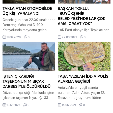
de yapmıştı. Bacaksız’ın cenazesi
bugün ikindi namazına müteakip
TAKLA ATAN OTOMOBİLDE
BAŞKAN TOKLU:
kılınacak cenaze...
ÜÇ KİŞİ YARALANDI
“BÜYÜKŞEHİR
BELEDİYESİ’NDE LAF ÇOK
Önceki gün saat 22.00 sıralarında
AMA İCRAAT YOK”
Demirtaş Mahallesi D-400
Karayolunda meydana gelen
AK Parti Alanya İlçe Teşkilatı her
kazada 3 kişi ağır yaralandı.
sene düzenlediği yayla
11.06.2020
0
22.08.2021
0
Murat Ç. (42) idaresindeki 07 HNK
ziyaretlerini bu senede
60 plakalı otomobil, sürücüsünün
gerçekleştirdi. Adalet ve Kalkınma
direksiyon hakimiyetini
Parti (AK Parti) Alanya İlçe Başkanı
kaybetmesi neticesinde , yol
Mimar Mustafa Toklu ve yönetimi
kenarındaki elektrik direğine
‘Yayla Ziyaretleri’ programına bu
vurduktan sonra savrularak takla
hafta sonu start verdiler. Her
attı. Takla atan otomobilin alev
sene olduğu gibi bu sene de ilk
alması sonucunda ise aracın
olarak Alanya’nın Batı
İŞTEN ÇIKARDIĞI
TAŞA YAZILAN İDDİA POLİSİ
içinde bulunan...
Mahallelerinin yaylalarına
TAŞERONUN 14 BIÇAK
ALARMA GEÇİRDİ
ziyarette...
DARBESİYLE ÖLDÜRÜLDÜ
Antalya’da bir yeşil alanda
Düzce’de, çalıştığı fabrikada işten
bulunan “Adım Altun, yaşım 12.
çıkarılan taşeron Niyazi Ç., 33
Tecavüze uğruyorum, lütfen
yaşındaki fabrika sahibi Engin
yardım edin” yazılı taş, sosyal
10.12.2024
0
14.06.2021
0
Cebeci’yi 14 yerinden
medyada büyük yankı uyandırdı.
bıçaklayarak öldürdü. Olayın
Paylaşımlar üzerine harekete