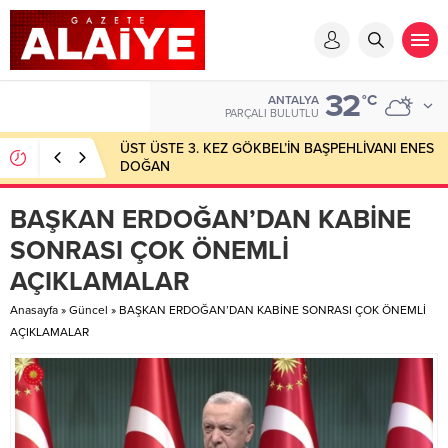
32
°C
ANTALYA
PARÇALI BULUTLU
ÜST ÜSTE 3. KEZ GÖKBEL’İN BAŞPEHLİVANI ENES
DOĞAN
BAŞKAN ERDOĞAN’DAN KABİNE
SONRASI ÇOK ÖNEMLİ
AÇIKLAMALAR
Anasayfa
»
Güncel
»
BAŞKAN ERDOĞAN’DAN KABİNE SONRASI ÇOK ÖNEMLİ
AÇIKLAMALAR