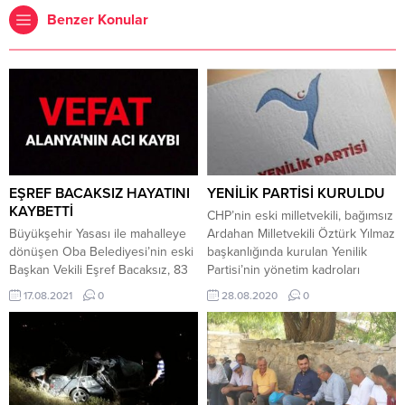
Benzer Konular
EŞREF BACAKSIZ HAYATINI
YENİLİK PARTİSİ KURULDU
KAYBETTİ
CHP’nin eski milletvekili, bağımsız
Büyükşehir Yasası ile mahalleye
Ardahan Milletvekili Öztürk Yılmaz
dönüşen Oba Belediyesi’nin eski
başkanlığında kurulan Yenilik
Başkan Vekili Eşref Bacaksız, 83
Partisi’nin yönetim kadroları
yaşında hayatını kaybetti.
belirlendi. Yenilik Partisinden
17.08.2021
0
28.08.2020
0
Alanya Toptancı Hali’nin kurucu
yapılan açıklamada, Parti
esnaflarından olan Eşref Bacaksız
Sözcülüğüne Kemal
(83), yaşlılığa bağlı sağlık sorunları
Abdullahoğlu’nun getirildiği,
nedeniyle yaşamını yitirdi. Eşref
MYK’da 23 kişinin görev aldığı
Bacaksız, bir dönem eski Oba
kaydedildi.
Belediyesi’nde Başkan Vekilliği