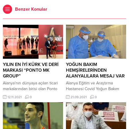
Benzer Konular
YILIN EN İYİ KÜRK VE DERİ
YOĞUN BAKIM
MARKASI “PONTO MK
HEMŞİRELERİNDEN
GROUP”
ALANYALILARA MESAJ VAR
Alanya’nın dünyaya açılan ticari
Alanya Eğitim ve Araştırma
markalarından birisi olan Ponto
Hastanesi Covid Yoğun Bakım
MK Group, BonneVie Dergisi
hemşireleri; covid-19 hastaların
12.11.2021
0
21.09.2021
0
tarafından bu yılın “Yılın En İyi
yaşadıkları zorlu mücadeleyi,
Kürk ve Deri Markası” ödülüne
tedavi süreçlerini ve bu süreçte
layık görüldü. BONNEVIE
yoğun bakım hemşiresinin rolünü
Dergisi tarafından bu yıl ikincisi
anlattı. Yoğun Bakımda
düzenlenen “BonneVie Yıldızları
geçirdikleri bir günlerini paylaşan