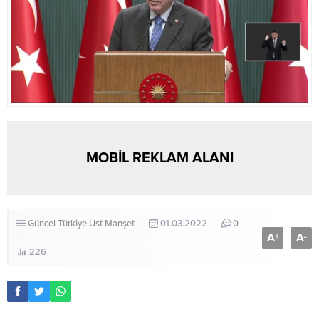
MOBİL REKLAM ALANI
Güncel
Türkiye
Üst Manşet
01.03.2022
0
A
A
+
-
226