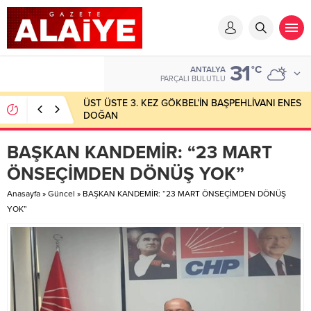
31
°C
ANTALYA
PARÇALI BULUTLU
ÜST ÜSTE 3. KEZ GÖKBEL’İN BAŞPEHLİVANI ENES
DOĞAN
BAŞKAN KANDEMİR: “23 MART
ÖNSEÇİMDEN DÖNÜŞ YOK”
Anasayfa
»
Güncel
»
BAŞKAN KANDEMİR: “23 MART ÖNSEÇİMDEN DÖNÜŞ
YOK”