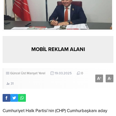
MOBİL REKLAM ALANI
Güncel
Üst Manşet
Yerel
19.03.2025
0
A
A
+
-
31
Cumhuriyet Halk Partisi’nin (CHP) Cumhurbaşkanı aday