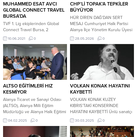
MUHAMMED ESAT AVCI
CHP’Lİ TOPAK’A TEPKİLER
GLOBAL CONNECT TRAVEL
BÜYÜYOR
BURSA’DA
HÜR DİREN DAĞ’DAN SERT
TVF 1. Lig ekiplerinden Global
MESAJ Cumhuriyet Halk Partisi
Connect Travel Bursa, 2
Alanya İlçe Yönetim Kurulu Üyesi
sezondur Alanya Belediyespor
Anıl Topak’ın sosyal medya
10.06.2021
0
28.05.2026
0
forması giyen Muhammed Esat
üzerinden yaptığı yorum, siyaset
Avcı’yı renklerine bağladı. 1997
gündemindeki yerini koruyor.
doğumlu 2.07 cm boyunda ki
Antalya Büyükşehir Belediye
oyuncu voleybola Halkbank alt
Meclis Üyesi Hür Diren Dağ’ın
yapısında başladı. TVF Spor
paylaşımının altına yazıldığı öne
Lisesi, Halkbank Genç ve Yıldız
sürülen ifadeler sonrası
Takımı, Anadolu Üniversitesi,
kamuoyunda oluşan tepki
Payas Belediyespor, Haliliye
büyürken, Dağ’dan da dikkat
ALTSO EĞİTİMLERİ HIZ
VOLKAN KONAK HAYATINI
Belediyespor ve Alanya
çeken bir açıklama geldi....
KESMİYOR
KAYBETTİ
Belediyespor formalarını terletti....
Alanya Ticaret ve Sanayi Odası
VOLKAN KONAK KUZEY
(ALTSO), Alanya Milli Eğitim
KIBRIS’TAKİ KONSERİNDE
Müdürlüğü ve Alanya Halk Eğitimi
HAYATINI KAYBETTİ Ünlü sanatçı
Merkezi Müdürlüğü iş birliğiyle
Volkan Konak, bayram programı
04.02.2025
0
30.03.2025
0
düzenlenen Bina ve Site
kapsamında sahne aldığı Kuzey
Yöneticiliği ile Havuz Suyu
Kıbrıs’taki Grand Sapphire Resort
Operatörlüğü eğitim kursları
& Casino’da beklenmedik bir