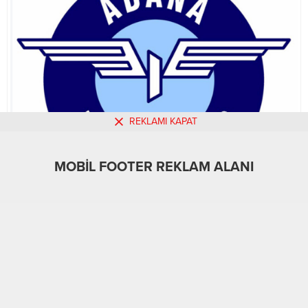
REKLAMI KAPAT
MOBİL FOOTER REKLAM ALANI
MOBİL REKLAM ALANI
A
A
+
-
Alt Manşet
Spor
16.03.2025
0
19