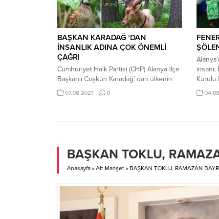
BAŞKAN KARADAĞ ‘DAN
FENER
İNSANLIK ADINA ÇOK ÖNEMLİ
ŞÖLE
ÇAĞRI
Alanya’
Cumhuriyet Halk Partisi (CHP) Alanya İlçe
insanı,
Başkanıı Coşkun Karadağ’ dan ülkenin
Kurulu 
ciğerlerini kül eden, ekolojik dengeleri alt
Fenerci
07.08.2021
0
04.0
üst eden orman yangınlarından sonra
Fenercio
çok önemli bir çağrı geldi. Ormanlarla
mahalle
birlikte yanan, orman canlılarının yeniden
Alanya’
hayat bulması, ekolojik dengenin
erkanın
sağlanması için bir süreliğine de olsa av
katıldı
yasağı getirilmesi gibi çok önemli bir...
davetli
BAŞKAN TOKLU, RAMAZA
törenind
Anasayfa
»
Alt Manşet
»
BAŞKAN TOKLU, RAMAZAN BAYR