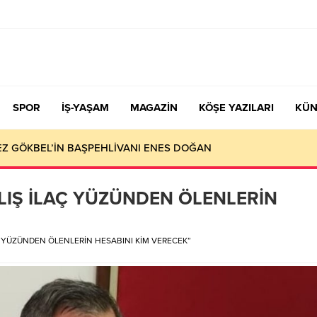
SPOR
İŞ-YAŞAM
MAGAZİN
KÖŞE YAZILARI
KÜN
KEZ GÖKBEL’İN BAŞPEHLİVANI ENES DOĞAN
IŞ İLAÇ YÜZÜNDEN ÖLENLERİN
 YÜZÜNDEN ÖLENLERİN HESABINI KİM VERECEK”