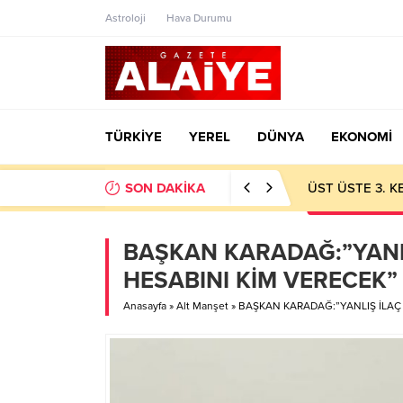
Astroloji
Hava Durumu
TÜRKİYE
YEREL
DÜNYA
EKONOMİ
SON DAKİKA
ÜST ÜSTE 3. 
BAŞKAN KARADAĞ:”YANL
HESABINI KİM VERECEK”
Anasayfa
»
Alt Manşet
»
BAŞKAN KARADAĞ:”YANLIŞ İLAÇ