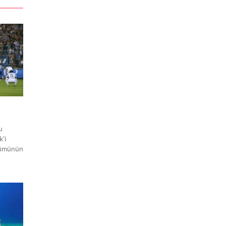
u
’i
ölümünün
irspor
buldu.
rif
p
,
şmanın