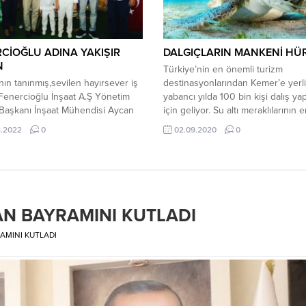
mücadele...
CİOĞLU ADINA YAKIŞIR
DALGIÇLARIN MANKENİ HÜ
N
Türkiye’nin en önemli turizm
nın tanınmış,sevilen hayırsever iş
destinasyonlarından Kemer’e yerli
 Fenercioğlu İnşaat A.Ş Yönetim
yabancı yılda 100 bin kişi dalış y
Başkanı İnşaat Mühendisi Aycan
için geliyor. Su altı meraklılarının e
oğlu ve eşi Eczacı Naz
uğradığı yer ise Tekirova Mahalles
8.2022
0
02.09.2020
0
ğlu ile birlikte Alanya’nın farklı
açıklarındaki Üçadalar mevkisi. Su
rinden 120 çocuğu sünnet ettirdi.
altındaki tarihi dokunun yanı sıra c
nın mülki ve askeri devlet
çeşitliliğiyle de Kemer ilçesinde 
ın yanı sıra, STK başkanlarının
19 dalış noktasının en önemlisi ol
ğı yoğun ilgi gösterilen nezih
Üçadalar’da bulunan ‘kaplumbağa.
 topluluğunun eşlik ettiği sünnet
N BAYRAMINI KUTLADI
e...
AMINI KUTLADI