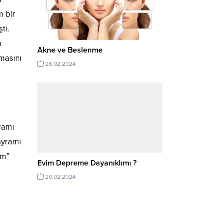
m bir
tı.
m
Akne ve Beslenme
masını
26.02.2024
ramı
ayramı
um”
Evim Depreme Dayanıklımı ?
20.02.2024