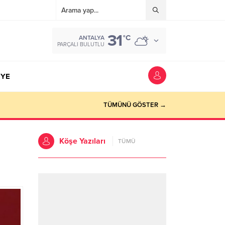
31
°C
ANTALYA
PARÇALI BULUTLU
YE
TÜMÜNÜ GÖSTER →
Köşe Yazıları
TÜMÜ