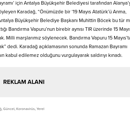
yramı’ için Antalya Büyükşehir Belediyesi tarafından Alanya’
söyleyen Karadağ, “Önümüzde bir ‘19 Mayıs Atatürk’ü Anma,
ntalya Büyükşehir Belediye Başkanı Muhittin Böcek bu tür mi
tığı Bandırma Vapuru’nun birebir aynısı TIR üzerinde 15 Mayı
ak. Milli marşlarımız söylenecek. Bandırma Vapuru 15 Mayıs’t
acak” dedi. Karadağ açıklamasının sonunda Ramazan Bayramı
ının kabul edilemez olduğunu vurgulayarak saldırıyı kınadı.
REKLAM ALANI
ğ
,
Güncel
,
Koronavirüs
,
Yerel