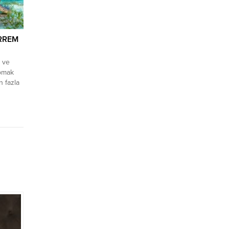
RREM
 ve
apmak
n fazla
i
anlı
bulunan
an
..