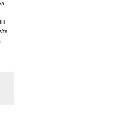
ya
lli
s’ta
a