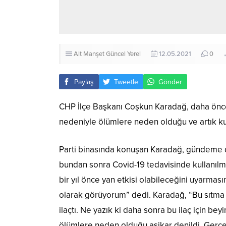
Alt Manşet
Güncel
Yerel
12.05.2021
0
Paylaş
Tweetle
Gönder
CHP İlçe Başkanı Coşkun Karadağ, daha önce C
nedeniyle ölümlere neden olduğu ve artık ku
Parti binasında konuşan Karadağ, gündeme dai
bundan sonra Covid-19 tedavisinde kullanılmay
bir yıl önce yan etkisi olabileceğini uyarmas
olarak görüyorum” dedi. Karadağ, “Bu sıtma 
ilaçtı. Ne yazık ki daha sonra bu ilaç için be
ölümlere neden olduğu aşikar denildi. Gerçek