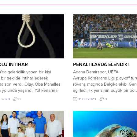
OLU İNTİHAR
PENALTILARDA ELENDİK!
da galericilik yapan bir kişi
Adana Demirspor, UEFA
 bir şekilde intihar ederek
Avrupa Konferans Ligi play-off tur
a son verdi. Olay, Oba Mahallesi
rövanş maçında Belçika ekibi Genk
yolunda yaşandı. Yol kenarına
ağırladı. İlk yarısının büyük bir b
iği aracında alkol aldığı iddia
golsüz geçildiği maçta Adana Dem
9.2020
0
31.08.2023
0
Oğuz N. (31) aracının çekici halatı
üstünlük golü uzatma dakikalarda 
har etti. Çekici halatını boynuna
Penaltıda topun başına geçen Che
ktan sonra kendini bahçe
Ndiaye, 45+9’da ağları havalandırı
dan boşluğa bırakan Oğuz N....
Adana Demispor’u 1-0 öne geçirdi
devreye bu skorla girildi. Karşıla
ikinci yarısında skor değişmezken