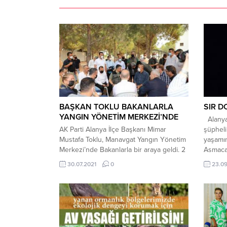
BAŞKAN TOKLU BAKANLARLA
SIR D
YANGIN YÖNETİM MERKEZİ’NDE
Alanya’
AK Parti Alanya İlçe Başkanı Mimar
şüpheli
Mustafa Toklu, Manavgat Yangın Yönetim
yaşamın
Merkezi’nde Bakanlarla bir araya geldi. 2
Asmaca 
gün önce Manavgat’ta başlayan yangın
park ett
30.07.2021
0
23.0
kontrol altına alınamadı. Tüm Türkiye’nin
edilen 
seferber olduğu yangın söndürme
ile inti
çalışmalarına Adalet ve Kalkınma Partisi
bağladı
(AK Parti) Alanya İlçe Başkanı Mimar
duvarın
Mustafa Toklu’da destek vermeye devam
ediyor. Başkan Toklu,...