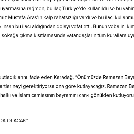
ini uyarmasına rağmen, bu ilaç Türkiye’de kullanıldı ise bu vahi
 Mustafa Aras’ın kalp rahatsızlığı vardı ve bu ilacı kullanmış
nsan bu ilacı aldığından dolayı vefat etti. Bunun vebalini ki
 sokağa çıkma kısıtlamasında vatandaşların tüm kurallara uy
 kutladıklarını ifade eden Karadağ, “Önümüzde Ramazan Bay
 Şartlar neyi gerektiriyorsa ona göre kutlayacağız. Ramazan B
 halkı ve İslam camiasının bayramını can-ı gönülden kutluyor
’DA OLACAK”