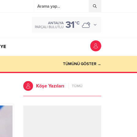
31
°C
ANTALYA
PARÇALI BULUTLU
YE
TÜMÜNÜ GÖSTER →
Köşe Yazıları
TÜMÜ