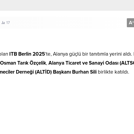
A
+
17
 olan
ITB Berlin 2025
‘te, Alanya güçlü bir tanıtımla yerini aldı.
 Osman Tarık Özçelik
,
Alanya Ticaret ve Sanayi Odası (ALTS
tmeciler Derneği (ALTİD) Başkanı Burhan Sili
birlikte katıldı.