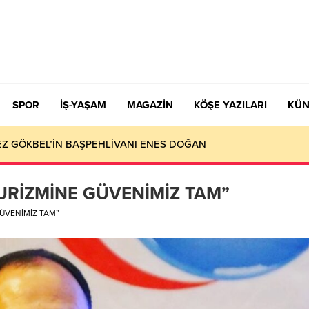
SPOR
İŞ-YAŞAM
MAGAZİN
KÖŞE YAZILARI
KÜN
KEZ GÖKBEL’İN BAŞPEHLİVANI ENES DOĞAN
TURİZMİNE GÜVENİMİZ TAM”
GÜVENİMİZ TAM”