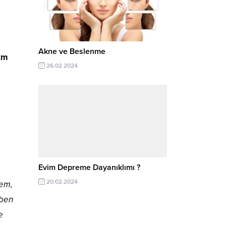
Akne ve Beslenme
zm
26.02.2024
Evim Depreme Dayanıklımı ?
20.02.2024
dem,
 ben
e