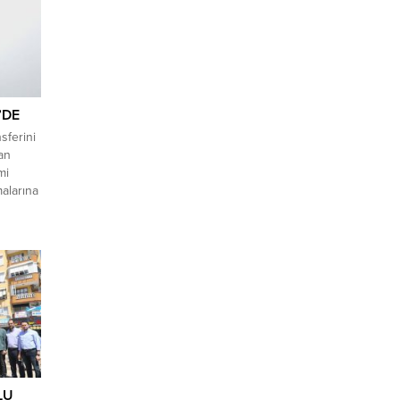
’DE
sferini
dan
mi
alarına
k resmi
,
hçe bir
utlaka
erinin
daş’ı
LU