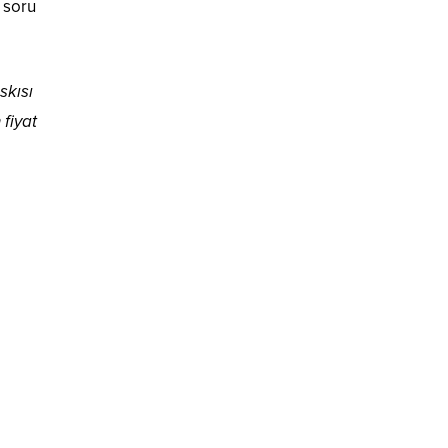
 soru
skısı
 fiyat