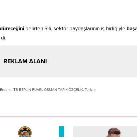
rdüreceğini
belirten Sili, sektör paydaşlarının iş birliğiyle
başar
rdi.
REKLAM ALANI
 Erdem
,
ITB BERLİN FUARI
,
OSMAN TARIK ÖZÇELİK
,
Turizm