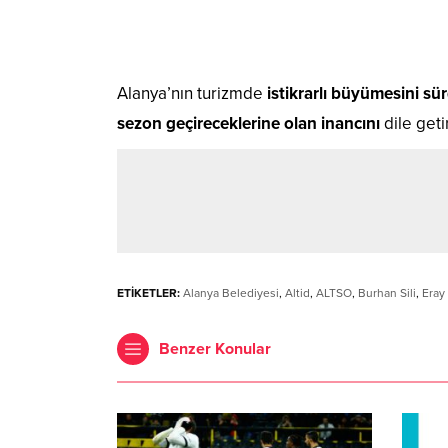
Alanya’nın turizmde
istikrarlı büyümesini sü
sezon geçireceklerine olan inancını
dile geti
ETİKETLER:
Alanya Belediyesi
,
Altid
,
ALTSO
,
Burhan Sili
,
Eray
Benzer Konular