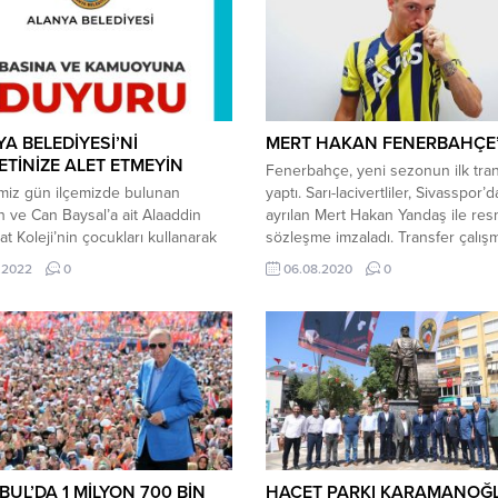
A BELEDİYESİ’Nİ
MERT HAKAN FENERBAHÇE
ETİNİZE ALET ETMEYİN
Fenerbahçe, yeni sezonun ilk tran
miz gün ilçemizde bulunan
yaptı. Sarı-lacivertliler, Sivasspor’
 ve Can Baysal’a ait Alaaddin
ayrılan Mert Hakan Yandaş ile res
t Koleji’nin çocukları kullanarak
sözleşme imzaladı. Transfer çalışm
sorumluluk projesi yaptığı
başlayan Fenerbahçe, sezonun il
.2022
0
06.08.2020
0
a ve farklı siyasi amaçlarla
imzasını attırdı. Sarı lacivertli kulüp
rinin yanında getirdikleri çöplerle
Twitter’dan paylaştığı ve “Fenerba
erek yaptığı etkinlik ve “Neci bu
oyuncuya talip olursa, o oyuncu m
şlığıyla sosyal medyada paylaştığı
çubuklu formayı giyecektir” ifadel
 Alanya Belediye’sini zan altında
yer aldığı videoda Mert Hakan Yan
ştır. Söz konusu paylaşımda
transfer...
in temiz...
BUL’DA 1 MİLYON 700 BİN
HACET PARKI KARAMANOĞ