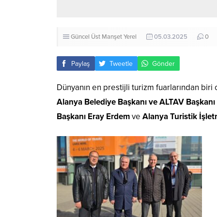
Güncel
Üst Manşet
Yerel
05.03.2025
0
Paylaş
Tweetle
Gönder
Dünyanın en prestijli turizm fuarlarından biri
Alanya Belediye Başkanı ve ALTAV Başkanı
Başkanı Eray Erdem
ve
Alanya Turistik İşle