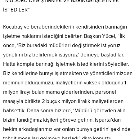
“MÜDÜRÜ DEĞİŞTİRMEK VE BARINAĞI İŞLETMEK
İSTEDİLER”
Kocabaş ve beraberindekilerin kendisinden barınağın
işletme haklarını istediğini belirten Başkan Yücel, “İlk
önce, ‘Biz buradaki müdürleri değiştirmek istiyoruz,
yönetimi biz belirlemek istiyoruz’ demeye başladılar.
Hatta komple barınağı işletmek istediklerini söylediler.
Biz kendilerine burayı işletmekten ve yöneticilerimizden
memnun olduğumuzu, maliyetlerin yüksek olduğunu 1
milyon lirayı bulan mama giderlerinden, personel
maaşıyla birlikte 2 buçuk milyon liralık maliyetlerden
bahsettik. Daha sonra bizlere, ‘Müdürü görevden alın,
bizim tanıdığımız kişileri göreve getirin, Isparta’dan
hekim arkadaşlarımız var onları buraya getirin’ şeklinde
tehdit mesajları gelmeye başladı” diye konuştu.