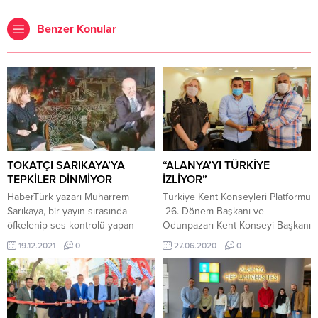
Benzer Konular
TOKATÇI SARIKAYA’YA
“ALANYA’YI TÜRKİYE
TEPKİLER DİNMİYOR
İZLİYOR”
HaberTürk yazarı Muharrem
Türkiye Kent Konseyleri Platformu
Sarıkaya, bir yayın sırasında
26. Dönem Başkanı ve
öfkelenip ses kontrolü yapan
Odunpazarı Kent Konseyi Başkanı
genç çalışana tokat attı.
İsmail Kumru Alanya Kent
19.12.2021
0
27.06.2020
0
Ciner Medya Grubu’nun Ankara
Konseyi’nin davetlisi olarak ilçeye
Temsilciliğini de yapan
geldi. Kumru Alanya Kent
Sarıkaya’nın o anlarını gazeteci
Konseyi Başkanı Nurhan Özcan
Talat Atilla Twitter’dan paylaştı.
ile Birlikte Belediye Başkanı
Medyaya yansıyan bilgilere göre
Adem Murat Yücel’i ziyaret ettiler