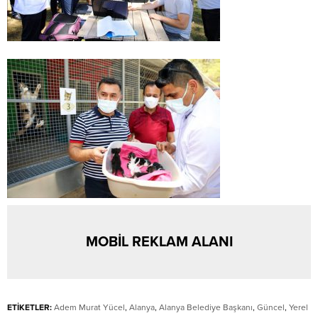
MOBİL REKLAM ALANI
ETİKETLER:
Adem Murat Yücel
,
Alanya
,
Alanya Belediye Başkanı
,
Güncel
,
Yerel