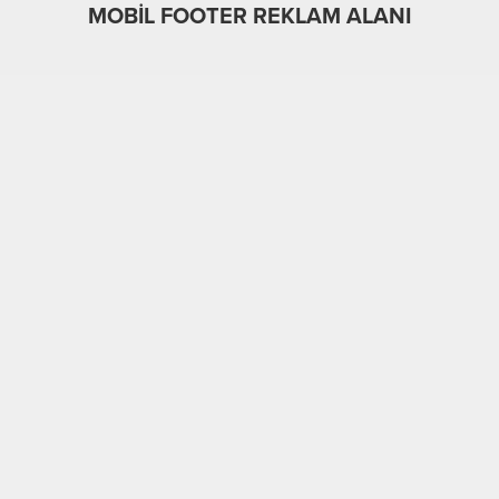
MOBİL FOOTER REKLAM ALANI
MOBİL REKLAM ALANI
Alt Manşet
Güncel
Yerel
28.07.2021
0
A
A
+
-
290
Adalet ve Kalkınma Partisi (AK Parti) Alanya İlçe Başkanı
Mimar Mustafa Toklu, Manavgat’ta meydana gelen orman
yangınlarına ilişkin açıklamada bulundu. Başkan Toklu
açıklamasında;