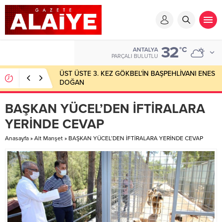
32
°C
ANTALYA
PARÇALI BULUTLU
ÜST ÜSTE 3. KEZ GÖKBEL’İN BAŞPEHLİVANI ENES
DOĞAN
BAŞKAN YÜCEL’DEN İFTİRALARA
YERİNDE CEVAP
Anasayfa
»
Alt Manşet
»
BAŞKAN YÜCEL’DEN İFTİRALARA YERİNDE CEVAP