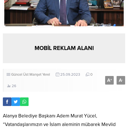
MOBİL REKLAM ALANI
Güncel
Üst Manşet
Yerel
25.09.2023
0
A
A
+
-
26
Alanya Belediye Başkanı Adem Murat Yücel,
“Vatandaşlarımızın ve İslam aleminin mübarek Mevlid