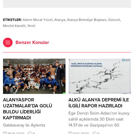
ETİKETLER:
Adem Murat Yücel
,
Alanya
,
Alanya Belediye Başkanı
,
Güncel
,
Mevlid Kandili
,
Yerel
Benzer Konular
ALANYASPOR
ALKÜ ALANYA DEPREMİ İLE
UZATMALAR’DA GOLÜ
İLGİLİ RAPOR HAZIRLADI
BULDU LİDERLİĞİ
Ege Denizi Sisim Adası’nın kuzey
KAPTIRMADI
sahili açıklarında 30 Ekim saat
Galatasaray ile Aytemiz
14.51’de ve Gazipaşa’nın 60
Alanyaspor, Türk Telekom
kilometre güneybatısı açıklarında
19.10.2020
0
11.12.2020
0