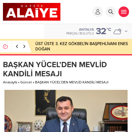
32
°C
ANTALYA
PARÇALI BULUTLU
ÜST ÜSTE 3. KEZ GÖKBEL’İN BAŞPEHLİVANI ENES
DOĞAN
BAŞKAN YÜCEL’DEN MEVLİD
KANDİLİ MESAJI
Anasayfa
»
Güncel
»
BAŞKAN YÜCEL’DEN MEVLİD KANDİLİ MESAJI