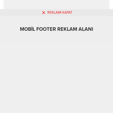
REKLAMI KAPAT
MOBİL FOOTER REKLAM ALANI
MOBİL REKLAM ALANI
Güncel
Türkiye
Üst Manşet
25.09.2023
0
A
A
+
-
İstanbul Bebek sahilinde bir teknede çalışan Engin
Göregen ile Mazlum Doğan adlı iki tekne çalışanı, gece
01.30 sıralarında mesai sonrası eve gitmek için bir taksiyi