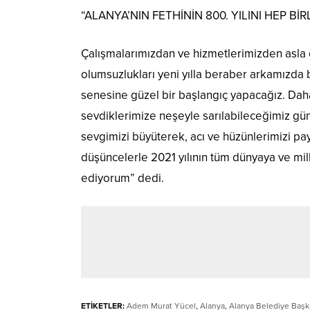
“ALANYA’NIN FETHİNİN 800. YILINI HEP B
Çalışmalarımızdan ve hizmetlerimizden asla
olumsuzlukları yeni yılla beraber arkamızda b
senesine güzel bir başlangıç yapacağız. Da
sevdiklerimize neşeyle sarılabileceğimiz g
sevgimizi büyüterek, acı ve hüzünlerimizi pa
düşüncelerle 2021 yılının tüm dünyaya ve mille
ediyorum” dedi.
ETİKETLER:
Adem Murat Yücel
,
Alanya
,
Alanya Belediye Başk