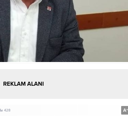
REKLAM ALANI
A
+
428