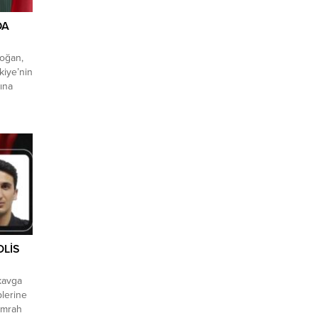
DA
oğan,
kiye’nin
sına
anı
adaki
r, kendi
z.
aşarıyla
lın ilk
metine
da
OLİS
 kavga
lerine
 Emrah