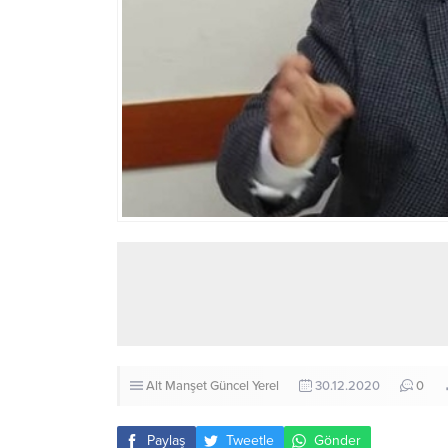
Alt Manşet
Güncel
Yerel
30.12.2020
0
Paylaş
Tweetle
Gönder