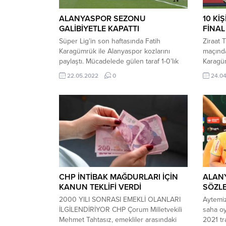
ALANYASPOR SEZONU
10 Kİ
GALİBİYETLE KAPATTI
FİNAL
Süper Lig’in son haftasında Fatih
Ziraat T
Karagümrük ile Alanyaspor kozlarını
maçında
paylaştı. Mücadelede gülen taraf 1-0’lık
Karagüm
skorla deplasman ekibi oldu.
oynanan
22.05.2022
0
24.0
Alanyaspor’A galibiyeti getiren gol 37.
kişi ka
dakikada Efecan Karaca’dan geldi. Aynı
başardı
zamanda Akdeniz ekibi 19. dakikada
Trabzon
Diedhiou ile bir penaltı vuruşundan
golüyl
yararlanamadı. Bu sonuçla birlikte Fatih
Mendes 
Karagümrük Süper Lig’i 57 puanla
bordo-ma
tamamladı. Alanyaspor...
CHP İNTİBAK MAĞDURLARI İÇİN
ALANY
KANUN TEKLİFİ VERDİ
SÖZLE
2000 YILI SONRASI EMEKLİ OLANLARI
Aytemiz
İLGİLENDİRİYOR CHP Çorum Milletvekili
saha oy
Mehmet Tahtasız, emekliler arasındaki
2021 tr