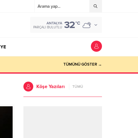
32
°C
ANTALYA
PARÇALI BULUTLU
YE
TÜMÜNÜ GÖSTER →
Köşe Yazıları
TÜMÜ