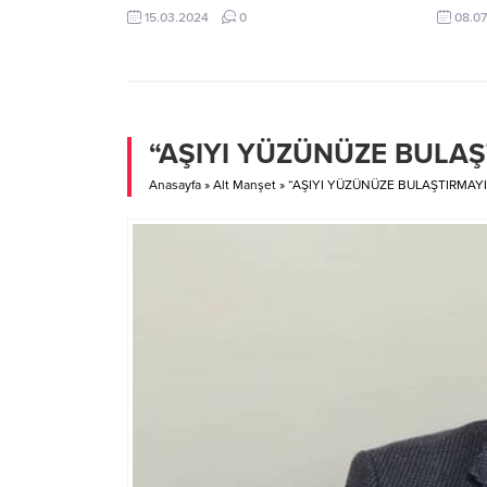
maaş adaletsizliklerinin giderilmesi için
olmak ü
15.03.2024
0
08.07
kanun teklifi verdi. Kanun teklifinin kabul
4 yıllı
edilmesi halinde 2000 yılı sonrası emekli
töreni
olan 10 milyona yakın İntibak mağduru bu
Çavuşoğ
düzenlemeden faydalanmış olacak.
takip et
Güncelleme katsayısı yüzde 30’dan
olacağı
yüzde 100’e çıkacak. Böylece kök maaşı
beklenti
“AŞIYI YÜZÜNÜZE BULAŞ
9...
Anasayfa
»
Alt Manşet
»
“AŞIYI YÜZÜNÜZE BULAŞTIRMAY