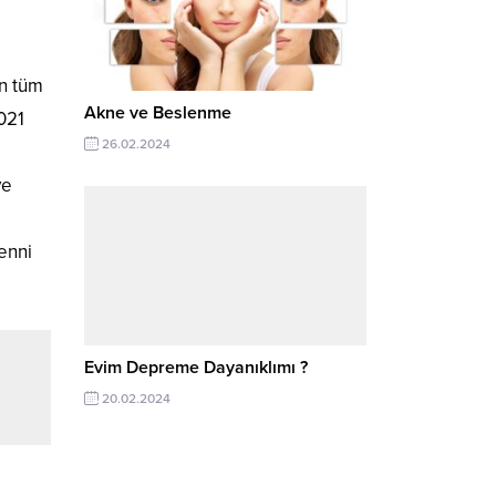
n tüm
Akne ve Beslenme
2021
26.02.2024
ve
menni
Evim Depreme Dayanıklımı ?
20.02.2024