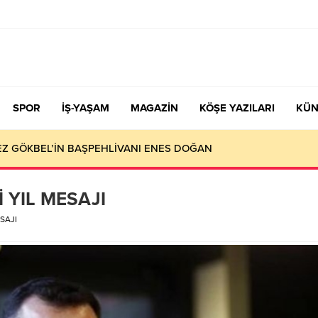
SPOR
İŞ-YAŞAM
MAGAZİN
KÖŞE YAZILARI
KÜN
KEZ GÖKBEL’İN BAŞPEHLİVANI ENES DOĞAN
 YIL MESAJI
SAJI