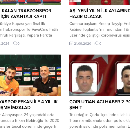
Şİ KALAN TRABZONSPOR
AŞI YENİ YILIN İLK AYLARIN
 İÇİN AVANTAJI KAPTI
HAZIR OLACAK
ürkiye Kupası yarı final ilk
Cumhurbaşkanı Recep Tayyip Erd
 Trabzonspor ile VavaCars Fatih
Kabine Toplantısı’nın ardından Tür
rük karşılaştı. Papara Park’ta
üzerinde çalıştığı koronavirüs aşı
 mücadeleyi ev sahibi ekip 10
ilişkin müjdeyi verdi. Cumhurbaşk
4.2024
0
21.09.2020
0
lmasına rağmen 3-2 kazanmayı
Erdoğan, “Aşı çalışmalarında düny
. Hızlı başlayan maçta
gelişmelerini yakından takip ediyo
spor 15. dakikada Edin Visca’nın
aşı çalışmalarımızda hızla ilerliyoru
e öne geçerken 22. dakikada Ryan
Halen ikisinde hayvan deneyleri b
eşitliği yakaladı. 41’de Denswil,
tamamlandı. İnşallah önümüzdeki yı
vili ekibi bir kez...
aylarında bu aşıyı milletimizin hiz
sunmayı planlıyoruz.” açıklamasın
bulundu. Unutulmamalıdır ki...
ASPOR EFKAN İLE 4 YILLIK
ÇORLU’DAN ACI HABER 2 P
ŞME İMZALADI
ŞEHİT
 Alanyaspor, 24 yaşındaki orta
Tekirdağ’ın Çorlu ilçesinde silahlı
uncusu Efkan Bekiroğlu ile 2020-
ihbarına müdahale eden polis ekip
ansfer tescil döneminde geçerli
yönelik saldırıda polis memurları