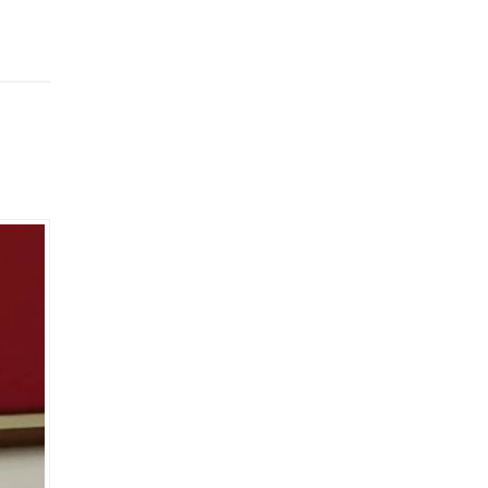
u. Olay,
si
ydana
 şüpheli
is
e