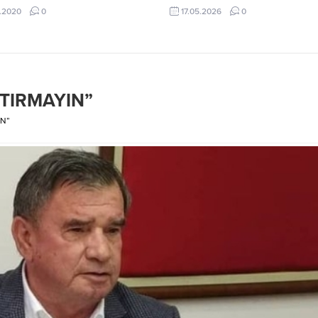
zere 1 yılı opsiyonlu olmak üzere
Koç ve Erkan Tütüncüler şehit old
.2020
0
17.05.2026
0
k resmi sözleşme imzaladı. İmza
Reşadiye Mahallesi Kumyol Cadde
nde konuşan kulüp başkanı Hasan
üzerindeki bir iş merkezinde me
lu, Efkan Bekiroğlu’nu 2 yıldır
geldi. İddiaya göre olay yerindeki
tiklerini ve Alanyaspor’da başarılı
şahsın ateş açması sonucu iki pol
na inandığını söyledi. Kendisinden
memuru ağır yaralandı. Hastaney
lerinin oldukça fazla...
kaldırılan kahraman polisler,...
TIRMAYIN”
IN”