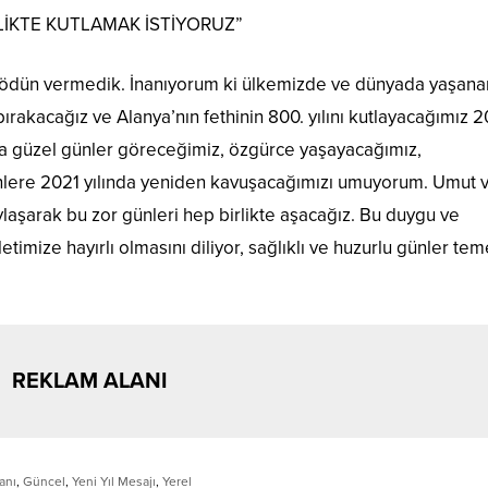
İRLİKTE KUTLAMAK İSTİYORUZ”
 ödün vermedik. İnanıyorum ki ülkemizde ve dünyada yaşana
ırakacağız ve Alanya’nın fethinin 800. yılını kutlayacağımız 
ha güzel günler göreceğimiz, özgürce yaşayacağımız,
ünlere 2021 yılında yeniden kavuşacağımızı umuyorum. Umut 
ylaşarak bu zor günleri hep birlikte aşacağız. Bu duygu ve
timize hayırlı olmasını diliyor, sağlıklı ve huzurlu günler te
REKLAM ALANI
anı
,
Güncel
,
Yeni Yıl Mesajı
,
Yerel