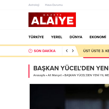
Astroloji
Hava Durumu
TÜRKİYE
YEREL
DÜNYA
EKONOMİ
SON DAKİKA
ÜST ÜSTE 3. 
BAŞKAN YÜCEL’DEN YENİ
Anasayfa
»
Alt Manşet
»
BAŞKAN YÜCEL’DEN YENİ YIL ME