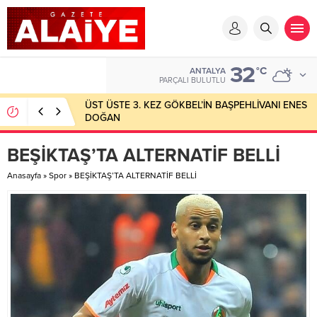
32
°C
ANTALYA
PARÇALI BULUTLU
ÜST ÜSTE 3. KEZ GÖKBEL’İN BAŞPEHLİVANI ENES
DOĞAN
BEŞİKTAŞ’TA ALTERNATİF BELLİ
Anasayfa
»
Spor
»
BEŞİKTAŞ’TA ALTERNATİF BELLİ