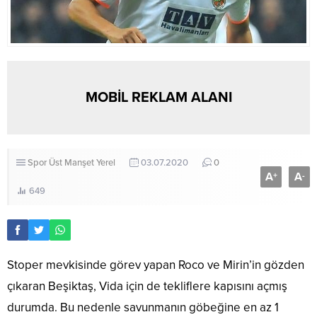
MOBİL REKLAM ALANI
Spor
Üst Manşet
Yerel
03.07.2020
0
A
A
+
-
649
Stoper mevkisinde görev yapan Roco ve Mirin’in gözden
çıkaran Beşiktaş, Vida için de tekliflere kapısını açmış
durumda. Bu nedenle savunmanın göbeğine en az 1