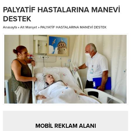
karşılıklı anlaşarak yollarımız
mesajında; ‘‘Çok Kıymetli Basın
PALYATİF HASTALARINA MANEVİ
ayrılmıştır. Kulübümüze uzun
Mensupları, Bilginin her gün
yıllardır önemli hizmetlerde
katlanarak çoğaldığı ve
DESTEK
bulunan Sayın Erdal Güneş...
teknolojinin giderek geliştiği
günümüz dünyasında,...
Anasayfa
»
Alt Manşet
»
PALYATİF HASTALARINA MANEVİ DESTEK
MOBİL REKLAM ALANI