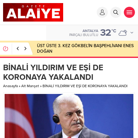
32
°C
ANTALYA
PARÇALI BULUTLU
ÜST ÜSTE 3. KEZ GÖKBEL’İN BAŞPEHLİVANI ENES
DOĞAN
BİNALİ YILDIRIM VE EŞİ DE
KORONAYA YAKALANDI
Anasayfa
»
Alt Manşet
»
BİNALİ YILDIRIM VE EŞİ DE KORONAYA YAKALANDI