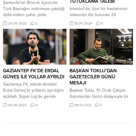
TUTUKLAMA TALEBİ
Şanlıurfa’nın Birecik ilçesinde
Türk Bayrağını indirmeye çalıştığı
İstanbul’da, özel bir hastanenin
iddia edilen şahıs, polis
odasında ölü bulunan 24
kovalamacası sonucu kayalık
yaşındaki hemşire Selen Bilgin
24.09.2020
0
18.05.2024
0
alanda yakalandı. Vatandaşlar
soruşturmasında savcılık adli
itfaiye merdiveni ile indirilen şahsi
kontrole serbest kalan doktor için
linç etmek istedi. Polis ekipleri
itirazda bulundu. Olay, geçtiğimiz
kalabalığı havaya ateş açarak
pazar gecesi Beylikdüzü’nde özel
durdurdu.
bir hastanede meydana geldi.
Bahçeşehir’de bulunan özel bir
klinikte hemşire olarak çalışan ve
dedesinin yoğun bakımda kaldığı
GAZİANTEP FK’DE ERDAL
BAŞKAN TOKLU’DAN
başka bir hastanede refakatçi
GÜNEŞ İLE YOLLAR AYRILDI
GAZETECİLER GÜNÜ
olarak...
MESAJI
Gaziantep FK, teknik direktör
Erdal Güneş’le yollarını ayırdığını
Başkan Toklu, 10 Ocak Çalışan
açıkladı. Süper Lig’de geride
Gazeteciler Günü dolayısıyla bir
kalan ilk 4 haftada puan alamayan
mesaj yayınladı. Adalet ve
04.09.2023
0
09.01.2021
0
Gaziantep FK’da Erdal Güneş’le
Kalkınma Partisi (AK Parti) Alanya
yollar ayrıldı. Kırmızı-siyahlı
İlçe Başkanı Mimar Mustafa
kulüpten yapılan açıklamada şu
TOKLU, 10 Ocak ‘Çalışan
ifadelere yer verildi; “Teknik
Gazeteciler Günü’ dolayısıyla bir
Direktörümüz Erdal Güneş ile
mesaj yayınladı. Başkan Toklu