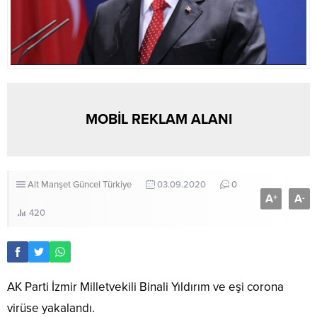
MOBİL REKLAM ALANI
Alt Manşet
Güncel
Türkiye
03.09.2020
0
A
A
+
-
420
AK Parti İzmir Milletvekili Binali Yıldırım ve eşi corona
virüse yakalandı.