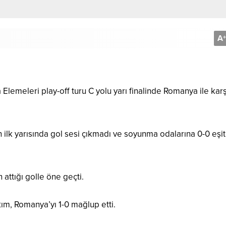
A
+
lemeleri play-off turu C yolu yarı finalinde Romanya ile karş
lk yarısında gol sesi çıkmadı ve soyunma odalarına 0-0 eşitl
 attığı golle öne geçti.
ım, Romanya’yı 1-0 mağlup etti.