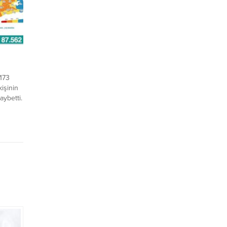
173
kişinin
kaybetti.
’nin
. 1
ere
. Virüs
sayısı