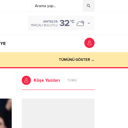
32
°C
ANTALYA
PARÇALI BULUTLU
YE
TÜMÜNÜ GÖSTER →
Köşe Yazıları
TÜMÜ