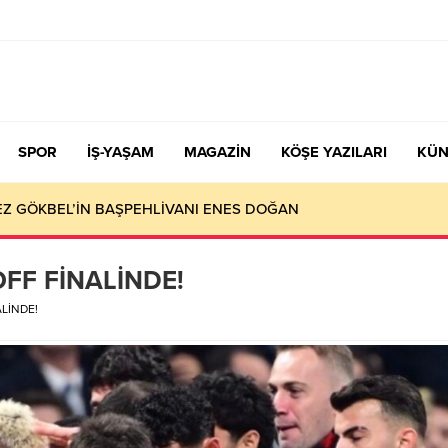
SPOR
İŞ-YAŞAM
MAGAZİN
KÖŞE YAZILARI
KÜN
KEZ GÖKBEL’İN BAŞPEHLİVANI ENES DOĞAN
OFF FİNALİNDE!
ALİNDE!