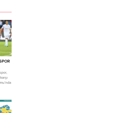
ASPOR
spor,
karşı
umu’nda
onuk
 geçti.
e 42’de
reye 1-1
şılaşma