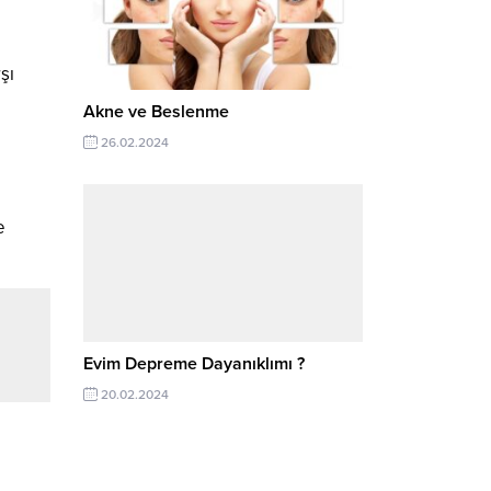
şı
Akne ve Beslenme
26.02.2024
e
Evim Depreme Dayanıklımı ?
20.02.2024