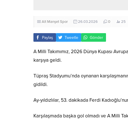
Alt Manşet
Spor
26.03.2026
0
25
Paylaş
Tweetle
Gönder
A Milli Takımımız, 2026 Dünya Kupası Avrupa E
karşıya geldi.
Tüpraş Stadyumu’nda oynanan karşılaşmanın i
gidildi.
Ay-yıldızlılar, 53. dakikada Ferdi Kadıoğlu’nun
Karşılaşmada başka gol olmadı ve A Milli Tak