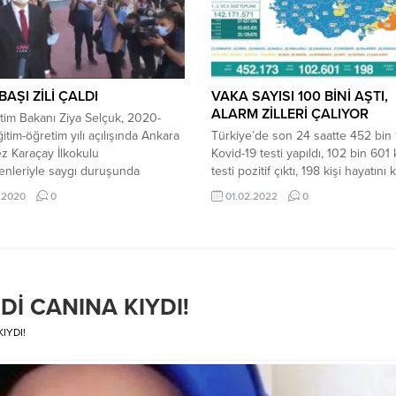
ırlık maçını oynayacağı Çaykur
ilk devrede atılan...
r’un da kamp...
BAŞI ZİLİ ÇALDI
VAKA SAYISI 100 BİNİ AŞTI,
ALARM ZİLLERİ ÇALIYOR
ğitim Bakanı Ziya Selçuk, 2020-
itim-öğretim yılı açılışında Ankara
Türkiye’de son 24 saatte 452 bin 
z Karaçay İlkokulu
Kovid-19 testi yapıldı, 102 bin 601 
enleriyle saygı duruşunda
testi pozitif çıktı, 198 kişi hayatını 
, İstiklal Marşı’nı okudu ve ilk
Sağlık Bakanlığı tarafından Türkiye
.2020
0
01.02.2022
0
ini çaldı. Milli Eğitim Bakanı Ziya
yeni korona virüs tablosu açıklandı
eni eğitim ve öğretim yılıyla ilgili
Şubat’ta açıklanan 24 saatlik veril
şunları ifade etti: “Bugün çok özel
göre 102 bin 601 vaka tespit edildi
 oldu. Ders programımız hazır.
nedeniyle hayatını kaybedenlerin 
198 oldu. Bir günde toplam 452...
Dİ CANINA KIYDI!
IYDI!