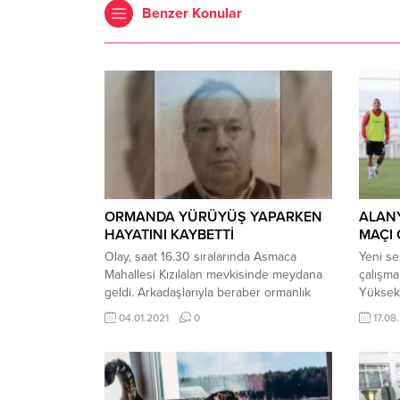
Benzer Konular
ORMANDA YÜRÜYÜŞ YAPARKEN
ALANY
HAYATINI KAYBETTİ
MAÇI 
Olay, saat 16.30 sıralarında Asmaca
Yeni se
Mahallesi Kızılalan mevkisinde meydana
çalışma
geldi. Arkadaşlarıyla beraber ormanlık
Yüksek 
alanda yürüyüş yapan Rus uyruklu
Direkt
04.01.2021
0
17.08
Mikahil Bunyansky (60), henüz
günde ç
bilinmeyen nedenle aniden fenalaşarak
Alanyas
yere yığıldı. Arkadaşlarının ihbarı üzerine
Çarşam
olay yerine gelen sağlık ekipleri,
oynayac
yaptıkları kontrollerde Bunyansky’in
Erzurum