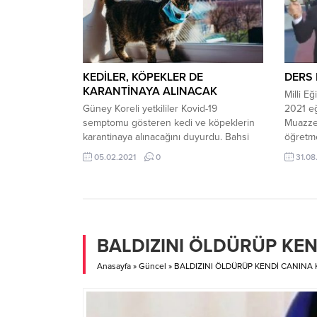
yaşamını yitirdiğini belirledi. Bunyansky’in
ilk haz
cansız bedeni jandarma ve savcılık
Rizespo
incelemesinin ardından...
KEDİLER, KÖPEKLER DE
DERS 
KARANTİNAYA ALINACAK
Milli E
Güney Koreli yetkililer Kovid-19
2021 eğ
semptomu gösteren kedi ve köpeklerin
Muazze
karantinaya alınacağını duyurdu. Bahsi
öğretm
geçen evcil hayvanların belirli
bulunup
05.02.2021
0
31.08
semptomları göstermeleri halinde sağlık
ders zil
yetkilileri tarafından PCR testine tabi
Selçuk y
tutulacağı da belirtildi. Güney Kore’de
olarak 
Tarım, Gıda ve Köyişleri Bakanlığı, yeni
bir gün
kurallar çerçevesinde, koronavirüs
Bütün...
semptomları gösteren kedi ve köpeklerin
BALDIZINI ÖLDÜRÜP KEN
karantinaya alınacağını, veterinerler ve
uzmanlar tarafından gerekli...
Anasayfa
»
Güncel
»
BALDIZINI ÖLDÜRÜP KENDİ CANINA K