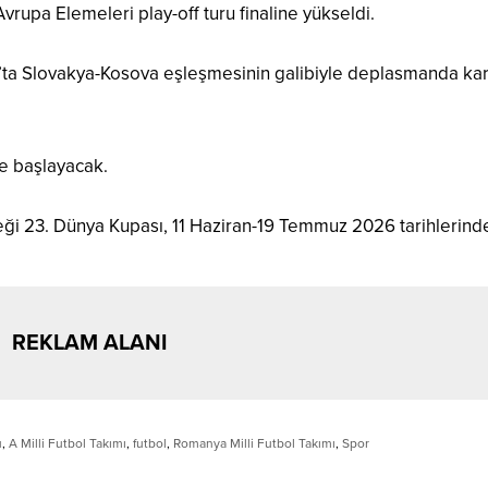
vrupa Elemeleri play-off turu finaline yükseldi.
art’ta Slovakya-Kosova eşleşmesinin galibiyle deplasmanda kar
e başlayacak.
i 23. Dünya Kupası, 11 Haziran-19 Temmuz 2026 tarihlerind
REKLAM ALANI
u
,
A Milli Futbol Takımı
,
futbol
,
Romanya Milli Futbol Takımı
,
Spor