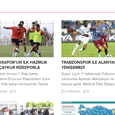
ASPOR’UN İLK HAZIRLIK
TRABZONSPOR İLE ALANY
ÇAYKUR RİZESPORLA
YENİŞEMEDİ
zon öncesi 1. Etap kamp
Süper Lig’in 7. haftasında Trabzon
larını Erzurum Palandöken ilçesi
sahasında Aytemiz Alanyaspor ile 
İrtifa kamp merkezinde Teknik
karşıya geldi. Medical Park Stady
ör Çağdaş Atan yönetiminde
oynanan maçın 36. dakikasında k
.2020
0
27.09.2021
0
ift idmanla sürdüren Aytemiz
ekip Diedhiou’nun golüyle 1-0 öne
por ilk hazırlık maçını 19 Ağustos
Trabzonspor, Akdeniz temsilcisin
ba günü Çaykur Rizespor ile
Cornelius ile karşılık verdi ve dev
ak. Kamp çalışmaları için
eşitlikle girildi. Mücadelenin ikinci
’da bulunan turuncu-yeşillilerin
yarısında başka gol olmadı ve kar