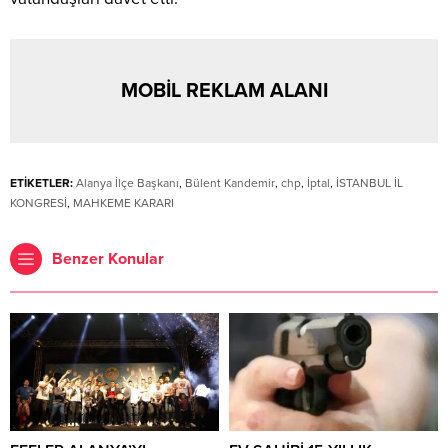
MOBİL REKLAM ALANI
ETİKETLER:
Alanya İlçe Başkanı
,
Bülent Kandemir
,
chp
,
İptal
,
İSTANBUL İL
KONGRESİ
,
MAHKEME KARARI
Benzer Konular