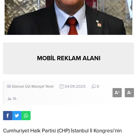
MOBİL REKLAM ALANI
Güncel
Üst Manşet
Yerel
04.09.2025
0
A
A
+
-
16
Cumhuriyet Halk Partisi (CHP) İstanbul İl Kongresi’nin