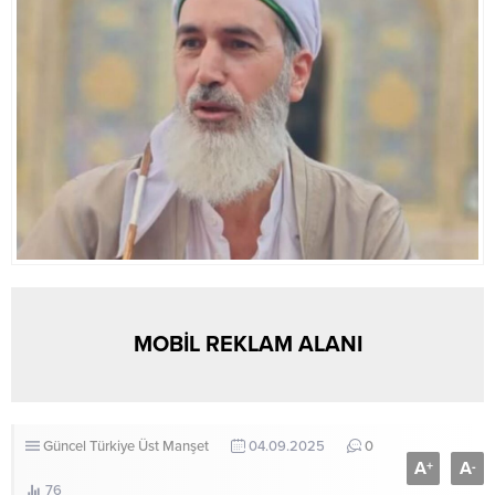
MOBİL REKLAM ALANI
Güncel
Türkiye
Üst Manşet
04.09.2025
0
A
A
+
-
76