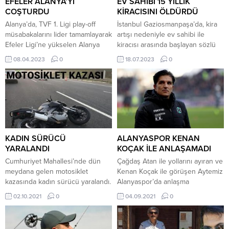
EFELER ALANYA’YI
EV SAHİBİ 15 YILLIK
COŞTURDU
KİRACISINI ÖLDÜRDÜ
Alanya’da, TVF 1. Ligi play-off
İstanbul Gaziosmanpaşa’da, kira
müsabakalarını lider tamamlayarak
artışı nedeniyle ev sahibi ile
Efeler Ligi’ne yükselen Alanya
kiracısı arasında başlayan sözlü
Belediyespor’un şampiyonluğu
tartışma sokağa sıçradı. Ev sahibi,
08.04.2023
0
18.07.2023
0
kutlandı. Tarih yazarak Efeler
belinden çıkardığı silahla 15 yıllık
Ligi’ne yükselen Alanya
kiracısını sokak ortasında öldürdü.
Belediyespor’un şampiyonluğu
Olay, Barbaros Hayrettin Paşa
büyük bir etkinlikle kutlandı.
Mahallesi’nde bulunan üç katlı bir
Şampiyonluk kupasıyla, Anıt
binanın önünde meydana geldi.
önünden başlayarak üstü açık
İddiaya göre ev sahibi E.D.Ö., 15
otobüsle şehir turu yapan takım,
yıllık kiracısı H. A. ile...
ardından Belediye Hizmet binası
KADIN SÜRÜCÜ
ALANYASPOR KENAN
yanındaki Ramazan meydanına
YARALANDI
KOÇAK İLE ANLAŞAMADI
gelerek protokol üyeleri ve...
Cumhuriyet Mahallesi’nde dün
Çağdaş Atan ile yollarını ayıran ve
meydana gelen motosiklet
Kenan Koçak ile görüşen Aytemiz
kazasında kadın sürücü yaralandı.
Alanyaspor’da anlaşma
Önünde seyir halinde giden
sağlanamadı. Akdeniz ekibi, son
02.10.2021
0
04.09.2021
0
otomobile arkadan çarpan
olarak Bundesliga 2 ekiplerinden
motosiklet sürücüsü yola
Hannover 96 takımını çalıştıran ve
savrularak yaralanırken olay
Almanya’da toplam 150 maça