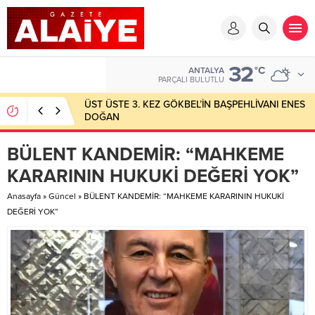
32
°C
ANTALYA
PARÇALI BULUTLU
ÜST ÜSTE 3. KEZ GÖKBEL’İN BAŞPEHLİVANI ENES
DOĞAN
BÜLENT KANDEMİR: “MAHKEME
KARARININ HUKUKİ DEĞERİ YOK”
Anasayfa
»
Güncel
»
BÜLENT KANDEMİR: “MAHKEME KARARININ HUKUKİ
DEĞERİ YOK”