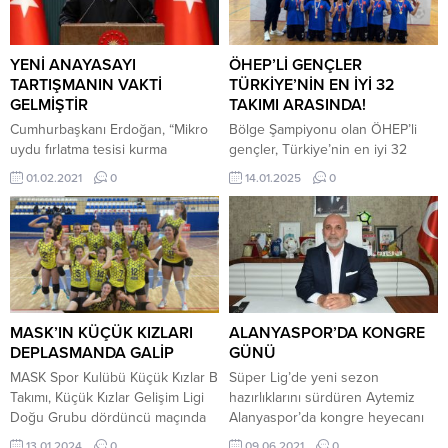
YENİ ANAYASAYI
ÖHEP’Lİ GENÇLER
TARTIŞMANIN VAKTİ
TÜRKİYE’NİN EN İYİ 32
GELMİŞTİR
TAKIMI ARASINDA!
Cumhurbaşkanı Erdoğan, “Mikro
Bölge Şampiyonu olan ÖHEP’li
uydu fırlatma tesisi kurma
gençler, Türkiye’nin en iyi 32
çalışmalarına başladık, uzak
takımı arasına girmeyi başardı.
01.02.2021
0
14.01.2025
0
olmayan tarihte ülkemizin ve
Antrenör Erdem Ünlü’nün
dostlarımızın uydularını uzaya
liderliğindeki ÖHEP Ortaokulu
göndereceğiz. Haberleşmeden
Yıldız Erkek Voleybol Takımı, 7-10
enerjiye, çevrenin
Ocak tarihleri arasında Aydın’ın
korunmasından savunma
Söke ilçesinde düzenlenen Yıldız
sanayiine kadar geniş kullanım
Erkek Voleybol Türkiye
alanına sahip uzay ve uydu
Şampiyonası grup
teknolojilerinde ülkemizi marka
müsabakalarında büyük bir
MASK’IN KÜÇÜK KIZLARI
ALANYASPOR’DA KONGRE
haline getirmekte kararlıyız.” dedi.
başarıya imza attı. İzmir, Denizli ve
DEPLASMANDA GALİP
GÜNÜ
Erdoğan, “Her kim ‘bu ülkede
Muğla temsilcilerini mağlup
MASK Spor Kulübü Küçük Kızlar B
Süper Lig’de yeni sezon
yeni reforma ihtiyaç yoktur’ derse
ederek...
Takımı, Küçük Kızlar Gelişim Ligi
hazırlıklarını sürdüren Aytemiz
o...
Doğu Grubu dördüncü maçında
Alanyaspor’da kongre heyecanı
Net Voleybol Akademi ile
yaşanıyor. Alanyaspor Başkanı
13.01.2024
0
09.06.2021
0