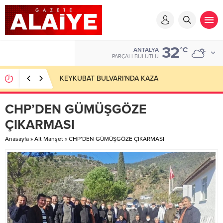
32
°C
ANTALYA
PARÇALI BULUTLU
ÜST ÜSTE 3. KEZ GÖKBEL’İN BAŞPEHLİVANI ENES
DOĞAN
CHP’DEN GÜMÜŞGÖZE
ÇIKARMASI
Anasayfa
»
Alt Manşet
»
CHP’DEN GÜMÜŞGÖZE ÇIKARMASI