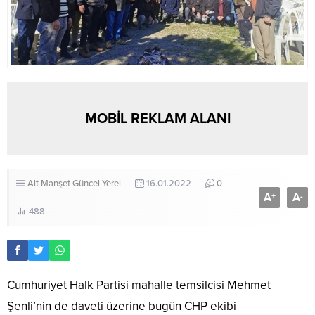
MOBİL REKLAM ALANI
Alt Manşet
Güncel
Yerel
16.01.2022
0
A
A
+
-
488
Cumhuriyet Halk Partisi mahalle temsilcisi Mehmet
Şenli’nin de daveti üzerine bugün CHP ekibi