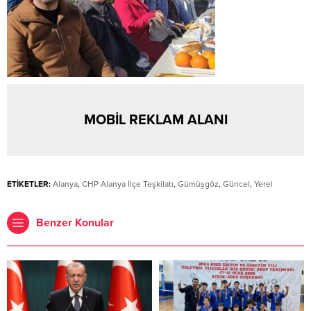
MOBİL REKLAM ALANI
ETİKETLER:
Alanya
,
CHP Alanya İlçe Teşkilatı
,
Gümüşgöz
,
Güncel
,
Yerel
Benzer Konular