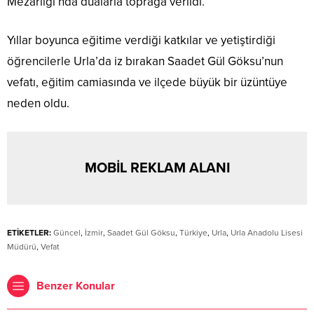
Mezarlığı’nda dualarla toprağa verildi.
Yıllar boyunca eğitime verdiği katkılar ve yetiştirdiği
öğrencilerle Urla’da iz bırakan Saadet Gül Göksu’nun
vefatı, eğitim camiasında ve ilçede büyük bir üzüntüye
neden oldu.
MOBİL REKLAM ALANI
ETİKETLER:
Güncel
,
İzmir
,
Saadet Gül Göksu
,
Türkiye
,
Urla
,
Urla Anadolu Lisesi
Müdürü
,
Vefat
Benzer Konular