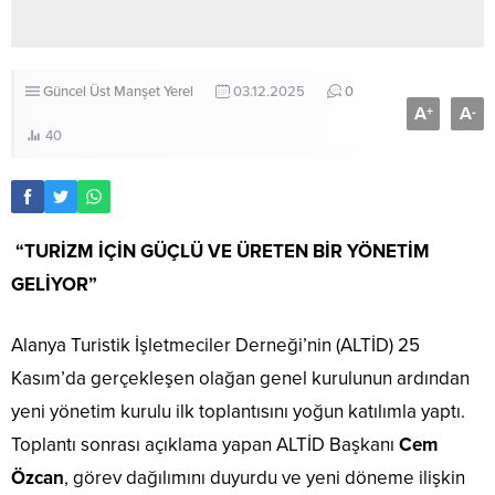
Güncel
Üst Manşet
Yerel
03.12.2025
0
A
A
+
-
40
“TURİZM İÇİN GÜÇLÜ VE ÜRETEN BİR YÖNETİM
GELİYOR”
Alanya Turistik İşletmeciler Derneği’nin (ALTİD) 25
Kasım’da gerçekleşen olağan genel kurulunun ardından
yeni yönetim kurulu ilk toplantısını yoğun katılımla yaptı.
Toplantı sonrası açıklama yapan ALTİD Başkanı
Cem
Özcan
, görev dağılımını duyurdu ve yeni döneme ilişkin