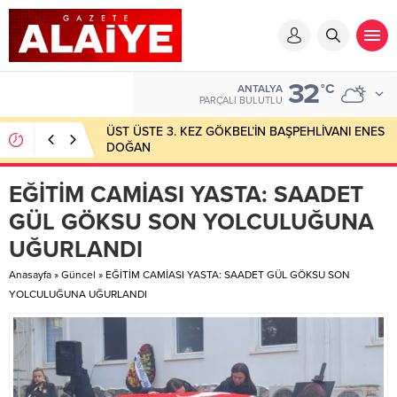
32
°C
ANTALYA
PARÇALI BULUTLU
ÜST ÜSTE 3. KEZ GÖKBEL’İN BAŞPEHLİVANI ENES
DOĞAN
EĞİTİM CAMİASI YASTA: SAADET
GÜL GÖKSU SON YOLCULUĞUNA
UĞURLANDI
Anasayfa
»
Güncel
»
EĞİTİM CAMİASI YASTA: SAADET GÜL GÖKSU SON
YOLCULUĞUNA UĞURLANDI