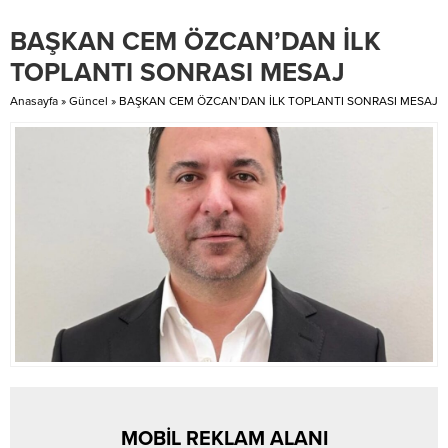
kardeşlerimiz EBA sisteminden
ve tedavi gördüğü özel bir
BAŞKAN CEM ÖZCAN’DAN İLK
eğitimlerine devam ediyor bugün
hastanede yoğun bakımda
onları hem ziyaret etmek istedik
entübe edilen Selçuk Tektaş bu
TOPLANTI SONRASI MESAJ
hemde hediyelerimizi getirdik.
gece hayatını kaybetti. Üzücü
Okullarına tam anlamıyla...
haberi şovmen...
Anasayfa
»
Güncel
»
BAŞKAN CEM ÖZCAN’DAN İLK TOPLANTI SONRASI MESAJ
MOBİL REKLAM ALANI