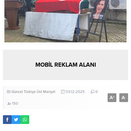
MOBİL REKLAM ALANI
Güncel
Türkiye
Üst Manşet
03.12.2025
0
A
A
+
-
150