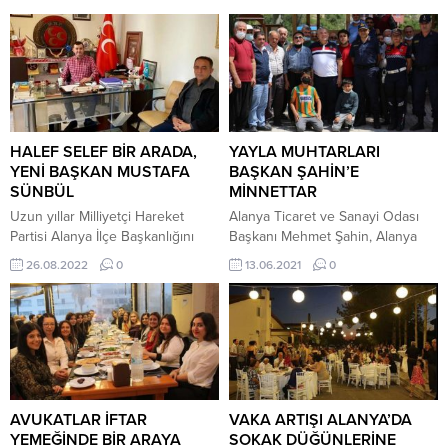
HALEF SELEF BİR ARADA,
YAYLA MUHTARLARI
YENİ BAŞKAN MUSTAFA
BAŞKAN ŞAHİN’E
SÜNBÜL
MİNNETTAR
Uzun yıllar Milliyetçi Hareket
Alanya Ticaret ve Sanayi Odası
Partisi Alanya İlçe Başkanlığını
Başkanı Mehmet Şahin, Alanya
başarıyla yürüttükten sonra
İlçe Jandarma Komutanı Yarbay
26.08.2022
0
13.06.2021
0
geçtiğimiz günlerde aldığı bir
Burak Mindivanlı ile birlikte
kararla istifa eden Mustafa
Kaplanhanı, Sarımut, Çayarası ve
Türkdoğan’ın yerine geçecek isim
Gökbel Yaylalarını ziyaret ederek,
belli oldu. Uzun süre devam eden
bölge halkının sorun ve taleplerini
başkanlığı süresince Türkdoğan
aldı. Yayla halkının büyük ilgisiyle
başkanın yanından hiç ayrılmayan,
karşılaşan Başkan Şahin;
onun başarılı çalışmalarına destek
“Muhtarlarımızın talepleri
olan Alanya Belediyesi meclis
doğrultusunda yaylalarımızı
AVUKATLAR İFTAR
VAKA ARTIŞI ALANYA’DA
üyesi Mustafa Sünbül yeni
ziyaret ederek, başta güvenlik ve
YEMEĞİNDE BİR ARAYA
SOKAK DÜĞÜNLERİNE