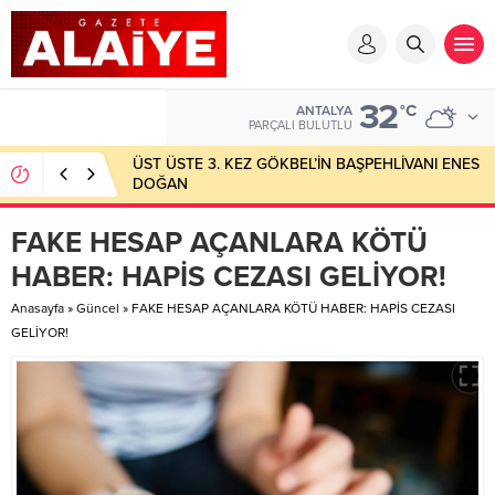
32
°C
ANTALYA
PARÇALI BULUTLU
ÜST ÜSTE 3. KEZ GÖKBEL’İN BAŞPEHLİVANI ENES
DOĞAN
FAKE HESAP AÇANLARA KÖTÜ
HABER: HAPİS CEZASI GELİYOR!
Anasayfa
»
Güncel
»
FAKE HESAP AÇANLARA KÖTÜ HABER: HAPİS CEZASI
GELİYOR!