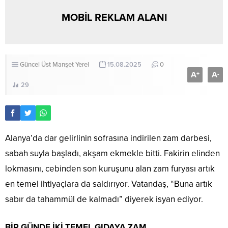
MOBİL REKLAM ALANI
Güncel
Üst Manşet
Yerel
15.08.2025
0
A
A
+
-
29
Alanya’da dar gelirlinin sofrasına indirilen zam darbesi,
sabah suyla başladı, akşam ekmekle bitti. Fakirin elinden
lokmasını, cebinden son kuruşunu alan zam furyası artık
en temel ihtiyaçlara da saldırıyor. Vatandaş, “Buna artık
sabır da tahammül de kalmadı” diyerek isyan ediyor.
BİR GÜNDE İKİ TEMEL GIDAYA ZAM