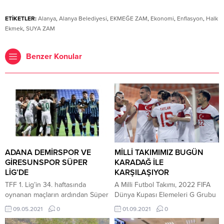
ETİKETLER:
Alanya
,
Alanya Belediyesi
,
EKMEĞE ZAM
,
Ekonomi
,
Enflasyon
,
Halk
Ekmek
,
SUYA ZAM
Benzer Konular
ADANA DEMİRSPOR VE
MİLLİ TAKIMIMIZ BUGÜN
GİRESUNSPOR SÜPER
KARADAĞ İLE
LİG’DE
KARŞILAŞIYOR
TFF 1. Lig’in 34. haftasında
A Milli Futbol Takımı, 2022 FIFA
oynanan maçların ardından Süper
Dünya Kupası Elemeleri G Grubu
Lig biletini alan takımlar belli oldu.
dördüncü maçında bugün
09.05.2021
0
01.09.2021
0
Aynı saatte başlayan
Karadağ’ı konuk edecek. Beşiktaş