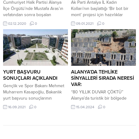
Cumhuriyet Halk Partisi Alanya
Ak Parti Antalya İL Kadın
İlçe Örgütü’nde Mustafa Aras’ın
Kolları’nın başlattığı ‘Bir bot bir
vefatından sonra boşalan
mont’ projesi için hazırlıklar
Örgütlerden Sorumlu İlçe Başkan
sürüyor. Adalet ve Kalkınma
02.12.2020
0
09.01.2021
0
Yardımcılığı görevine Tekin
Partisi (Ak Parti) Antalya İl Kadın
Açıkalın getirildi. Cumhuriyet Halk
Kolları Başkanı Ayşe Keyik Yılmaz
Partisi Alanya İlçe Örgütü,
önderliğinde bir proje başlatıldı.
yönetim kurulu toplantısının
‘Bir bot bir mont’ projesi
ardından geçtiğimiz günlerde
kapsamında ihtiyacı olan
vefat eden Örgütlerden Sorumlu
çocuklara bugünlerde kendisini
İlçe Başkan Yardımcısı Mustafa
iyice hissettirmeye başlayan
Aras’ın yerine Tekin Açıkalın’ı
kışayı öncesi bot...
YURT BAŞVURU
ALANYA’DA TEHLİKE
görevlendirdi. Partide Sivil Toplum
SONUÇLARI AÇIKLANDI
SİNYALLERİ SIRADA NERESİ
Örgütleri’nden Sorumlu...
VAR:
Gençlik ve Spor Bakanı Mehmet
Muharrem Kasapoğlu, Bakanlık
“80 YILLIK DUVAR ÇÖKTÜ”
yurt başvuru sonuçlarının
Alanya’da turistik bir bölgede
açıklandığını duyurdu. Kasapoğlu,
bulunan yaklaşık 80 yıllık duvarda
16.09.2021
0
15.04.2024
0
sosyal medya hesabından yaptığı
çökme meydana geldi.
paylaşımda, “Üniversiteli
Vatandaşlar duvardaki çökmenin
arkadaşlarım, GSB Yurtları
onarılmasını isterken, yaz
başvuru sonuçlarınız belli oldu.
sezonunun yaklaşmasıyla
Yoğun başvuruları hızlı ve objektif
bölgedeki yapıların bakımının