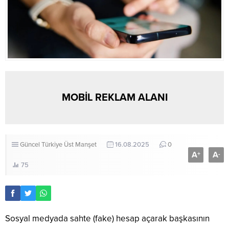
MOBİL REKLAM ALANI
Güncel
Türkiye
Üst Manşet
16.08.2025
0
A
A
+
-
75
Sosyal medyada sahte (fake) hesap açarak başkasının