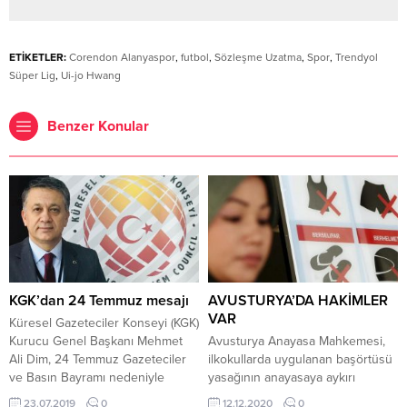
ETİKETLER:
Corendon Alanyaspor
,
futbol
,
Sözleşme Uzatma
,
Spor
,
Trendyol
Süper Lig
,
Ui-jo Hwang
Benzer Konular
KGK’dan 24 Temmuz mesajı
AVUSTURYA’DA HAKİMLER
VAR
Küresel Gazeteciler Konseyi (KGK)
Kurucu Genel Başkanı Mehmet
Avusturya Anayasa Mahkemesi,
Ali Dim, 24 Temmuz Gazeteciler
ilkokullarda uygulanan başörtüsü
ve Basın Bayramı nedeniyle
yasağının anayasaya aykırı
yayınladığı mesajında “Tarafsız,
olduğuna hükmetti.
23.07.2019
0
12.12.2020
0