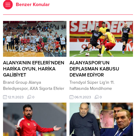
Benzer Konular
ALANYA’NIN EFELERİ’NDEN
ALANYASPOR’UN
HARİKA OYUN, HARİKA
DEPLASMAN KABUSU
GALİBİYET
DEVAM EDİYOR
Brand Group Alanya
Trendyol Süper Lig’in 11.
Belediyespor, AXA Sigorta Efeler
haftasında Mondihome
Ligi altıncı maçında kendi evinde
Kayserispor ile Corendon
12.11.2023
0
06.11.2023
0
Spor Toto ile karşılaştı. Saat
Alanyaspor karşılaştı. RGH
14.00’da Alanya Atatürk Spor
EnerTürk Enerji Stadyumu’nda
Salonunda başlayan
oynanan maçı ev sahibi ekip 1-0
karşılaşmanın ilk setini 25-23 ev
kazanmayı başardı. Sarı-kırmızılı
sahibi ekip Alanya Belediyespor
ekibin tek golü 64. dakikada
aldı ve durumu 1-0 getirdi. İkinci
Kemen’den geldi. Kayserispor bu