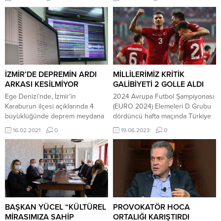
özgür ve ilkeli bir gazetecilik
anlayışını hakim kılmalıyız” dedi.
BASINDA sansürün kaldırılışının
111. yıldönümü dolayısıyla yazılı bir
açıklama yapan Dim, “24 Temmuz
gerçek gazeteciliğin başladığı
gündür” dedi. 24 Temmuz’un,
1971 yılından...
İZMİR’DE DEPREMİN ARDI
MİLLİLERİMİZ KRİTİK
ARKASI KESİLMİYOR
GALİBİYETİ 2 GOLLE ALDI
Ege Denizi’nde, İzmir’in
2024 Avrupa Futbol Şampiyonası
Karaburun ilçesi açıklarında 4
(EURO 2024) Elemeleri D Grubu
büyüklüğünde deprem meydana
dördüncü hafta maçında Türkiye
geldi. Afet ve Acil Durum
ile Galler karşı karşıya geldi. Ay-
16.02.2021
0
19.06.2023
0
Yönetimi Başkanlığının (AFAD)
yıldızlı ekibimiz karşılaşmayı 72.
internet sitesinden yapılan
dakikada Umut Nayir ve 80.
bilgilendirmeye göre, Karaburun
dakikada Arda Güler’in golleriyle
açıklarında saat 9.24’teki sarsıntı
2-0 kazanarak finallere kalma
7,30 kilometre derinlikte
yolunda önemli bir galibiyet daha
kaydedildi.
aldı. Arda Güler 18 yaş 114 gün ile
A Milli...
BAŞKAN YÜCEL “KÜLTÜREL
PROVOKATÖR HOCA
MİRASIMIZA SAHİP
ORTALIĞI KARIŞTIRDI