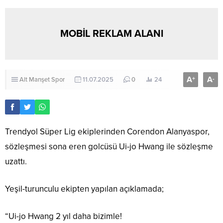
MOBİL REKLAM ALANI
A
A
+
-
Alt Manşet
Spor
11.07.2025
0
24
Trendyol Süper Lig ekiplerinden Corendon Alanyaspor,
sözleşmesi sona eren golcüsü Ui-jo Hwang ile sözleşme
uzattı.
Yeşil-turunculu ekipten yapılan açıklamada;
“Ui-jo Hwang 2 yıl daha bizimle!