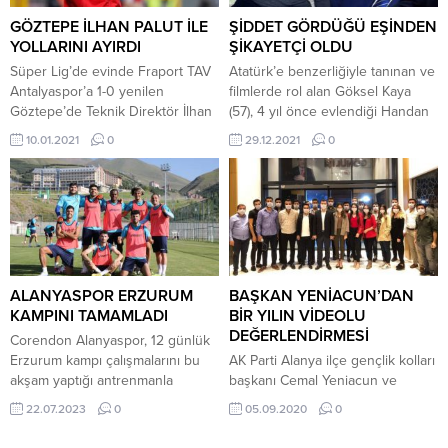
seti 16-25 alan Spor Toto durumu
galibiyetle puanını 19’a yükseltti.
1-1 getirdi. Üçüncü seti 25-23
Yeni teknik direktörü Fatih Tekke
GÖZTEPE İLHAN PALUT İLE
ŞİDDET GÖRDÜĞÜ EŞİNDEN
alan...
ile ilk maçına çıkan Alanyaspor ise
YOLLARINI AYIRDI
ŞİKAYETÇİ OLDU
10 puanda...
Süper Lig’de evinde Fraport TAV
Atatürk’e benzerliğiyle tanınan ve
Antalyaspor’a 1-0 yenilen
filmlerde rol alan Göksel Kaya
Göztepe’de Teknik Direktör İlhan
(57), 4 yıl önce evlendiği Handan
Palut devri sona erdi. Son
Sarıhan Kaya hakkında, kendisine
10.01.2021
0
29.12.2021
0
haftalarda alınan kötü sonuçların
şiddet uyguladığı iddiasıyla
ardından Antalyaspor’a da
şikayette bulundu. Hastanede 4
kaybeden sarı-kırmızılılarda genç
gün tedavi görüp, taburcu edilen
teknik adam maç sonu
Kaya, akciğer kanseri olduktan
oyuncularla vedalaşmıştı.
sonra eşiyle arasının açıldığını
Göztepe Kulübü de yaptığı
belirterek, “Denge kaybım olduğu
açıklamada İlhan Palut ile yolların
için çocuk bile dokunsa yere
ayrıldığını açıkladı. “Futbol A
düşüyorum. Tartıştık,...
ALANYASPOR ERZURUM
BAŞKAN YENİACUN’DAN
Takımı Teknik Direktörümüz
KAMPINI TAMAMLADI
BİR YILIN VİDEOLU
İlhan...
DEĞERLENDİRMESİ
Corendon Alanyaspor, 12 günlük
Erzurum kampı çalışmalarını bu
AK Parti Alanya ilçe gençlik kolları
akşam yaptığı antrenmanla
başkanı Cemal Yeniacun ve
tamamladı. Alanyaspor yeni sezon
ekibinin göreve gelmesinin birinci
22.07.2023
0
05.09.2020
0
hazırlıklarına 25 Temmuz -5
yılı dolayısı ile bir video paylaştı
Ağustos tarihleri arasında
videoda bir sene boyunca