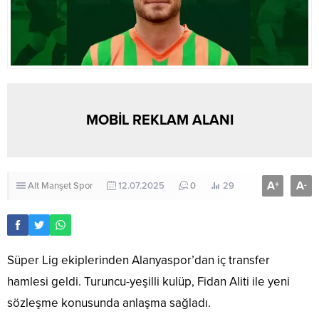
MOBİL REKLAM ALANI
A
A
+
-
Alt Manşet
Spor
12.07.2025
0
29
Süper Lig ekiplerinden Alanyaspor’dan iç transfer
hamlesi geldi. Turuncu-yeşilli kulüp, Fidan Aliti ile yeni
sözleşme konusunda anlaşma sağladı.