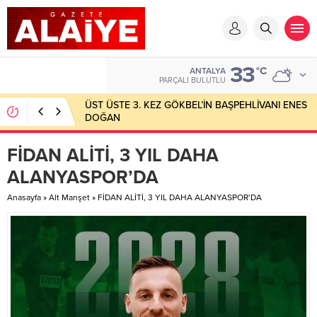
33
°C
ANTALYA
PARÇALI BULUTLU
ÜST ÜSTE 3. KEZ GÖKBEL’İN BAŞPEHLİVANI ENES
DOĞAN
FİDAN ALİTİ, 3 YIL DAHA
ALANYASPOR’DA
Anasayfa
»
Alt Manşet
»
FİDAN ALİTİ, 3 YIL DAHA ALANYASPOR’DA