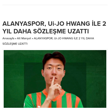
Hollanda kampıyla devam edecek.
yaptıkları çalışmalar ve
etkinliklerden fotoğraflardan
oluştu. Konu ile ilgili açıklama
yapan Başkan Yeniacun; “Genel
ALANYASPOR, Ui-JO HWANG İLE 2
Merkezimizin tensipleriyle tam 1
yıl önce göreve geldikten sonra
YIL DAHA SÖZLEŞME UZATTI
AK Gençliğin aktif,sosyal...
Anasayfa
»
Alt Manşet
»
ALANYASPOR, Ui-JO HWANG İLE 2 YIL DAHA
SÖZLEŞME UZATTI