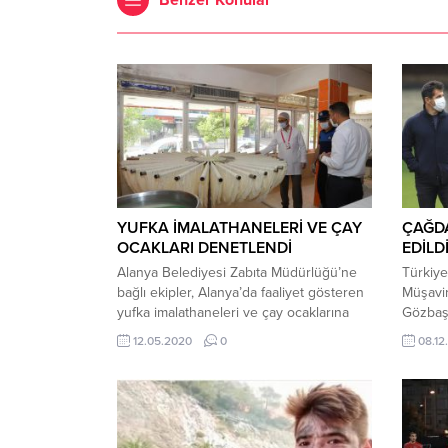
Benzer Konular
YUFKA İMALATHANELERİ VE ÇAY
ÇAĞDA
OCAKLARI DENETLENDİ
EDİLD
Alanya Belediyesi Zabıta Müdürlüğü’ne
Türkiy
bağlı ekipler, Alanya’da faaliyet gösteren
Müşavir
yufka imalathaneleri ve çay ocaklarına
Gözbaşı
hijyen denetimi gerçekleştirdi. Alanya
Emre B
12.05.2020
0
08.12
Belediyesi Zabıta Müdürlüğü’nce Alanya
Teknik 
genelindeki denetim çalışmaları devam
Profesy
ediyor. Ekipler, fırın ve kasapların
(PFDK) 
ardından yufka imalathaneleri ve çay
açıklam
ocaklarına da denetimlerini
Başkanı