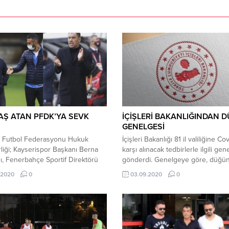
Ş ATAN PFDK’YA SEVK
İÇİŞLERİ BAKANLIĞINDAN 
İ
GENELGESİ
e Futbol Federasyonu Hukuk
İçişleri Bakanlığı 81 il valiliğine Co
liği; Kayserispor Başkanı Berna
karşı alınacak tedbirlerle ilgili gen
, Fenerbahçe Sportif Direktörü
gönderdi. Genelgeye göre, düğün
elözoğlu ve Aytemiz Alanyaspor
nikah merasimi şeklinde yapılabil
.2020
0
03.09.2020
0
Direktörü Çağdaş Atan’ı
düğün ve nikahlar en fazla 1 saatt
onel Futbol Disiplin Kurulu’na
tamamlanacak. Adana, Ağrı, Ankar
sevk etti. TFF’den yapılan
Bursa, Çorum, Diyarbakır, Erzurum
aya göre; Kayserispor Kulübü
Gaziantep, Kayseri, Konya, Mardin
 Berna Gözbaşı’nın, takımının
Şanlıurfa, Van ve Yozgat olmak üz