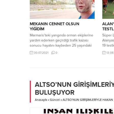
gerçekleştirdi. Yufka imalathanelerinde
Göztepe
genel temizlik, imalathane temizliği ve
sportme
personelin kılık kıyafeti...
kurula s
MEKANIN CENNET OLSUN
ALAN
YİĞİDİM
TESTL
Marmaris’teki yangında orman ekiplerine
Süper L
yardım ederken geçirdiği trafik kazası
Alanya
sonucu hayatını kaybeden 25 yaşındaki
19 test
Şahin Akdemir’in yangında çektiği son
çıktığı
30.07.2021
0
13.08
görüntüler ortaya çıktı. Şahin’in su
kulübün
taşıdığını söylediği görüntüler herkesi
Takımı
duygulandırdı. Muğla’nın Marmaris
futbolc
ilçesinde yangın devam ediyor. Yangınları
person
söndürme çalışmalarına başta itfaiye
testleri
ekipleri olmak üzere her yaştan vatandaş
Kamuoyu
ALTSO’NUN GİRİŞİMLERİ
katılıyor. 25 yaşındaki Şahin...
BULUŞUYOR
Anasayfa
»
Güncel
»
ALTSO’NUN GİRİŞİMLERİYLE HAKAN