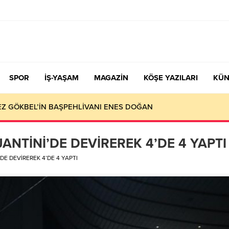
SPOR
İŞ-YAŞAM
MAGAZİN
KÖŞE YAZILARI
KÜN
KEZ GÖKBEL’İN BAŞPEHLİVANI ENES DOĞAN
JANTİNİ’DE DEVİREREK 4’DE 4 YAPTI
DE DEVİREREK 4’DE 4 YAPTI