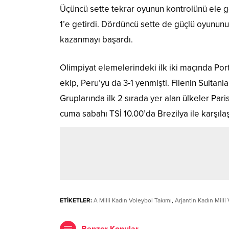
Üçüncü sette tekrar oyunun kontrolünü ele ge
1’e getirdi. Dördüncü sette de güçlü oyununu d
kazanmayı başardı.
Olimpiyat elemelerindeki ilk iki maçında Porto
ekip, Peru’yu da 3-1 yenmişti. Filenin Sultanla
Gruplarında ilk 2 sırada yer alan ülkeler Par
cuma sabahı TSİ 10.00’da Brezilya ile karşıla
ETİKETLER:
A Milli Kadın Voleybol Takımı
,
Arjantin Kadın Milli