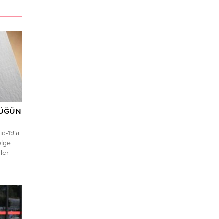
DÜĞÜN
vid-19’a
elge
ler
ecek,
e
a,
,
,
ere 14