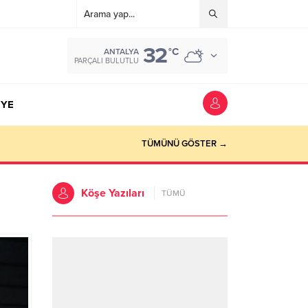
32
°C
ANTALYA
PARÇALI BULUTLU
YE
TÜMÜNÜ GÖSTER →
Köşe Yazıları
TÜMÜ