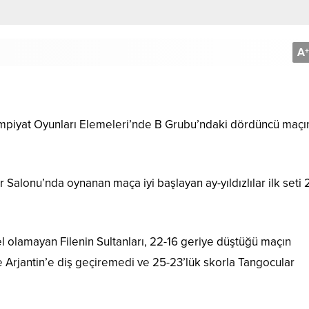
A
+
limpiyat Oyunları Elemeleri’nde B Grubu’ndaki dördüncü maç
Salonu’nda oynanan maça iyi başlayan ay-yıldızlılar ilk seti 
gel olamayan Filenin Sultanları, 22-16 geriye düştüğü maçın
 Arjantin’e diş geçiremedi ve 25-23’lük skorla Tangocular