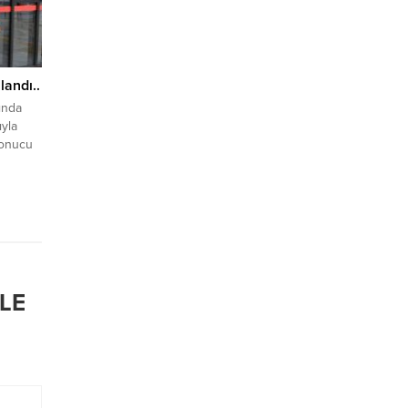
landı..
ında
ıyla
 sonucu
ipleri,
ış olan
 aranan
y hapis
...
LE