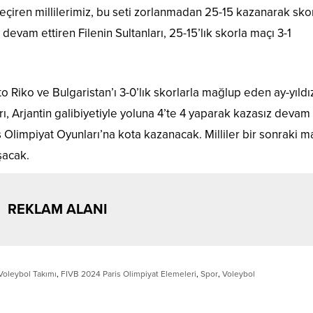
çiren millilerimiz, bu seti zorlanmadan 25-15 kazanarak sko
evam ettiren Filenin Sultanları, 25-15’lık skorla maçı 3-1
 Riko ve Bulgaristan’ı 3-0’lık skorlarla mağlup eden ay-yıldız
rı, Arjantin galibiyetiyle yoluna 4’te 4 yaparak kazasız devam e
is Olimpiyat Oyunları’na kota kazanacak. Milliler bir sonraki 
şacak.
REKLAM ALANI
 Voleybol Takımı
,
FIVB 2024 Paris Olimpiyat Elemeleri
,
Spor
,
Voleybol