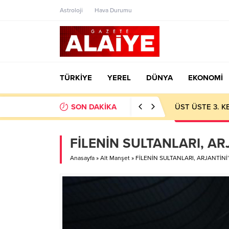
Astroloji
Hava Durumu
TÜRKİYE
YEREL
DÜNYA
EKONOMİ
SON DAKİKA
ÜST ÜSTE 3. 
FİLENİN SULTANLARI, AR
Anasayfa
»
Alt Manşet
»
FİLENİN SULTANLARI, ARJANTİNİ’