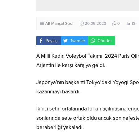
Alt Manşet
Spor
20.09.2023
0
13
Paylaş
Tweetle
Gönder
A Milli Kadın Voleybol Takımı, 2024 Paris O
Arjantin ile karşı karşıya geldi.
Japonya’nın başkenti Tokyo’daki Yoyogi Spor 
kazanmayı başardı.
İkinci setin ortalarında farkın açılmasına en
sonlarında sete ortak oldu ancak son nefeste
beraberliği yakaladı.