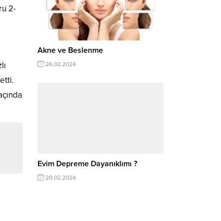
ru 2-
Akne ve Beslenme
lı
26.02.2024
tti.
maçında
Evim Depreme Dayanıklımı ?
20.02.2024