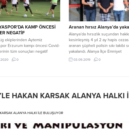
 ile oynadığı karşılaşmadaki
ilde daha önce düğün, nişan,...
nliğe aykırı hareketi nedeniyle
evkine karar verildi....
YASPOR’DA KAMP ÖNCESİ
Aranan hırsız Alanya’da yaka
ER NEGATİF
Alanya’da hırsızlık suçundan hakk
ig ekiplerinden Aytemiz
kesinleşmiş 4 yıl 2 ay hapis cezas
spor Erzurum kampı öncesi Covid-
aranan şüpheli polisin sıkı takibi
lerinin tüm sonuçları negatif
yakalandı. Alanya İlçe Emniyet
nı açıkladı. Aytemiz Alanyaspor
Müdürlüğü, Asayiş Büro Amirliği ek
.2020
0
03.09.2019
0
den yapılan açıklamada;
‘Bina içinde muhafaza altına alınm
mızın Erzurum kampı öncesinde
eşya hakkında hırsızlık’ suçundan
ularımız, teknik ekibimiz ve
ve hakkında kesinleşmiş 4 yıl 2 a
elimize uygulanan Covid 19
cezası bulunan 38 yaşındaki Murat
nin tüm sonuçları negatif çıkmıştır.
nun bilgisine sunarız.
YLE HAKAN KARSAK ALANYA HALKI İ
 KARSAK ALANYA HALKI İLE BULUŞUYOR