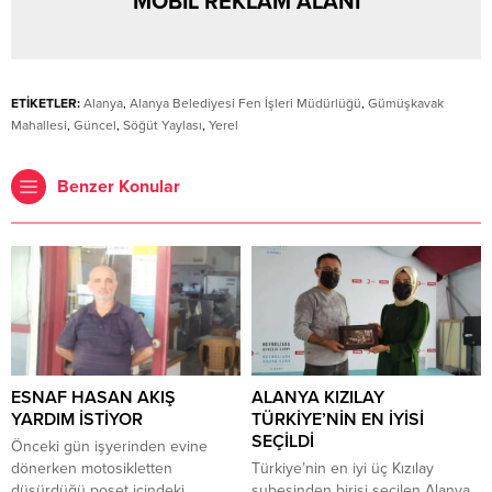
MOBİL REKLAM ALANI
ETİKETLER:
Alanya
,
Alanya Belediyesi Fen İşleri Müdürlüğü
,
Gümüşkavak
Mahallesi
,
Güncel
,
Söğüt Yaylası
,
Yerel
Benzer Konular
ESNAF HASAN AKIŞ
ALANYA KIZILAY
YARDIM İSTİYOR
TÜRKİYE’NİN EN İYİSİ
SEÇİLDİ
Önceki gün işyerinden evine
dönerken motosikletten
Türkiye’nin en iyi üç Kızılay
düşürdüğü poşet içindeki
şubesinden birisi seçilen Alanya