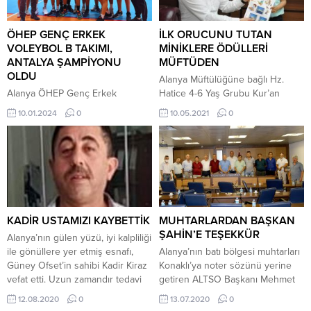
ÖHEP GENÇ ERKEK
İLK ORUCUNU TUTAN
VOLEYBOL B TAKIMI,
MİNİKLERE ÖDÜLLERİ
ANTALYA ŞAMPİYONU
MÜFTÜDEN
OLDU
Alanya Müftülüğüne bağlı Hz.
Alanya ÖHEP Genç Erkek
Hatice 4-6 Yaş Grubu Kur’an
Voleybol B Takımı, 2023-2024
Kursunda eğitim gören ve
10.01.2024
0
10.05.2021
0
eğitim öğretim yılı Okul Sporları
Ramazan ayında tekne orucu
Genç Erkek Voleybol Antalya İl
tutan minik öğrenciler Alanya
Şampiyonası’nda final maçına
Müftüsü Dr. İhsan İlhan tarafından
çıktı. ÖHEP Antalya Şampiyonu
ödüllendirildi. Alanya Müftülüğüne
olmak için Kepez Çok Amaçlı Spor
bağlı 4-6 Yaş Grubu Kur’an
Salonunda Göynük Fen Lisesi ile
Kurslarında Ramazan ayının
karşılaştı. Karşılaşmada Göynük
manevi atmosferini minik
Fen Lisesini mağlup eden ÖHEP,
öğrencilere yaşlarına uygun bir
KADİR USTAMIZI KAYBETTİK
MUHTARLARDAN BAŞKAN
Antalya Şampiyonu oldu. ÖHEP’in
şekilde aşılamak amacıyla
ŞAHİN’E TEŞEKKÜR
Alanya’nın gülen yüzü, iyi kalpliliği
bu sene...
Ramazan ayı boyunca...
ile gönüllere yer etmiş esnafı,
Alanya’nın batı bölgesi muhtarları
Güney Ofset’in sahibi Kadir Kiraz
Konaklı’ya noter sözünü yerine
vefat etti. Uzun zamandır tedavi
getiren ALTSO Başkanı Mehmet
gören sevenlerinin Kadir abisi,
Şahin’e teşekkür ziyaretine geldi.
12.08.2020
0
13.07.2020
0
matbaacıların duayeni Kadir
Muhtarlar yaptıkları açıklamada