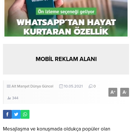
MOBİL REKLAM ALANI
Alt Manşet
Dünya
Güncel
10.05.2021
0
A
A
+
-
344
Mesajlaşma ve konuşmada oldukça popüler olan