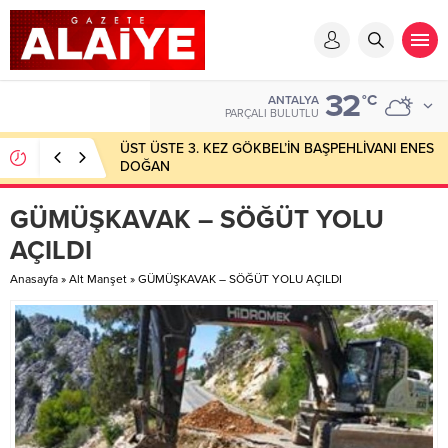
32
°C
ANTALYA
PARÇALI BULUTLU
ÜST ÜSTE 3. KEZ GÖKBEL’İN BAŞPEHLİVANI ENES
DOĞAN
GÜMÜŞKAVAK – SÖĞÜT YOLU
AÇILDI
Anasayfa
»
Alt Manşet
»
GÜMÜŞKAVAK – SÖĞÜT YOLU AÇILDI