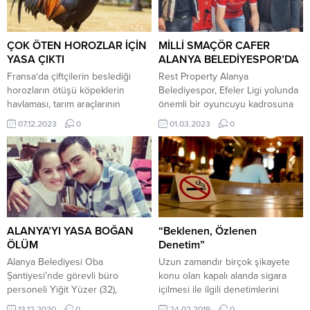
ÇOK ÖTEN HOROZLAR İÇİN
MİLLİ SMAÇÖR CAFER
YASA ÇIKTI
ALANYA BELEDİYESPOR’DA
Fransa‘da çiftçilerin beslediği
Rest Property Alanya
horozların ötüşü köpeklerin
Belediyespor, Efeler Ligi yolunda
havlaması, tarım araçlarının
önemli bir oyuncuyu kadrosuna
sesinden rahatsız olanların
kattı. Alanya Belediyespor, AXA
07.12.2023
0
01.03.2023
0
sürekli çiftçileri dava etmesi
Sigorta Efeler Ligi’nde Hatay
sonrası “kırsal alan sesleri ve
Büyükşehir Belediyespor forması
kokuları yasası” çıkarıldı.
giyen Milli smaçör Cafer Kirkit’i
Euronews’te yer alan habere
renklerine bağladı. Ziraat
göre, Fransız parlamentosu,
Bankkart alt yapısında yetişen
komşular arasındaki çatışmaları
2001 doğumlu genç smaçör,
sınırlamayı ve “yeni kırsal bölge
geçtiğimiz sezon Hatay
sakinlerinin” çiftçilere karşı “kötü
Büyükşehir Belediyespor forması
ALANYA’YI YASA BOĞAN
“Beklenen, Özlenen
niyetli” davalar açmasını önlemeyi
giydi. Cafer Kirkit, 2020-21
ÖLÜM
Denetim”
amaçlayan bir yasayı...
sezonunda Ziraat...
Alanya Belediyesi Oba
Uzun zamandır birçok şikayete
Şantiyesi’nde görevli büro
konu olan kapalı alanda sigara
personeli Yiğit Yüzer (32),
içilmesi ile ilgili denetimlerini
ayağındaki platin nedeniyle
yapan Alanya İlçe Emniyet
13.12.2020
0
24.02.2019
0