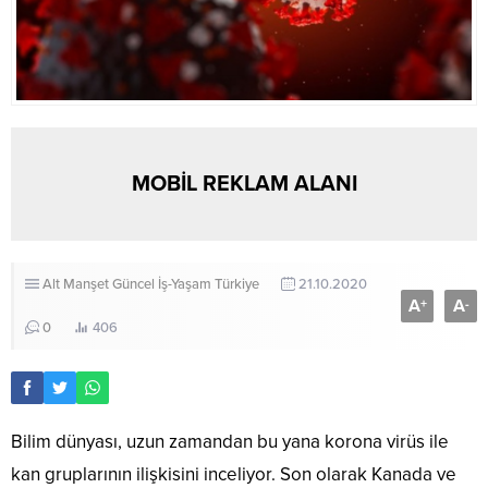
MOBİL REKLAM ALANI
Alt Manşet
Güncel
İş-Yaşam
Türkiye
21.10.2020
A
A
+
-
0
406
Bilim dünyası, uzun zamandan bu yana korona virüs ile
kan gruplarının ilişkisini inceliyor. Son olarak Kanada ve