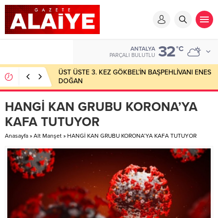
32
°C
ANTALYA
PARÇALI BULUTLU
ÜST ÜSTE 3. KEZ GÖKBEL’İN BAŞPEHLİVANI ENES
DOĞAN
HANGİ KAN GRUBU KORONA’YA
KAFA TUTUYOR
Anasayfa
»
Alt Manşet
»
HANGİ KAN GRUBU KORONA’YA KAFA TUTUYOR