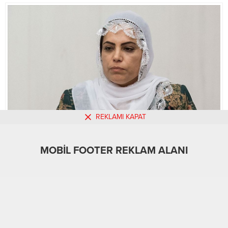
REKLAMI KAPAT
MOBİL FOOTER REKLAM ALANI
MOBİL REKLAM ALANI
Alt Manşet
Güncel
politika
Türkiye
21.10.2020
A
A
+
-