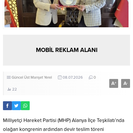
MOBİL REKLAM ALANI
Güncel
Üst Manşet
Yerel
08.07.2026
0
A
A
+
-
22
Milliyetçi Hareket Partisi (MHP) Alanya İlçe Teşkilatı’nda
olağan kongrenin ardından devir teslim töreni