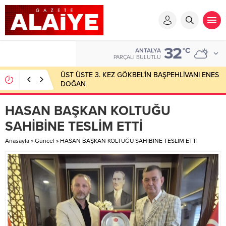
32
°C
ANTALYA
PARÇALI BULUTLU
ÜST ÜSTE 3. KEZ GÖKBEL’İN BAŞPEHLİVANI ENES
DOĞAN
HASAN BAŞKAN KOLTUĞU
SAHİBİNE TESLİM ETTİ
Anasayfa
»
Güncel
»
HASAN BAŞKAN KOLTUĞU SAHİBİNE TESLİM ETTİ