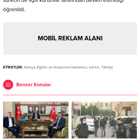
sürecin de ilgili kurumlar tarafından devam ettirildiği
öğrenildi.
MOBİL REKLAM ALANI
ETİKETLER:
Alanya
,
Eğitim ve Araştırma Hastanesi
,
kantin
,
Tahliye
Benzer Konular