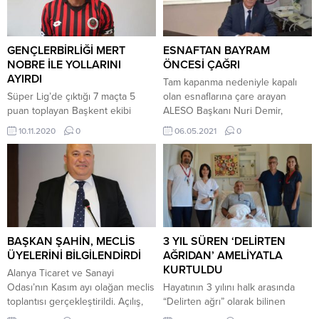
GENÇLERBİRLİĞİ MERT
ESNAFTAN BAYRAM
NOBRE İLE YOLLARINI
ÖNCESİ ÇAĞRI
AYIRDI
Tam kapanma nedeniyle kapalı
Süper Lig’de çıktığı 7 maçta 5
olan esnaflarına çare arayan
puan toplayan Başkent ekibi
ALESO Başkanı Nuri Demir,
Gençlerbirliği’nde teknik direktör
hükümete seslendi. Demir,
10.11.2020
0
06.05.2021
0
Mert Nobre ile yollar ayrıldı.
bayram öncesi 2 günlük muafiyet
Gençlerbirliği’nden yapılan
istedi. Tam kapanma uygulaması
açıklama şu şekilde; Sezon
sonucu kapanmak zorunda kalan
başından bu yana teknik
dükkanlar, esnafı zorlu bir sürece
direktörlüğümüzü yapan Mert
itti. Her ne kadar destekler verilse
Nobre ile yollarımızı ayırdık.
de esnafa yeterli gelmiyor. Oda
Futbolculuk kariyerine
başkanları da esnaflarına çare
kulübümüzde nokta koyan, ilk
arıyor. Alanya...
BAŞKAN ŞAHİN, MECLİS
3 YIL SÜREN ‘DELİRTEN
teknik direktörlük deneyimini de
ÜYELERİNİ BİLGİLENDİRDİ
AĞRIDAN’ AMELİYATLA
kulübümüzde yaşayan Mert
KURTULDU
Alanya Ticaret ve Sanayi
Nobre’ye kattığı...
Odası’nın Kasım ayı olağan meclis
Hayatının 3 yılını halk arasında
toplantısı gerçekleştirildi. Açılış,
“Delirten ağrı” olarak bilinen
yoklama ve mazeretlerin
trigeminal nevralji rahatsızlığı