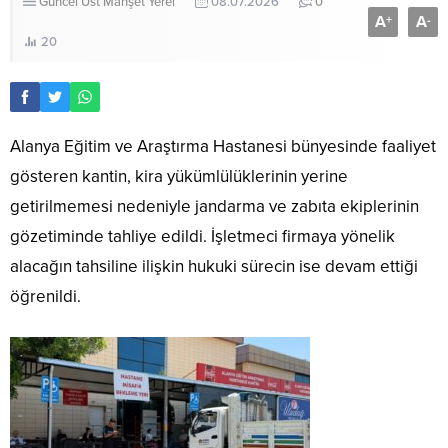
Güncel
Üst Manşet
Yerel
08.07.2026
0
A
A
+
-
20
Alanya Eğitim ve Araştırma Hastanesi bünyesinde faaliyet
gösteren kantin, kira yükümlülüklerinin yerine
getirilmemesi nedeniyle jandarma ve zabıta ekiplerinin
gözetiminde tahliye edildi. İşletmeci firmaya yönelik
alacağın tahsiline ilişkin hukuki sürecin ise devam ettiği
öğrenildi.