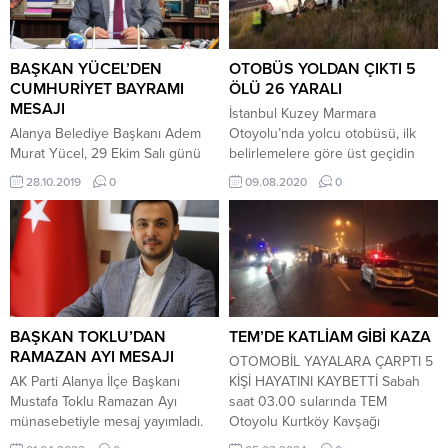
BAŞKAN YÜCEL’DEN
OTOBÜS YOLDAN ÇIKTI 5
CUMHURİYET BAYRAMI
ÖLÜ 26 YARALI
MESAJI
İstanbul Kuzey Marmara
Alanya Belediye Başkanı Adem
Otoyolu’nda yolcu otobüsü, ilk
Murat Yücel, 29 Ekim Salı günü
belirlemelere göre üst geçidin
96. yaşı kutlanacak olan
duvarına çarptı. Kazada ilk
28.10.2019
0
09.08.2020
0
Cumhuriyet Bayramı ile ilgili bir
bilgilere göre 5 kişi hayatını
mesaj yayınladı. Birlik ve
kaybetti, 3 çocuk 10’nu ağır olmak
beraberliğin önemine vurgu
üzere 26 yaralı çeşitli hastanelere
yapan Başkan Yücel, ayrıca bütün
kaldırıldı. Gelen son
vatandaşları akşam
dakika haberine göre; İstanbul’da
gerçekleşecek Fener Alayı ve
bir otobüs yoldan çıktı. Kuzey
kutlama konserlerine davet etti.
Marmara Otoyolu’nda
YÜCEL: “TÜRKİYE CUMHURİYETİ
gerçekleşen olayda, bölgeye çok
BAŞKAN TOKLU’DAN
TEM’DE KATLİAM GİBİ KAZA
İLELEBET PAYİDAR KALACAKTIR”
sayıda itfaiye ve sağlık ekibi sevk
RAMAZAN AYI MESAJI
OTOMOBİL YAYALARA ÇARPTI 5
Alanya Belediye Başkanı...
edildi. BİLANÇO AĞIR Otoyolda,...
AK Parti Alanya İlçe Başkanı
KİŞİ HAYATINI KAYBETTİ Sabah
Mustafa Toklu Ramazan Ayı
saat 03.00 sularında TEM
münasebetiyle mesaj yayımladı.
Otoyolu Kurtköy Kavşağı
Başkan Toklu mesajında; “İslam
Sultanbeyli istikametinde feci bir