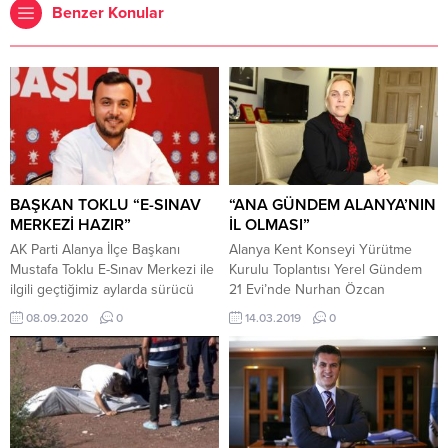
Benzer Konular
BAŞKAN TOKLU “E-SINAV
“ANA GÜNDEM ALANYA’NIN
MERKEZİ HAZIR”
İL OLMASI”
AK Parti Alanya İlçe Başkanı
Alanya Kent Konseyi Yürütme
Mustafa Toklu E-Sınav Merkezi ile
Kurulu Toplantısı Yerel Gündem
ilgili geçtiğimiz aylarda sürücü
21 Evi’nde Nurhan Özcan
kursu sahiplerinin isteği üzerine
başkanlığında üyelerin katılımı ile
08.09.2020
0
14.03.2019
0
açıklamalarda bulundu. Başkan
gerçekleşti. Gündem
Toklu; “Meziyet Köseoğlu Mesleki
maddelerinin konuşulduğu
Eğitim Merkezi kalfalık, ustalık
toplantıda konuşan Başkan
teorik sınavlarının ve sürücü
Özcan Şubat ayında Konsey
kurslarından ehliyet alacakların
olarak eğitim uzmanı gazeteci
teorik sınavları’nın yapılması için
Abbas Güçlü’yü ağırladıklarını