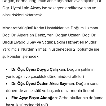
Doğan, normal doğumun anne açısından avantajlarını, Dr.
Öğr. Üyesi Lale Aksoy ise sezaryen endikasyonları ve
olası riskleri aktaracak.
Moderatörlüğünü Kadın Hastalıkları ve Doğum Uzmanı
Doç. Dr. Alparslan Deniz, Yeni Doğan Uzmanı Doç. Dr.
Birgül Livaoğlu Say ve Sağlık Bakım Hizmetleri Müdür
Yardımcısı Nurdan Yılmaz’ın üstleneceği 2. bölümde ise
şu konular işlenecek:
Dr. Öğr. Üyesi Duygu Çalışkan
: Doğum şeklinin
yenidoğan ve çocukluk dönemindeki etkileri
Dr. Öğr. Üyesi Özden Aksu Sayman
: Doğum sonu
dönemde anne sütü ve başarılı emzirmenin önemi
Ebe Ayşe Başar Akdoğan
: Gebe okullarının doğuma
hazırlık sürecindeki rolü