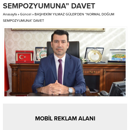
SEMPOZYUMUNA” DAVET
Alanya Belediyesi’nin Okurcalar
çalışma neticesinde,...
Mahallesi’ne...
Anasayfa
»
Güncel
»
BAŞHEKİM YILMAZ GÜLER’DEN “NORMAL DOĞUM
SEMPOZYUMUNA” DAVET
MOBİL REKLAM ALANI