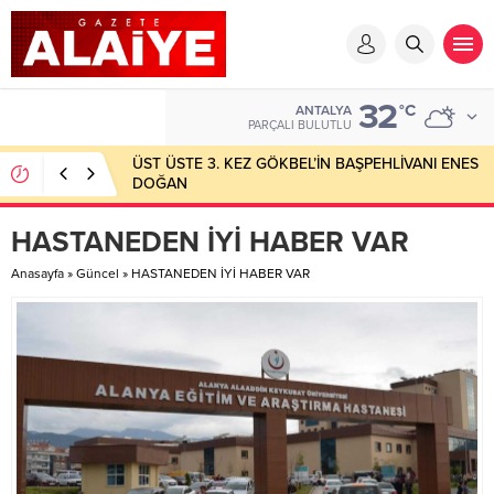
32
°C
ANTALYA
PARÇALI BULUTLU
ÜST ÜSTE 3. KEZ GÖKBEL’İN BAŞPEHLİVANI ENES
DOĞAN
HASTANEDEN İYİ HABER VAR
Anasayfa
»
Güncel
»
HASTANEDEN İYİ HABER VAR