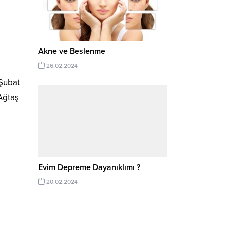
Akne ve Beslenme
26.02.2024
 Şubat
Ağtaş
Evim Depreme Dayanıklımı ?
20.02.2024