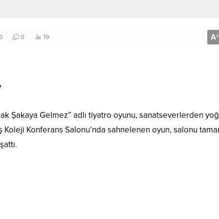
A
+
6
0
19
”
k Şakaya Gelmez” adlı tiyatro oyunu, sanatseverlerden yoğu
eş Koleji Konferans Salonu’nda sahnelenen oyun, salonu tam
attı.