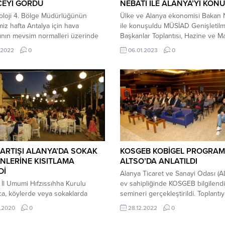
CEYİ GÖRDÜ
NEBATİ İLE ALANYA’YI KON
oloji 4. Bölge Müdürlüğünün
Ülke ve Alanya ekonomisi Bakan 
miz hafta Antalya için hava
ile konuşuldu MÜSİAD Genişletilm
ğının mevsim normalleri üzerinde
Başkanlar Toplantısı, Hazine ve Ma
eşeceğini bildirdi. Bunun üzerine,
Bakanı Nureddin Nebati’nin katılım
.2022
0
06.01.2023
0
kentinde termometreler 45
MÜSİAD’ın genel merkezinde “202
i gösterdi. Ekim ayının başında
Değerlendirmesi ve 2023 Yılı Bekl
bu artış vatandaşları, hem şaşırttı
yapıldı. Toplantıya Alanya’dan da k
nalttı. CADDE VE SOKAKLAR BOŞ
sağlanarak istişare yapıldı. Alany
Öğlen saatlerine doğru 40
Başkanı Mustafa Durusoy tarafınd
i gösteren termometreler, saat
bakan Nebati’ye tropikal ürünler s
kadar belirli...
hediye edildi....
ARTIŞI ALANYA’DA SOKAK
KOSGEB KOBİGEL PROGRAM
NLERİNE KISITLAMA
ALTSO’DA ANLATILDI
Dİ
Alanya Ticaret ve Sanayi Odası (
 İl Umumi Hıfzıssıhha Kurulu
ev sahipliğinde KOSGEB bilgilend
ca, köylerde veya sokaklarda
semineri gerçekleştirildi. Toplantıy
 düğün gelin alma, kına, nişan,
ALTSO Başkanı Eray Erdem, KOSG
.2020
0
28.12.2022
0
düğünü vb. etkinlikler sabah saat
Müdürü İbrahim Uğur Erkış, çok sa
a başlayıp, gece 24.00’da sona
insanı ile mali müşavir ve muhase