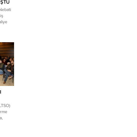
UŞTU
Nebati
iş
liye
ıyla
2 Yılı
entileri
atılım
a Şube
an
epeti
I
ALTSO)
irme
a,
EB İl
yıda iş
beci