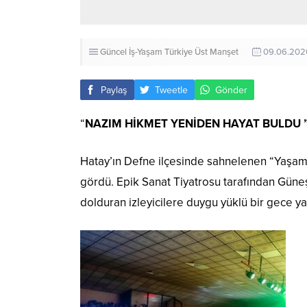
Güncel
İş-Yaşam
Türkiye
Üst Manşet
09.06.202
Paylaş
Tweetle
Gönder
“
NAZIM HİKMET YENİDEN HAYAT BULDU 
Hatay’ın Defne ilçesinde sahnelenen “Yaşama
gördü. Epik Sanat Tiyatrosu tarafından Gün
dolduran izleyicilere duygu yüklü bir gece yaş