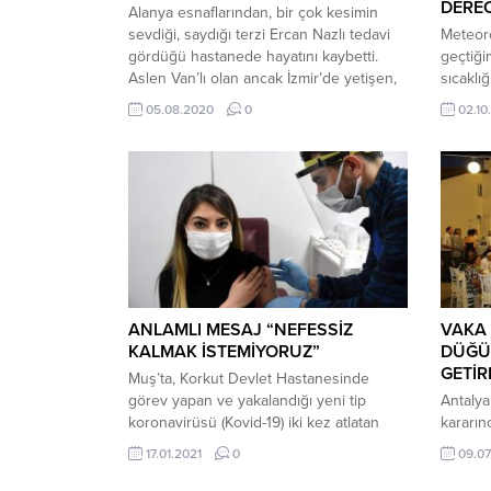
DERE
Alanya esnaflarından, bir çok kesimin
sevdiği, saydığı terzi Ercan Nazlı tedavi
Meteor
gördüğü hastanede hayatını kaybetti.
geçtiği
Aslen Van’lı olan ancak İzmir’de yetişen,
sıcaklı
uzun zamandır da Alanya’da terzilik
gerçekl
05.08.2020
0
02.10
mesleğini sürdüren, muhafazakar,
turizm 
milliyetçi kimliğiyle tanınan, sevilen Ercan
derecey
Nazlı’nın vefatı Alanya esnafını, milliyetçi,
oluşan 
ülkücü kesimi derin üzüntüye boğdu.
hem bu
Muhafazakar kimliği nedeniyle Ercan
KALDI 
hoca diye...
derecey
14.30’a 
ANLAMLI MESAJ “NEFESSİZ
VAKA 
KALMAK İSTEMİYORUZ”
DÜĞÜ
GETİR
Muş’ta, Korkut Devlet Hastanesinde
görev yapan ve yakalandığı yeni tip
Antalya
koronavirüsü (Kovid-19) iki kez atlatan
kararın
pratisyen hekim Işıl Işık, AA muhabirine
yapılan
17.01.2021
0
09.07
yaptığı açıklamada, Korkut Devlet
sünnet 
Hastanesinde yaklaşık 2 yıldır pratisyen
10.00’d