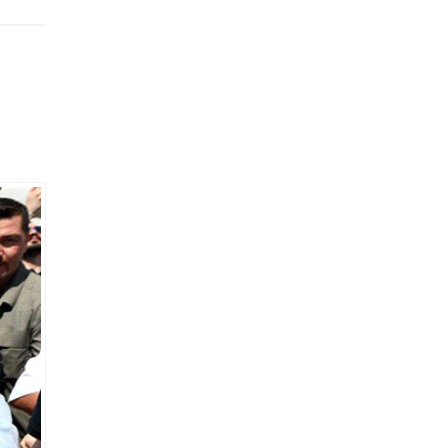
ını
ay
lüğü
ini