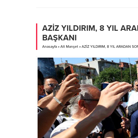
hekim olarak görev yaptığını ve bu süre
ermesin
zarfında pandemi servisinde görev
Hıfzıss
aldığını söyledi. Yaklaşık bir yıldır
hizmet
koronavirüsle mücadele ettiklerini dile
kına gi
AZİZ YILDIRIM, 8 YIL 
getiren...
kurallar
BAŞKANI
Anasayfa
»
Alt Manşet
»
AZİZ YILDIRIM, 8 YIL ARADAN 