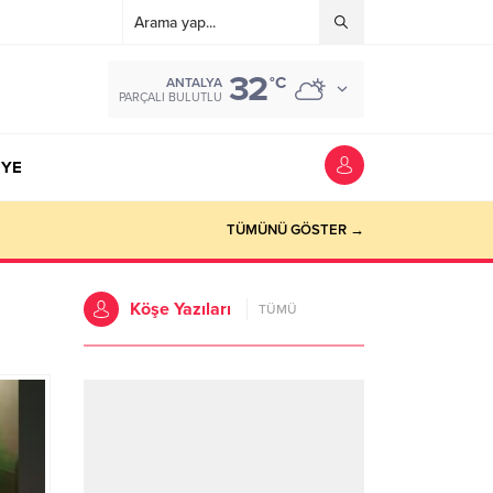
32
°C
ANTALYA
PARÇALI BULUTLU
YE
TÜMÜNÜ GÖSTER →
Köşe Yazıları
TÜMÜ