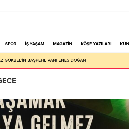
SPOR
İŞ-YAŞAM
MAGAZİN
KÖŞE YAZILARI
KÜN
KEZ GÖKBEL’İN BAŞPEHLİVANI ENES DOĞAN
GECE