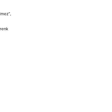
elmez”,
 renk